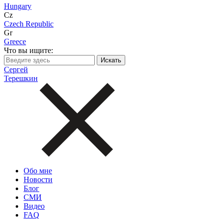
Hungary
Cz
Czech Republic
Gr
Greece
Что вы ищите:
Сергей
Терешкин
Обо мне
Новости
Блог
СМИ
Видео
FAQ