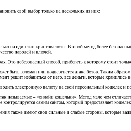
ановить свой выбор только на нескольких из них:
ко на один тип криптовалюты. Второй метод более безопасный.
чество паролей и ключей.
х. Это небезопасный способ, прибегать к которому стоит только
ет быть взломан или подвергнется атаке ботов. Таким образом 
мент решит избавиться от него, все деньги, которые хранились н
ыводить электронную валюту на свой персональный кошелек и по
ак называемые – «онлайн кошельки». Метод мало чем отличается
се контролируется самим сайтом, который предоставляет кошелек
ния также имеют свои сильные и слабые стороны, которые важн