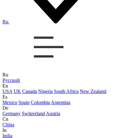
Ru
Ru
Русский
En
USA
UK
Canada
Nigeria
South Africa
New Zealand
Es
Mexico
Spain
Colombia
Argentina
De
Germany
Switzerland
Austria
Cn
China
In
India