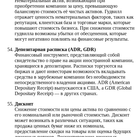
Нематериальный актив, возникающий при
приобретении компании за цену, превышающую
балансовую стоимость её чистых активов. Гудвилл
отражает ценность нематериальных факторов, таких как
репутация, клиентская база и торговые марки, которые
повышают стоимость бизнеса. При снижении стоимости
гудвилла возможны убытки от обесценения, которые
могут негативно повлиять на финансовые результаты.
Депозитарная расписка (ADR, GDR)
Финансовый инструмент, представляющий собой
свидетельство о праве на акции иностранной компании,
хранящиеся в депозитарии. Расписки торгуются на
биржах и дают инвесторам возможность вкладывать
средства в зарубежные компании без необходимости
непосредственного владения акциями. ADR (American
Depositary Receipt) выпускаются в США, а GDR (Global
Depositary Receipt) — в других странах.
Дисконт
Снижение стоимости или цены актива по сравнению с
его номинальной или рыночной стоимостью. Дисконт
может возникать в различных ситуациях, таких как
продажа ценных бумаг ниже их номинала,
предоставление скидки на товары или оценка будущих
денежных потоков. Дисконтирование денежных