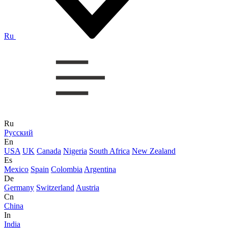
Ru
Ru
Русский
En
USA
UK
Canada
Nigeria
South Africa
New Zealand
Es
Mexico
Spain
Colombia
Argentina
De
Germany
Switzerland
Austria
Cn
China
In
India