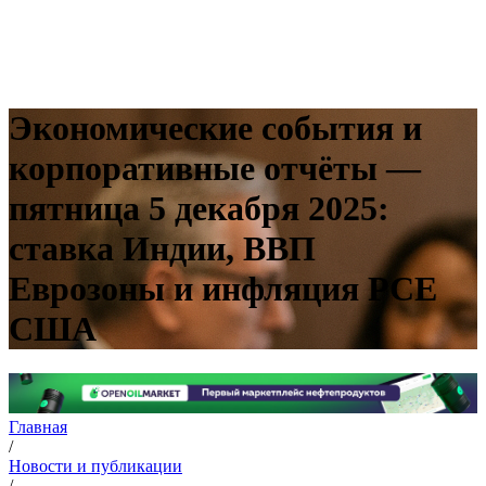
Экономические события и
корпоративные отчёты —
пятница 5 декабря 2025:
ставка Индии, ВВП
Еврозоны и инфляция PCE
США
Главная
/
Новости и публикации
/