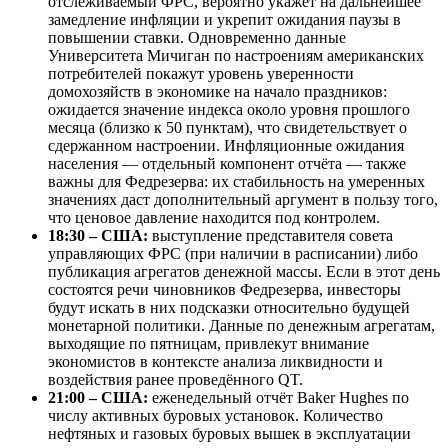
отслеживаемый ФРС, вероятно укажет на дальнейшее
замедление инфляции и укрепит ожидания паузы в
повышении ставки. Одновременно данные
Университета Мичиган по настроениям американских
потребителей покажут уровень уверенности
домохозяйств в экономике на начало праздников:
ожидается значение индекса около уровня прошлого
месяца (близко к 50 пунктам), что свидетельствует о
сдержанном настроении. Инфляционные ожидания
населения — отдельный компонент отчёта — также
важны для Федрезерва: их стабильность на умеренных
значениях даст дополнительный аргумент в пользу того,
что ценовое давление находится под контролем.
18:30 – США:
выступление представителя совета
управляющих ФРС (при наличии в расписании) либо
публикация агрегатов денежной массы. Если в этот день
состоятся речи чиновников Федрезерва, инвесторы
будут искать в них подсказки относительно будущей
монетарной политики. Данные по денежным агрегатам,
выходящие по пятницам, привлекут внимание
экономистов в контексте анализа ликвидности и
воздействия ранее проведённого QT.
21:00 – США:
еженедельный отчёт Baker Hughes по
числу активных буровых установок. Количество
нефтяных и газовых буровых вышек в эксплуатации