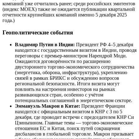
компаний уже отчитались ранее; среди российских эмитентов
(индекс MOEX) также не ожидается публикации квартальной
отчетности крупнейших компаний именно 5 декабря 2025
года.)
Геополитические события
Владимир Путин в Индии:
Президент РФ 4–5 декабря
находится с государственным визитом в Индии, проводя
переговоры с премьер-министром Нарендрой Моди.
Ожидаются договорённости по расширению
двустороннего торгово-экономического сотрудничества
(энергетика, оборона, инфраструктура), укреплению
связей в рамках БРИКС и обсуждению вопросов
региональной безопасности. Итоги визита могут
повлиять на настроения инвесторов на рынках
развивающихся стран, особенно с учётом
потенциальных соглашений в энергетическом секторе.
Эммануэль Макрон в Китае:
Президент Франции
находится с официальным визитом в КНР с 3 по 5
декабря, где проводит встречи с председателем КНР Си
Цзиньпином. Главные темы — торгово-экономические
отношения ЕС и Китая, поиск путей сокращения
дисбалансов в глобальной торговле. Макрон призывает