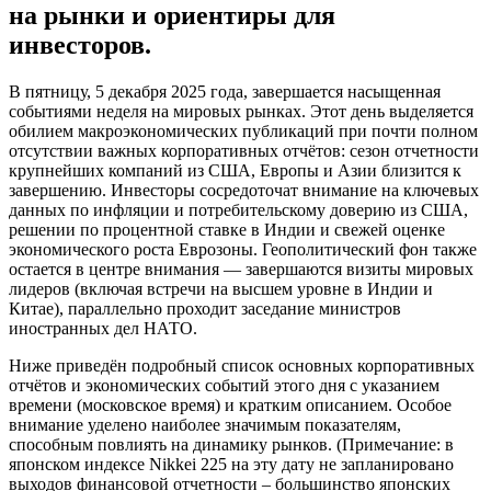
на рынки и ориентиры для
инвесторов.
В пятницу, 5 декабря 2025 года, завершается насыщенная
событиями неделя на мировых рынках. Этот день выделяется
обилием макроэкономических публикаций при почти полном
отсутствии важных корпоративных отчётов: сезон отчетности
крупнейших компаний из США, Европы и Азии близится к
завершению. Инвесторы сосредоточат внимание на ключевых
данных по инфляции и потребительскому доверию из США,
решении по процентной ставке в Индии и свежей оценке
экономического роста Еврозоны. Геополитический фон также
остается в центре внимания — завершаются визиты мировых
лидеров (включая встречи на высшем уровне в Индии и
Китае), параллельно проходит заседание министров
иностранных дел НАТО.
Ниже приведён подробный список основных корпоративных
отчётов и экономических событий этого дня с указанием
времени (московское время) и кратким описанием. Особое
внимание уделено наиболее значимым показателям,
способным повлиять на динамику рынков. (Примечание: в
японском индексе Nikkei 225 на эту дату не запланировано
выходов финансовой отчетности – большинство японских