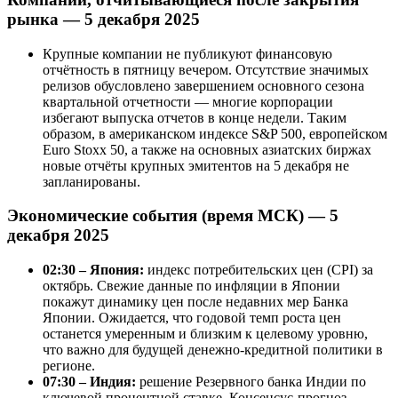
рынка — 5 декабря 2025
Крупные компании не публикуют финансовую
отчётность в пятницу вечером. Отсутствие значимых
релизов обусловлено завершением основного сезона
квартальной отчетности — многие корпорации
избегают выпуска отчетов в конце недели. Таким
образом, в американском индексе S&P 500, европейском
Euro Stoxx 50, а также на основных азиатских биржах
новые отчёты крупных эмитентов на 5 декабря не
запланированы.
Экономические события (время МСК) — 5
декабря 2025
02:30 – Япония:
индекс потребительских цен (CPI) за
октябрь. Свежие данные по инфляции в Японии
покажут динамику цен после недавних мер Банка
Японии. Ожидается, что годовой темп роста цен
останется умеренным и близким к целевому уровню,
что важно для будущей денежно-кредитной политики в
регионе.
07:30 – Индия:
решение Резервного банка Индии по
ключевой процентной ставке. Консенсус-прогноз —