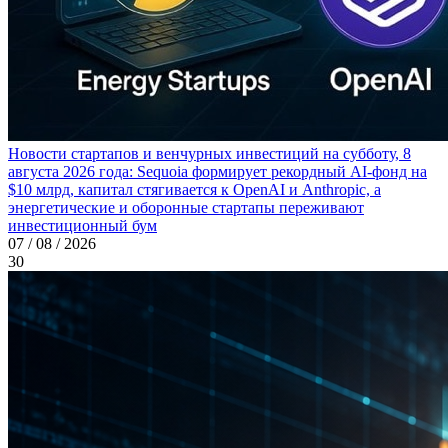
Новости стартапов и венчурных инвестиций на субботу, 8
августа 2026 года: Sequoia формирует рекордный AI-фонд на
$10 млрд, капитал стягивается к OpenAI и Anthropic, а
энергетические и оборонные стартапы переживают
инвестиционный бум
07 / 08 / 2026
30