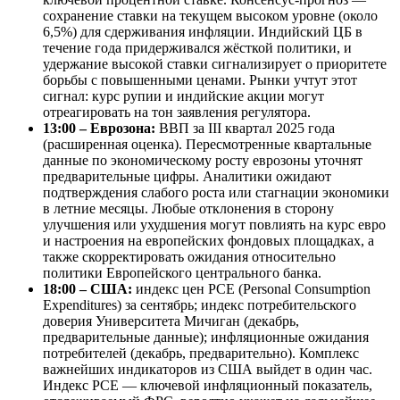
сохранение ставки на текущем высоком уровне (около
6,5%) для сдерживания инфляции. Индийский ЦБ в
течение года придерживался жёсткой политики, и
удержание высокой ставки сигнализирует о приоритете
борьбы с повышенными ценами. Рынки учтут этот
сигнал: курс рупии и индийские акции могут
отреагировать на тон заявления регулятора.
13:00 – Еврозона:
ВВП за III квартал 2025 года
(расширенная оценка). Пересмотренные квартальные
данные по экономическому росту еврозоны уточнят
предварительные цифры. Аналитики ожидают
подтверждения слабого роста или стагнации экономики
в летние месяцы. Любые отклонения в сторону
улучшения или ухудшения могут повлиять на курс евро
и настроения на европейских фондовых площадках, а
также скорректировать ожидания относительно
политики Европейского центрального банка.
18:00 – США:
индекс цен PCE (Personal Consumption
Expenditures) за сентябрь; индекс потребительского
доверия Университета Мичиган (декабрь,
предварительные данные); инфляционные ожидания
потребителей (декабрь, предварительно). Комплекс
важнейших индикаторов из США выйдет в один час.
Индекс PCE — ключевой инфляционный показатель,