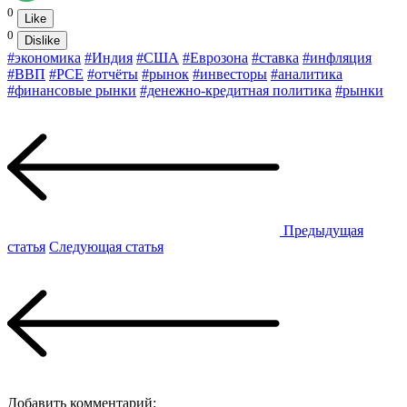
0
Like
0
Dislike
#экономика
#Индия
#США
#Еврозона
#ставка
#инфляция
#ВВП
#PCE
#отчёты
#рынок
#инвесторы
#аналитика
#финансовые рынки
#денежно-кредитная политика
#рынки
Предыдущая
статья
Следующая статья
Добавить комментарий: