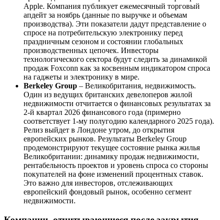
Apple. Компания публикует ежемесячный торговый
апдейт за ноябрь (данные по выручке и объемам
производства). Эти показатели дадут представление о
спросе на потребительскую электронику перед
праздничным сезоном и состоянии глобальных
производственных цепочек. Инвесторы
технологического сектора будут следить за динамикой
продаж Foxconn как за косвенным индикатором спроса
на гаджеты и электронику в мире.
Berkeley Group
– Великобритания, недвижимость.
Один из ведущих британских девелоперов жилой
недвижимости отчитается о финансовых результатах за
2-й квартал 2026 финансового года (примерно
соответствует 1-му полугодию календарного 2025 года).
Релиз выйдет в Лондоне утром, до открытия
европейских рынков. Результаты Berkeley Group
продемонстрируют текущее состояние рынка жилья
Великобритании: динамику продаж недвижимости,
рентабельность проектов и уровень спроса со стороны
покупателей на фоне изменений процентных ставок.
Это важно для инвесторов, отслеживающих
европейский фондовый рынок, особенно сегмент
недвижимости.
Компании, отчитывающиеся после закрытия