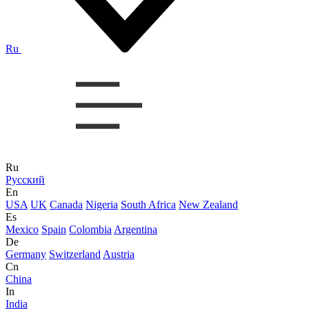
Ru
Ru
Русский
En
USA
UK
Canada
Nigeria
South Africa
New Zealand
Es
Mexico
Spain
Colombia
Argentina
De
Germany
Switzerland
Austria
Cn
China
In
India