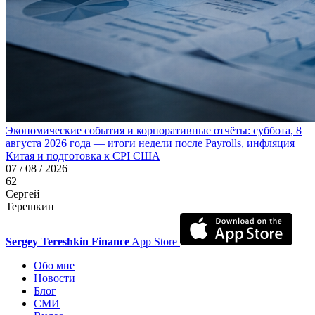
Экономические события и корпоративные отчёты: суббота, 8
августа 2026 года — итоги недели после Payrolls, инфляция
Китая и подготовка к CPI США
07 / 08 / 2026
62
Сергей
Терешкин
Sergey Tereshkin Finance
App Store
Обо мне
Новости
Блог
СМИ