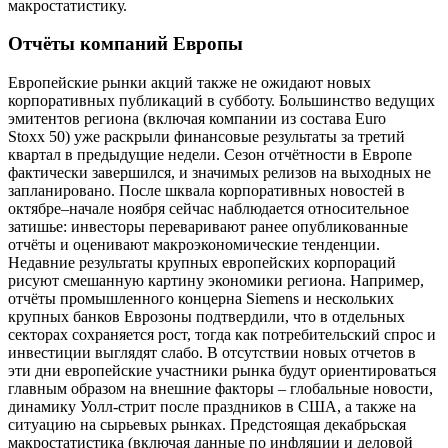
макростатистику.
Отчёты компаний Европы
Европейские рынки акций также не ожидают новых
корпоративных публикаций в субботу. Большинство ведущих
эмитентов региона (включая компании из состава Euro
Stoxx 50) уже раскрыли финансовые результаты за третий
квартал в предыдущие недели. Сезон отчётности в Европе
фактически завершился, и значимых релизов на выходных не
запланировано. После шквала корпоративных новостей в
октябре–начале ноября сейчас наблюдается относительное
затишье: инвесторы переваривают ранее опубликованные
отчёты и оценивают макроэкономические тенденции.
Недавние результаты крупных европейских корпораций
рисуют смешанную картину экономики региона. Например,
отчёты промышленного концерна Siemens и нескольких
крупных банков Еврозоны подтвердили, что в отдельных
секторах сохраняется рост, тогда как потребительский спрос и
инвестиции выглядят слабо. В отсутствии новых отчетов в
эти дни европейские участники рынка будут ориентироваться
главным образом на внешние факторы – глобальные новости,
динамику Уолл-стрит после праздников в США, а также на
ситуацию на сырьевых рынках. Предстоящая декабрьская
макростатистика (включая данные по инфляции и деловой