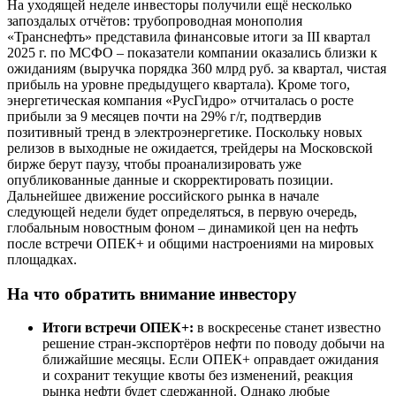
На уходящей неделе инвесторы получили ещё несколько
запоздалых отчётов: трубопроводная монополия
«Транснефть» представила финансовые итоги за III квартал
2025 г. по МСФО – показатели компании оказались близки к
ожиданиям (выручка порядка 360 млрд руб. за квартал, чистая
прибыль на уровне предыдущего квартала). Кроме того,
энергетическая компания «РусГидро» отчиталась о росте
прибыли за 9 месяцев почти на 29% г/г, подтвердив
позитивный тренд в электроэнергетике. Поскольку новых
релизов в выходные не ожидается, трейдеры на Московской
бирже берут паузу, чтобы проанализировать уже
опубликованные данные и скорректировать позиции.
Дальнейшее движение российского рынка в начале
следующей недели будет определяться, в первую очередь,
глобальным новостным фоном – динамикой цен на нефть
после встречи ОПЕК+ и общими настроениями на мировых
площадках.
На что обратить внимание инвестору
Итоги встречи ОПЕК+:
в воскресенье станет известно
решение стран-экспортёров нефти по поводу добычи на
ближайшие месяцы. Если ОПЕК+ оправдает ожидания
и сохранит текущие квоты без изменений, реакция
рынка нефти будет сдержанной. Однако любые