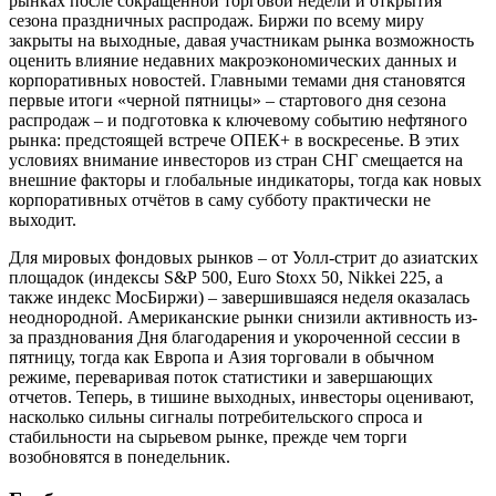
рынках после сокращенной торговой недели и открытия
сезона праздничных распродаж. Биржи по всему миру
закрыты на выходные, давая участникам рынка возможность
оценить влияние недавних макроэкономических данных и
корпоративных новостей. Главными темами дня становятся
первые итоги «черной пятницы» – стартового дня сезона
распродаж – и подготовка к ключевому событию нефтяного
рынка: предстоящей встрече ОПЕК+ в воскресенье. В этих
условиях внимание инвесторов из стран СНГ смещается на
внешние факторы и глобальные индикаторы, тогда как новых
корпоративных отчётов в саму субботу практически не
выходит.
Для мировых фондовых рынков – от Уолл-стрит до азиатских
площадок (индексы S&P 500, Euro Stoxx 50, Nikkei 225, а
также индекс МосБиржи) – завершившаяся неделя оказалась
неоднородной. Американские рынки снизили активность из-
за празднования Дня благодарения и укороченной сессии в
пятницу, тогда как Европа и Азия торговали в обычном
режиме, переваривая поток статистики и завершающих
отчетов. Теперь, в тишине выходных, инвесторы оценивают,
насколько сильны сигналы потребительского спроса и
стабильности на сырьевом рынке, прежде чем торги
возобновятся в понедельник.