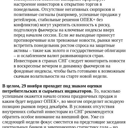
настроение инвесторов к открытию торгов в
понедельник. Отсутствие негативных сюрпризов и
позитивные сигналы (например, успешные продажи у
ретейлеров, стабильные решения ОПЕК+ без
конфликтов) могут укрепить склонность к риску,
подтолкнув фьючерсы на ключевые индексы вверх
перед началом сессии. Если же выходные принесут
противоречивые или тревожные новости, рынки могут
встретить понедельник ростом спроса на защитные
активы – такие как золото и государственные облигации
– и ослаблением валют развивающихся стран.
Инвесторам в странах СНГ следует мониторить новости
в воскресенье вечером и динамику фьючерсов на
фондовые индексы, чтобы быть готовыми к возможным
скачкам волатильности на старте новой недели.
В целом, 29 ноября проходит под знаком оценки
потребительских и сырьевых индикаторов.
То, насколько
успешным окажется начало сезона праздничных продаж и
каким будет вердикт ОПЕК+, во многом определит исходную
позицию рынков перед декабрём. В условиях отсутствия
внутренних событий инвесторам из СНГ рекомендуется
обратить особое внимание на внешний фон. Уже со
следующей недели фокус сместится на предстоящие заседания
центральных банков и завершающую статистику года – но