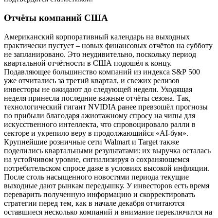
Отчёты компаний США
Американский корпоративный календарь на выходных
практически пустует – новых финансовых отчётов на субботу
не запланировано. Это неудивительно, поскольку период
квартальной отчётности в США подошёл к концу.
Подавляющее большинство компаний из индекса S&P 500
уже отчитались за третий квартал, и свежих релизов
инвесторы не ожидают до следующей недели. Уходящая
неделя принесла последние важные отчёты сезона. Так,
технологический гигант NVIDIA ранее превзошёл прогнозы
по прибыли благодаря ажиотажному спросу на чипы для
искусственного интеллекта, что спровоцировало ралли в
секторе и укрепило веру в продолжающийся «AI-бум».
Крупнейшие розничные сети Walmart и Target также
поделились квартальными результатами: их выручка осталась
на устойчивом уровне, сигнализируя о сохраняющемся
потребительском спросе даже в условиях высокой инфляции.
После столь насыщенного новостями периода текущие
выходные дают рынкам передышку. У инвесторов есть время
переварить полученную информацию и скорректировать
стратегии перед тем, как в начале декабря отчитаются
оставшиеся несколько компаний и внимание переключится на