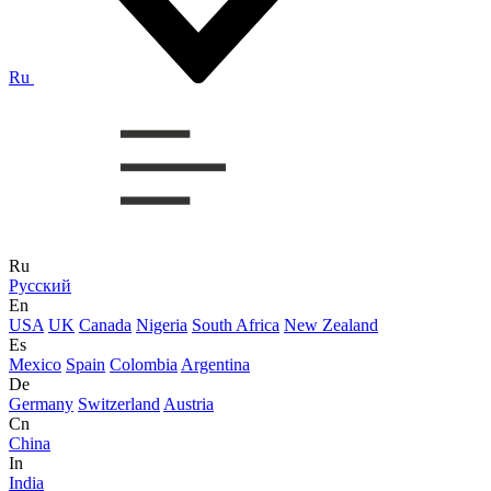
Ru
Ru
Русский
En
USA
UK
Canada
Nigeria
South Africa
New Zealand
Es
Mexico
Spain
Colombia
Argentina
De
Germany
Switzerland
Austria
Cn
China
In
India