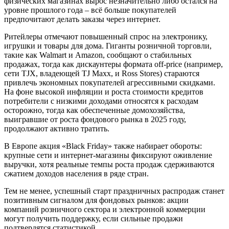
физических магазинах вырос незначительно либо остался на
уровне прошлого года – всё больше покупателей
предпочитают делать заказы через интернет.
Ритейлеры отмечают повышенный спрос на электронику,
игрушки и товары для дома. Гиганты розничной торговли,
такие как Walmart и Amazon, сообщают о стабильных
продажах, тогда как дискаунтеры формата off-price (например,
сети TJX, владеющей TJ Maxx, и Ross Stores) стараются
привлечь экономных покупателей агрессивными скидками.
На фоне высокой инфляции и роста стоимости кредитов
потребители с низкими доходами относятся к расходам
осторожно, тогда как обеспеченные домохозяйства,
выигравшие от роста фондового рынка в 2025 году,
продолжают активно тратить.
В Европе акция «Black Friday» также набирает обороты:
крупные сети и интернет-магазины фиксируют оживление
выручки, хотя реальные темпы роста продаж сдерживаются
сжатием доходов населения в ряде стран.
Тем не менее, успешный старт праздничных распродаж станет
позитивным сигналом для фондовых рынков: акции
компаний розничного сектора и электронной коммерции
могут получить поддержку, если сильные продажи
подтвердятся статистикой.