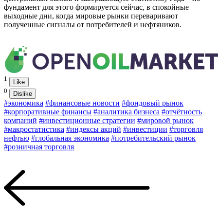
фундамент для этого формируется сейчас, в спокойные
выходные дни, когда мировые рынки переваривают
полученные сигналы от потребителей и нефтяников.
1
Like
0
Dislike
#экономика
#финансовые новости
#фондовый рынок
#корпоративные финансы
#аналитика бизнеса
#отчётность
компаний
#инвестиционные стратегии
#мировой рынок
#макростатистика
#индексы акций
#инвестиции
#торговля
нефтью
#глобальная экономика
#потребительский рынок
#розничная торговля