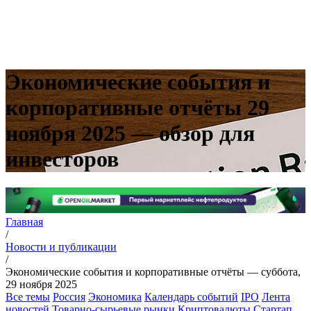
Экономические события и
корпоративные отчёты 29
ноября 2025 — обзор для
инвесторов
Главная
/
Новости и публикации
/
Экономические события и корпоративные отчёты — суббота,
29 ноября 2025
Все темы
Россия
Экономика
Календарь событий
IPO
Лента
новостей
Товарно-сырьевые рынки
Криптовалюты
Стартап