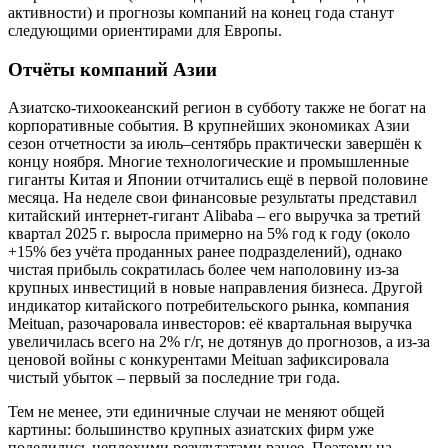
активности) и прогнозы компаний на конец года станут
следующими ориентирами для Европы.
Отчёты компаний Азии
Азиатско-тихоокеанский регион в субботу также не богат на
корпоративные события. В крупнейших экономиках Азии
сезон отчетности за июль–сентябрь практически завершён к
концу ноября. Многие технологические и промышленные
гиганты Китая и Японии отчитались ещё в первой половине
месяца. На неделе свои финансовые результаты представил
китайский интернет-гигант Alibaba – его выручка за третий
квартал 2025 г. выросла примерно на 5% год к году (около
+15% без учёта проданных ранее подразделений), однако
чистая прибыль сократилась более чем наполовину из-за
крупных инвестиций в новые направления бизнеса. Другой
индикатор китайского потребительского рынка, компания
Meituan, разочаровала инвесторов: её квартальная выручка
увеличилась всего на 2% г/г, не дотянув до прогнозов, а из-за
ценовой войны с конкурентами Meituan зафиксировала
чистый убыток – первый за последние три года.
Тем не менее, эти единичные случаи не меняют общей
картины: большинство крупных азиатских фирм уже
поделились неплохими результатами ранее. Поэтому на