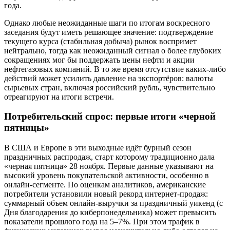
года.
Однако любые неожиданные шаги по итогам воскресного
заседания будут иметь решающее значение: подтверждение
текущего курса (стабильная добыча) рынок воспримет
нейтрально, тогда как неожиданный сигнал о более глубоких
сокращениях мог бы поддержать цены нефти и акции
нефтегазовых компаний. В то же время отсутствие каких-либо
действий может усилить давление на экспортёров: валюты
сырьевых стран, включая российский рубль, чувствительно
отреагируют на итоги встречи.
Потребительский спрос: первые итоги «черной
пятницы»
В США и Европе в эти выходные идёт бурный сезон
праздничных распродаж, старт которому традиционно дала
«черная пятница» 28 ноября. Первые данные указывают на
высокий уровень покупательской активности, особенно в
онлайн-сегменте. По оценкам аналитиков, американские
потребители установили новый рекорд интернет-продаж:
суммарный объем онлайн-выручки за праздничный уикенд (с
Дня благодарения до киберпонедельника) может превысить
показатели прошлого года на 5–7%. При этом трафик в