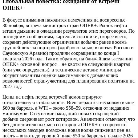
Глобальная повестка: ожидания от встречи
ОПЕК+
В фокусе внимания находится намеченная на воскресенье,
30 ноября, встреча министров стран ОПЕК+. Рынок нефти
затаил дыхание в ожидании результатов этих переговоров. По
последним сообщениям, картель и союзники, скорее всего,
сохранят действующие ограничения добычи: ранее восемь
крупнейших экспортеров («добровольцы», включая Россию и
Саудовскую Аравию) продлили сокращения до конца I
квартала 2026 года. Таким образом, на ближайшем заседании
ОПЕК+ основной вопрос – не квоты на следующий квартал
(они уже определены), а технические детали: министры
обсудят механизм оценки максимальных добывающих
возможностей стран-участниц для планирования политики на
2027 год.
Цены на нефть перед встречей демонстрируют
относительную стабильность. Brent держится несколько выше
$60 за баррель, а WTI – около $58–59, отскочив от недавних
минимумов. Отсутствие ожиданий новых сокращений
добычи сдерживает рост котировок. Аналитики отмечают, что
без дополнительных мер со стороны ОПЕК+ на горизонте
нескольких месяцев возможна новая волна снижения цен на
нефть – вплоть до уровней ниже $50 за баррель в начале 2026