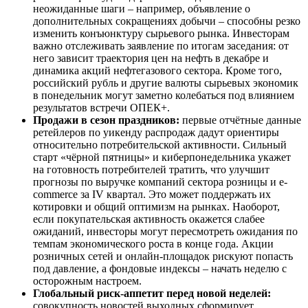
неожиданные шаги – например, объявление о
дополнительных сокращениях добычи – способны резко
изменить конъюнктуру сырьевого рынка. Инвесторам
важно отслеживать заявление по итогам заседания: от
него зависит траектория цен на нефть в декабре и
динамика акций нефтегазового сектора. Кроме того,
российский рубль и другие валюты сырьевых экономик
в понедельник могут заметно колебаться под влиянием
результатов встречи ОПЕК+.
Продажи в сезон праздников:
первые отчётные данные
ретейлеров по уикенду распродаж дадут ориентиры
относительно потребительской активности. Сильный
старт «чёрной пятницы» и киберпонедельника укажет
на готовность потребителей тратить, что улучшит
прогнозы по выручке компаний сектора розницы и e-
commerce за IV квартал. Это может поддержать их
котировки и общий оптимизм на рынках. Наоборот,
если покупательская активность окажется слабее
ожиданий, инвесторы могут пересмотреть ожидания по
темпам экономического роста в конце года. Акции
розничных сетей и онлайн-площадок рискуют попасть
под давление, а фондовые индексы – начать неделю с
осторожным настроем.
Глобальный риск-аппетит перед новой неделей:
совокупность новостей выходных сформирует