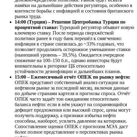
намёки на дальнейшие действия регулятора, особенно в
контексте борьбы с инфляцией и состояния британского
рынка труда.
14:00 (Турция) – Решение Центробанка Турции по
процентной ставке:
Турецкий регулятор объявит новую
ключевую ставку. После периода сверхжёсткой
политики ранее в году банк перешёл к смягчению:
инфляция в стране снизилась до ~33% годовых, что
позволяет продолжить осторожное уменьшение ставки
(нынешний уровень – 39,5%). Ожидается очередное
снижение на 100–150 б.п., однако инвесторы будут
внимательны к риторике ЦБ относительно
устойчивости дезинфляции и дальнейших планов.
15:00 – Ежемесячный отчёт ОПЕК по рынку нефти:
ОПЕК представит собственный анализ ситуации на
нефтяном рынке за последний месяц, включая данные
по добыче странами картеля и прогнозы спроса. Отчёт
ОПЕК часто задаёт тон ожиданиям относительно
баланса нефти: если в нём укажут на сохраняющийся
дефицит предложения или высокий спрос, цены могут
получить поддержку, а признаки избытка нефти
способны, наоборот, усилить давление на котировки.
Сопоставление оценки ОПЕК с прогнозом МЭА даст
более полное представление о перспективах рынка