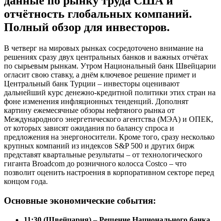
данные по рынку труда США и
отчётность глобальных компаний.
Полный обзор для инвесторов.
В четверг на мировых рынках сосредоточено внимание на
решениях сразу двух центральных банков и важных отчётах
по сырьевым рынкам. Утром Национальный банк Швейцарии
огласит свою ставку, а днём ключевое решение примет и
Центральный банк Турции – инвесторы оценивают
дальнейший курс денежно-кредитной политики этих стран на
фоне изменения инфляционных тенденций. Дополнят
картину ежемесячные обзоры нефтяного рынка от
Международного энергетического агентства (МЭА) и ОПЕК,
от которых зависят ожидания по балансу спроса и
предложения на энергоносители. Кроме того, сразу несколько
крупных компаний из индексов S&P 500 и других бирж
представят квартальные результаты – от технологического
гиганта Broadcom до розничного колосса Costco – что
позволит оценить настроения в корпоративном секторе перед
концом года.
Основные экономические события:
11:30 (Швейцария) – Решение Национального банка