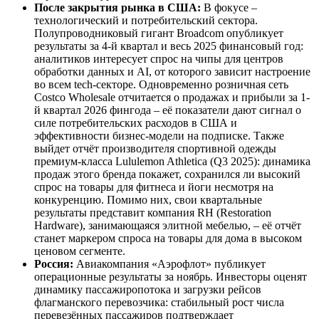
После закрытия рынка в США:
В фокусе –
технологический и потребительский сектора.
Полупроводниковый гигант Broadcom опубликует
результаты за 4-й квартал и весь 2025 финансовый год:
аналитиков интересует спрос на чипы для центров
обработки данных и AI, от которого зависит настроение
во всем tech-секторе. Одновременно розничная сеть
Costco Wholesale отчитается о продажах и прибыли за 1-
й квартал 2026 фингода – её показатели дают сигнал о
силе потребительских расходов в США и
эффективности бизнес-модели на подписке. Также
выйдет отчёт производителя спортивной одежды
премиум-класса Lululemon Athletica (Q3 2025): динамика
продаж этого бренда покажет, сохранился ли высокий
спрос на товары для фитнеса и йоги несмотря на
конкуренцию. Помимо них, свои квартальные
результаты представит компания RH (Restoration
Hardware), занимающаяся элитной мебелью, – её отчёт
станет маркером спроса на товары для дома в высоком
ценовом сегменте.
Россия:
Авиакомпания «Аэрофлот» публикует
операционные результаты за ноябрь. Инвесторы оценят
динамику пассажиропотока и загрузки рейсов
флагманского перевозчика: стабильный рост числа
перевезённых пассажиров подтверждает