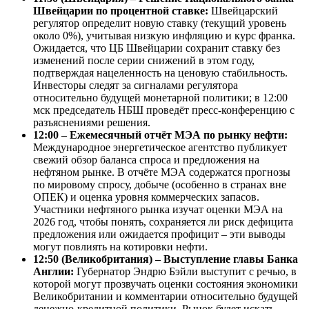
Швейцарии по процентной ставке:
Швейцарский
регулятор определит новую ставку (текущий уровень
около 0%), учитывая низкую инфляцию и курс франка.
Ожидается, что ЦБ Швейцарии сохранит ставку без
изменений после серии снижений в этом году,
подтверждая нацеленность на ценовую стабильность.
Инвесторы следят за сигналами регулятора
относительно будущей монетарной политики; в 12:00
мск председатель НБШ проведёт пресс-конференцию с
разъяснениями решения.
12:00 – Ежемесячный отчёт МЭА по рынку нефти:
Международное энергетическое агентство публикует
свежий обзор баланса спроса и предложения на
нефтяном рынке. В отчёте МЭА содержатся прогнозы
по мировому спросу, добыче (особенно в странах вне
ОПЕК) и оценка уровня коммерческих запасов.
Участники нефтяного рынка изучат оценки МЭА на
2026 год, чтобы понять, сохраняется ли риск дефицита
предложения или ожидается профицит – эти выводы
могут повлиять на котировки нефти.
12:50 (Великобритания) – Выступление главы Банка
Англии:
Губернатор Эндрю Бэйли выступит с речью, в
которой могут прозвучать оценки состояния экономики
Великобритании и комментарии относительно будущей
денежно-кредитной политики. Рынок будет искать