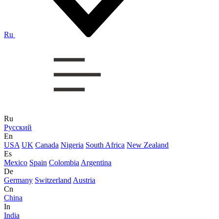
Ru
Ru
Русский
En
USA
UK
Canada
Nigeria
South Africa
New Zealand
Es
Mexico
Spain
Colombia
Argentina
De
Germany
Switzerland
Austria
Cn
China
In
India