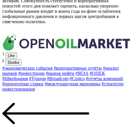
активам. Совокупность статистики и корпоративных
новостей этого дня поможет оценить, насколько уверенно
глобальные рынки входят в конец года на фоне ослабления
инфляционного давления и первых шагов центробанков к
смягчению политики.
1
Like
0
Dislike
#экономические события
#корпоративные отчёты
#анализ
рынков
#инвестиции
#рынок нефти
#МЭА
#ОПЕК
#Швейцария
#Турция
#Broadcom
#Costco
#отчёты компаний
#процентные ставки
#международная экономика
#стратегии
инвестирования