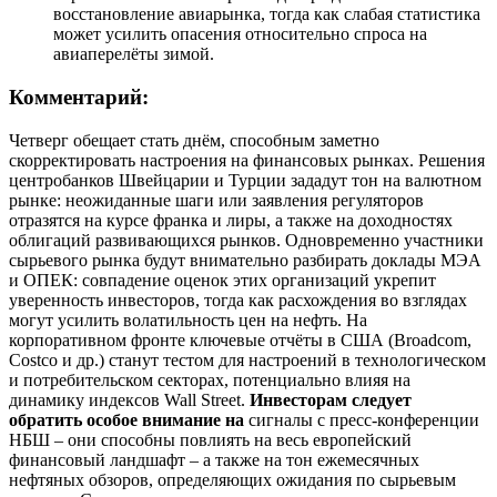
восстановление авиарынка, тогда как слабая статистика
может усилить опасения относительно спроса на
авиаперелёты зимой.
Комментарий:
Четверг обещает стать днём, способным заметно
скорректировать настроения на финансовых рынках. Решения
центробанков Швейцарии и Турции зададут тон на валютном
рынке: неожиданные шаги или заявления регуляторов
отразятся на курсе франка и лиры, а также на доходностях
облигаций развивающихся рынков. Одновременно участники
сырьевого рынка будут внимательно разбирать доклады МЭА
и ОПЕК: совпадение оценок этих организаций укрепит
уверенность инвесторов, тогда как расхождения во взглядах
могут усилить волатильность цен на нефть. На
корпоративном фронте ключевые отчёты в США (Broadcom,
Costco и др.) станут тестом для настроений в технологическом
и потребительском секторах, потенциально влияя на
динамику индексов Wall Street.
Инвесторам следует
обратить особое внимание на
сигналы с пресс-конференции
НБШ – они способны повлиять на весь европейский
финансовый ландшафт – а также на тон ежемесячных
нефтяных обзоров, определяющих ожидания по сырьевым