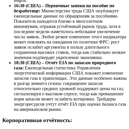
нефти.
16:30 (США) – Первичные заявки на пособие по
безработице:
Министерство труда США опубликует
еженедельные данные по обращениям за пособиями.
Показатель находится близко к многолетним
минимумам, отражая устойчивый рынок труда, хотя в
последние недели наметилось небольшое увеличение
числа заявок. Любое резкое изменение этого индикатора
может повлиять на ожидания по политике ФРС: рост
заявок ослабит аргументы в пользу длительного
сохранения высоких ставок, тогда как стабильно низкие
значения подтвердят укрепление экономики.
18:30 (США) – Отчёт EIA по запасам природного
газа:
Еженедельная статистика Управления
энергетической информации США покажет изменение
запасов газа в хранилищах. Эти данные особенно важны
в разгар зимнего сезона: сокращение запасов
относительно средних уровней поддержит цены на газ,
сигнализируя о высоком спросе, тогда как превышение
норм запасов может ослабить котировки. Трейдеры
энергоресурсов учтут отчёт EIA при оценке баланса газа
на американском рынке.
Корпоративная отчётность: