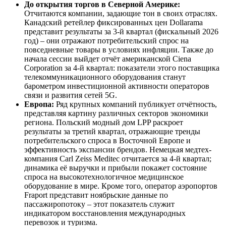
До открытия торгов в Северной Америке:
Отчитаются компании, задающие тон в своих отраслях.
Канадский ретейлер фиксированных цен Dollarama
представит результаты за 3-й квартал (фискальный 2026
год) – они отражают потребительский спрос на
повседневные товары в условиях инфляции. Также до
начала сессии выйдет отчёт американской Ciena
Corporation за 4-й квартал: показатели этого поставщика
телекоммуникационного оборудования станут
барометром инвестиционной активности операторов
связи и развития сетей 5G.
Европа:
Ряд крупных компаний публикует отчётность,
представляя картину различных секторов экономики
региона. Польский модный дом LPP раскроет
результаты за третий квартал, отражающие тренды
потребительского спроса в Восточной Европе и
эффективность экспансии брендов. Немецкая медтех-
компания Carl Zeiss Meditec отчитается за 4-й квартал;
динамика её выручки и прибыли покажет состояние
спроса на высокотехнологичное медицинское
оборудование в мире. Кроме того, оператор аэропортов
Fraport представит ноябрьские данные по
пассажиропотоку – этот показатель служит
индикатором восстановления международных
перевозок и туризма.