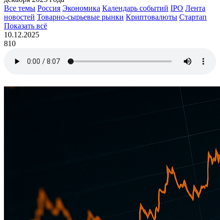
Все темы
Россия
Экономика
Календарь событий
IPO
Лента
новостей
Товарно-сырьевые рынки
Криптовалюты
Стартап
Показать всё
10.12.2025
810