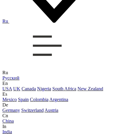
Ru
Ru
Русский
En
USA
UK
Canada
Nigeria
South Africa
New Zealand
Es
Mexico
Spain
Colombia
Argentina
De
Germany
Switzerland
Austria
Cn
China
In
India