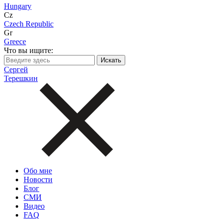
Hungary
Cz
Czech Republic
Gr
Greece
Что вы ищите:
Сергей
Терешкин
Обо мне
Новости
Блог
СМИ
Видео
FAQ