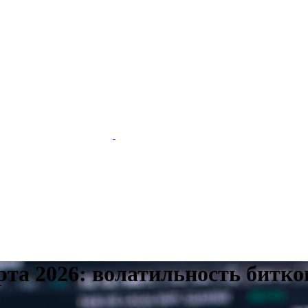
та 2026: волатильность битко