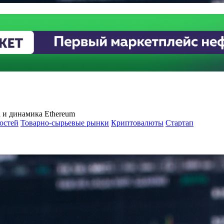
 и динамика Ethereum
остей
Товарно-сырьевые рынки
Криптовалюты
Стартап