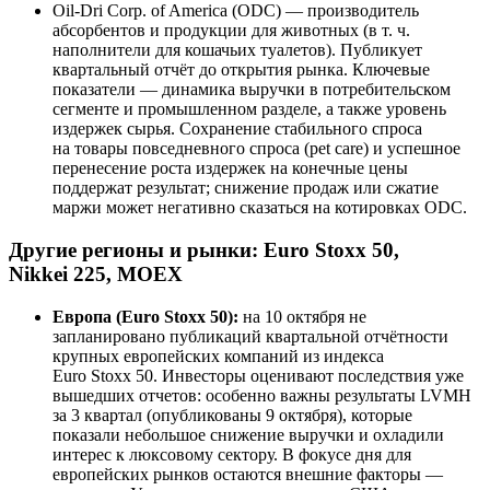
Oil-Dri Corp. of America (ODC) — производитель
абсорбентов и продукции для животных (в т. ч.
наполнители для кошачьих туалетов). Публикует
квартальный отчёт до открытия рынка. Ключевые
показатели — динамика выручки в потребительском
сегменте и промышленном разделе, а также уровень
издержек сырья. Сохранение стабильного спроса
на товары повседневного спроса (pet care) и успешное
перенесение роста издержек на конечные цены
поддержат результат; снижение продаж или сжатие
маржи может негативно сказаться на котировках ODC.
Другие регионы и рынки: Euro Stoxx 50,
Nikkei 225, MOEX
Европа (Euro Stoxx 50):
на 10 октября не
запланировано публикаций квартальной отчётности
крупных европейских компаний из индекса
Euro Stoxx 50. Инвесторы оценивают последствия уже
вышедших отчетов: особенно важны результаты LVMH
за 3 квартал (опубликованы 9 октября), которые
показали небольшое снижение выручки и охладили
интерес к люксовому сектору. В фокусе дня для
европейских рынков остаются внешние факторы —