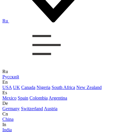
Ru
Ru
Русский
En
USA
UK
Canada
Nigeria
South Africa
New Zealand
Es
Mexico
Spain
Colombia
Argentina
De
Germany
Switzerland
Austria
Cn
China
In
India