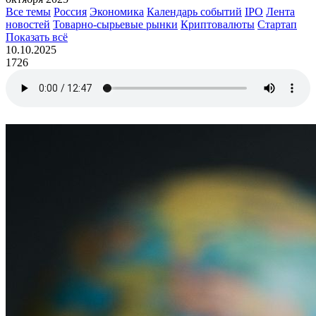
Все темы
Россия
Экономика
Календарь событий
IPO
Лента
новостей
Товарно-сырьевые рынки
Криптовалюты
Стартап
Показать всё
10.10.2025
1726