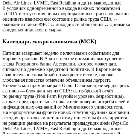
Delta Air Lines, LVMH, Fast Retailing и др.) и макроданные.
В условиях одновременного выхода важных показателей
в США и отсутствия новых корпоративных триггеров важно
оценивать взаимосвязь: состояние рынка труда США ↔
ожидания ставки ФРС ↔ доходности облигаций ↔ динамика
фондовых индексов и сырья.
Календарь макроэкономики (МСК)
Пятница завершает неделю с ключевыми событиями для
мировых рынков. В Азии в центре внимания выступление
главы Резервного банка Австралии, которое может дать
сигналы по денежно-кредитной политике. В Европе день
сравнительно спокойный по макростатистике, однако
глобальная повестка отмечена объявлением лауреата
Нобелевской премии мира в Осло. Главный драйвер для риск-
активов — блок данных из США: сентябрьский отчёт
по рынку труда (Non-Farm Payrolls и уровень безработицы),
а также предварительные показатели доверия потребителей и
инфляционных ожиданий от Мичиганского университета.
На корпоративном фронте новых отчётов крупных компаний
сегодня практически нет, поэтому инвесторы фокусируются
на реакции рынков на результаты предыдущих дней (PepsiCo,
Delta Air Lines, LVMH, Fast Retailing и др.) и макроданные.
В условиях одновременного выхода важных показателей