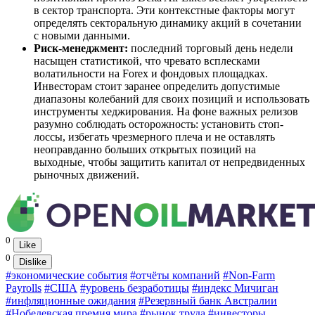
в сектор транспорта. Эти контекстные факторы могут
определять секторальную динамику акций в сочетании
с новыми данными.
Риск-менеджмент:
последний торговый день недели
насыщен статистикой, что чревато всплесками
волатильности на Forex и фондовых площадках.
Инвесторам стоит заранее определить допустимые
диапазоны колебаний для своих позиций и использовать
инструменты хеджирования. На фоне важных релизов
разумно соблюдать осторожность: установить стоп-
лоссы, избегать чрезмерного плеча и не оставлять
неоправданно больших открытых позиций на
выходные, чтобы защитить капитал от непредвиденных
рыночных движений.
0
Like
0
Dislike
#экономические события
#отчёты компаний
#Non-Farm
Payrolls
#США
#уровень безработицы
#индекс Мичиган
#инфляционные ожидания
#Резервный банк Австралии
#Нобелевская премия мира
#рынок труда
#инвесторы