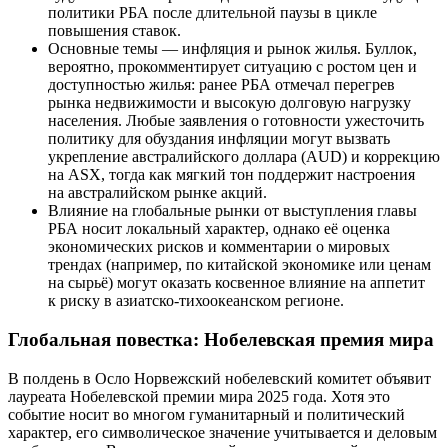
политики РБА после длительной паузы в циклe
повышения ставок.
Основные темы — инфляция и рынок жилья. Буллок,
вероятно, прокомментирует ситуацию с ростом цен и
доступностью жилья: ранее РБА отмечал перегрев
рынка недвижимости и высокую долговую нагрузку
населения. Любые заявления о готовности ужесточить
политику для обуздания инфляции могут вызвать
укрепление австралийского доллара (AUD) и коррекцию
на ASX, тогда как мягкий тон поддержит настроения
на австралийском рынке акций.
Влияние на глобальные рынки от выступления главы
РБА носит локальный характер, однако её оценка
экономических рисков и комментарии о мировых
трендах (например, по китайской экономике или ценам
на сырьё) могут оказать косвенное влияние на аппетит
к риску в азиатско-тихоокеанском регионе.
Глобальная повестка: Нобелевская премия мира
В полдень в Осло Норвежский нобелевский комитет объявит
лауреата Нобелевской премии мира 2025 года. Хотя это
событие носит во многом гуманитарный и политический
характер, его символическое значение учитывается и деловым