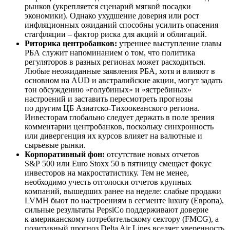
рынков (укрепляется сценарий мягкой посадки
экономики). Однако ухудшение доверия или рост
инфляционных ожиданий способны усилить опасения
стагфляции – фактор риска для акций и облигаций.
Риторика центробанков:
утреннее выступление главы
РБА служит напоминанием о том, что политика
регуляторов в разных регионах может расходиться.
Любые неожиданные заявления РБА, хотя и влияют в
основном на AUD и австралийские акции, могут задать
тон обсуждению «голубиных» и «ястребиных»
настроений и заставить пересмотреть прогнозы
по другим ЦБ Азиатско-Тихоокеанского региона.
Инвесторам глобально следует держать в поле зрения
комментарии центробанков, поскольку синхронность
или дивергенция их курсов влияет на валютные и
сырьевые рынки.
Корпоративный фон:
отсутствие новых отчетов
S&P 500 или Euro Stoxx 50 в пятницу смещает фокус
инвесторов на макростатистику. Тем не менее,
необходимо учесть отголоски отчетов крупных
компаний, вышедших ранее на неделе: слабые продажи
LVMH бьют по настроениям в сегменте luxury (Европа),
сильные результаты PepsiCo поддерживают доверие
к американскому потребительскому сектору (FMCG), а
позитивный прогноз Delta Air Lines вселяет уверенность