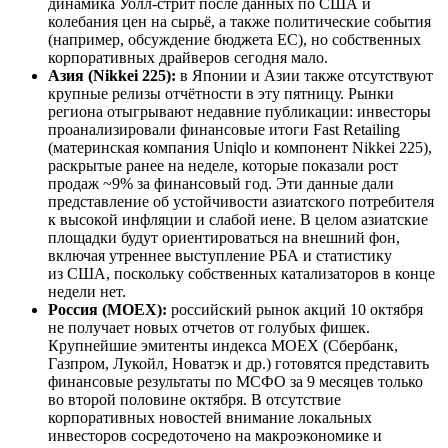
динамика Уолл-стрит после данных по США и
колебания цен на сырьё, а также политические события
(например, обсуждение бюджета ЕС), но собственных
корпоративных драйверов сегодня мало.
Азия (Nikkei 225):
в Японии и Азии также отсутствуют
крупные релизы отчётности в эту пятницу. Рынки
региона отыгрывают недавние публикации: инвесторы
проанализировали финансовые итоги Fast Retailing
(материнская компания Uniqlo и компонент Nikkei 225),
раскрытые ранее на неделе, которые показали рост
продаж ~9% за финансовый год. Эти данные дали
представление об устойчивости азиатского потребителя
к высокой инфляции и слабой иене. В целом азиатские
площадки будут ориентироваться на внешний фон,
включая утреннее выступление РБА и статистику
из США, поскольку собственных катализаторов в конце
недели нет.
Россия (MOEX):
российский рынок акций 10 октября
не получает новых отчетов от голубых фишек.
Крупнейшие эмитенты индекса MOEX (Сбербанк,
Газпром, Лукойл, Новатэк и др.) готовятся представить
финансовые результаты по МСФО за 9 месяцев только
во второй половине октября. В отсутствие
корпоративных новостей внимание локальных
инвесторов сосредоточено на макроэкономике и