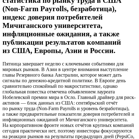
статистика по рынку труда в США
(Non-Farm Payrolls, безработица),
индекс доверия потребителей
Мичиганского университета,
инфляционные ожидания, а также
публикации результатов компаний
из США, Европы, Азии и России.
Пятница завершает неделю с ключевыми событиями для
мировых рынков. В Азии в центре внимания выступление
главы Резервного банка Австралии, которое может дать
сигналы по денежно-кредитной политике. В Европе день
сравнительно спокойный по макростатистике, однако
глобальная повестка отмечена объявлением лауреата
Нобелевской премии мира в Осло. Главный драйвер для риск-
активов — блок данных из США: сентябрьский отчёт
по рынку труда (Non-Farm Payrolls и уровень безработицы),
а также предварительные показатели доверия потребителей и
инфляционных ожиданий от Мичиганского университета.
На корпоративном фронте новых отчётов крупных компаний
сегодня практически нет, поэтому инвесторы фокусируются
на реакции рынков на результаты предыдущих дней (PepsiCo,