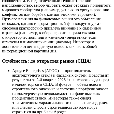
сообществом. В год, отмеченный геополитической
напряжённостью, выбор лауреата может отражать приоритеты
мирового сообщества (например, усилия по урегулированию
конфликтов или борьбе с климатическими угрозами).
Прямого влияния на финансовые рынки это объявление
не окажет, однако информационный фон вокруг лауреата
способен краткосрочно привлечь внимание к связанным
отраслям (например, к обороне, если награда связана
с миротворчеством, или к «зелёной» энергетике, если
отмечены климатические инициативы). Инвесторам
достаточно отметить данную новость как часть общей
информационной картины дня.
Отчётность: до открытия рынка (США)
Apogee Enterprises (APOG) — производитель
архитектурного стекла и фасадных систем. Представит
результаты за 2-й квартал 2026 финансового года перед
началом торгов в США. В фокусе — объём нового
строительного заказчика и состояние портфеля заказов
на коммерческую недвижимость на фоне высоких
процентных ставок. Инвесторы также следят
за изменением маржинальности: повышение издержек
или слабый спрос в строительном секторе могут
отразиться на прибыли Apogee.