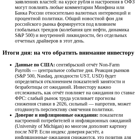
заявлениях властей: на курсе рубля и настроения в ОФЗ
могут повлиять любые комментарии Минфина или
Банка России относительно валютных интервенций и
процентной политики. Общий новостной фон для
российского рынка формируется под влиянием
глобальных трендов (колебания цен нефти, динамика
S&P 500) и внутренней ликвидности, без отдельных
отчетных драйверов в этот день.
Итоги дня: на что обратить внимание инвестору
Данные по США:
сентябрьский отчёт Non-Farm
Payrolls — центральное событие дня. Реакция рынков
(S&P 500, Nasdaq, доходности UST, USD) будет
определяться отклонением показателей занятости и
безработицы от ожиданий. Инвестору важно
отслеживать, как отчёт повлияет на ожидания по ставке
ФРС: слабый рынок труда усиливает прогнозы
снижения ставки в 2026, сильный — напротив, может
отодвинуть перспективу смягчения политики.
Доверие и инфляционные ожидания:
показатели
настроений потребителей и инфляционных ожиданий
(University of Michigan) во многом дополнят картину
после NFP. Если индекс доверия растёт, а
инфляционные ожидания снижаются, это позитив для