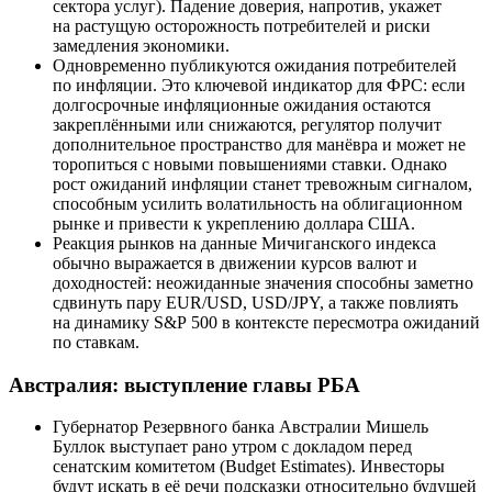
сектора услуг). Падение доверия, напротив, укажет
на растущую осторожность потребителей и риски
замедления экономики.
Одновременно публикуются ожидания потребителей
по инфляции. Это ключевой индикатор для ФРС: если
долгосрочные инфляционные ожидания остаются
закреплёнными или снижаются, регулятор получит
дополнительное пространство для манёвра и может не
торопиться с новыми повышениями ставки. Однако
рост ожиданий инфляции станет тревожным сигналом,
способным усилить волатильность на облигационном
рынке и привести к укреплению доллара США.
Реакция рынков на данные Мичиганского индекса
обычно выражается в движении курсов валют и
доходностей: неожиданные значения способны заметно
сдвинуть пару EUR/USD, USD/JPY, а также повлиять
на динамику S&P 500 в контексте пересмотра ожиданий
по ставкам.
Австралия: выступление главы РБА
Губернатор Резервного банка Австралии Мишель
Буллок выступает рано утром с докладом перед
сенатским комитетом (Budget Estimates). Инвесторы
будут искать в её речи подсказки относительно будущей