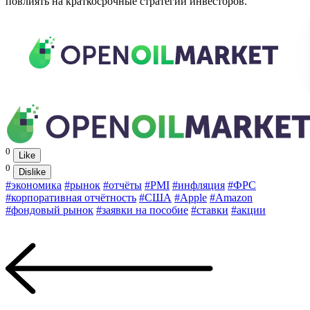
повлиять на краткосрочные стратегии инвесторов.
0
Like
0
Dislike
#экономика
#рынок
#отчёты
#PMI
#инфляция
#ФРС
#корпоративная отчётность
#США
#Apple
#Amazon
#фондовый рынок
#заявки на пособие
#ставки
#акции