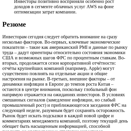
Инвесторы позитивно восприняли особенно рост
доходов в сегменте облачных услуг AWS на фоне
оптимизации затрат компании.
Резюме
Инвесторам сегодня следует обратить внимание на сразу
несколько факторов. Во-первых, ключевые экономические
показатели – такие как американский PMI и данные по рынку
труда – дадут ориентиры относительно состояния экономики
США и возможных шагов ФРС по процентным ставкам. Во-
вторых, продолжается сезон корпоративной отчётности:
отчёты крупнейших компаний (например, Apple) могут
существенно повлиять на отдельные акции и общие
настроения на рынке. В-третьих, внешние факторы – от
динамики инфляции в Европе до темпов роста Китая –
остаются в центре внимания, поскольку глобальный фон
напрямую отражается на ожиданиях инвесторов. В условиях
смешанных сигналов (замедление инфляции, но слабый
промышленный рост) и приближающегося заседания ФРС на
следующей неделе, разумным будет сохранять осторожность.
Рынок будет искать подсказки в каждой новой цифре и
комментариях менеджмента компаний, поэтому текущий день
обещает быть насыщенным информацией, способной