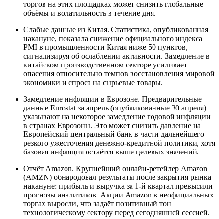
торгов на этих площадках может снизить глобальные
объёмы и волатильность в течение дня.
Слабые данные из Китая. Статистика, опубликованная
накануне, показала снижение официального индекса
PMI в промышленности Китая ниже 50 пунктов,
сигнализируя об ослаблении активности. Замедление в
китайском производственном секторе усиливает
опасения относительно темпов восстановления мировой
экономики и спроса на сырьевые товары.
Замедление инфляции в Еврозоне. Предварительные
данные Eurostat за апрель (опубликованные 30 апреля)
указывают на некоторое замедление годовой инфляции
в странах Еврозоны. Это может снизить давление на
Европейский центральный банк в части дальнейшего
резкого ужесточения денежно-кредитной политики, хотя
базовая инфляция остаётся выше целевых значений.
Отчёт Amazon. Крупнейший онлайн-ретейлер Amazon
(AMZN) обнародовал результаты после закрытия рынка
накануне: прибыль и выручка за 1-й квартал превысили
прогнозы аналитиков. Акции Amazon в неофициальных
торгах выросли, что задаёт позитивный тон
технологическому сектору перед сегодняшней сессией.