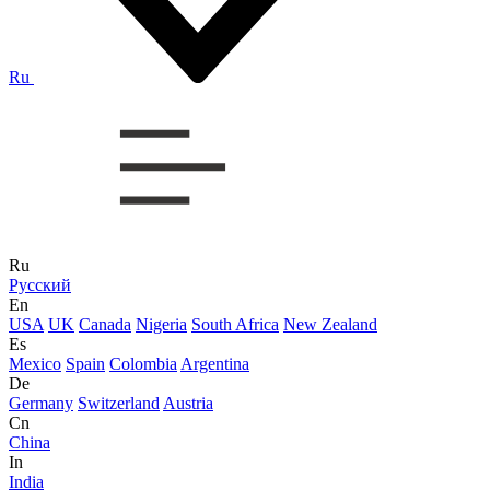
Ru
Ru
Русский
En
USA
UK
Canada
Nigeria
South Africa
New Zealand
Es
Mexico
Spain
Colombia
Argentina
De
Germany
Switzerland
Austria
Cn
China
In
India