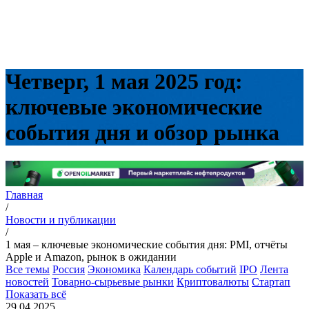
Четверг, 1 мая 2025 год:
ключевые экономические
события дня и обзор рынка
Главная
/
Новости и публикации
/
1 мая – ключевые экономические события дня: PMI, отчёты
Apple и Amazon, рынок в ожидании
Все темы
Россия
Экономика
Календарь событий
IPO
Лента
новостей
Товарно-сырьевые рынки
Криптовалюты
Стартап
Показать всё
29.04.2025