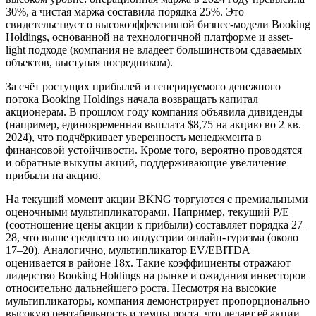
30%, а чистая маржа составила порядка 25%. Это
свидетельствует о высокоэффективной бизнес-модели Booking
Holdings, основанной на технологичной платформе и asset-
light подходе (компания не владеет большинством сдаваемых
объектов, выступая посредником).
За счёт ростущих прибылей и генерируемого денежного
потока Booking Holdings начала возвращать капитал
акционерам. В прошлом году компания объявила дивиденды
(например, единовременная выплата $8,75 на акцию во 2 кв.
2024), что подчёркивает уверенность менеджмента в
финансовой устойчивости. Кроме того, вероятно проводятся
и обратные выкупы акций, поддерживающие увеличение
прибыли на акцию.
На текущий момент акции BKNG торгуются с премиальными
оценочными мультипликаторами. Например, текущий P/E
(соотношение цены акции к прибыли) составляет порядка 27–
28, что выше среднего по индустрии онлайн-туризма (около
17–20). Аналогично, мультипликатор EV/EBITDA
оценивается в районе 18х. Такие коэффициенты отражают
лидерство Booking Holdings на рынке и ожидания инвесторов
относительно дальнейшего роста. Несмотря на высокие
мультипликаторы, компания демонстрирует пропорционально
высокую рентабельность и темпы роста, что делает её акции