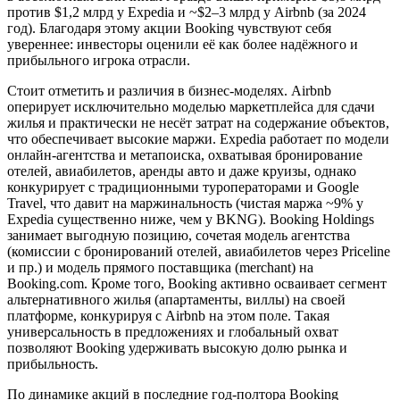
против $1,2 млрд у Expedia и ~$2–3 млрд у Airbnb (за 2024
год). Благодаря этому акции Booking чувствуют себя
увереннее: инвесторы оценили её как более надёжного и
прибыльного игрока отрасли.
Стоит отметить и различия в бизнес-моделях. Airbnb
оперирует исключительно моделью маркетплейса для сдачи
жилья и практически не несёт затрат на содержание объектов,
что обеспечивает высокие маржи. Expedia работает по модели
онлайн-агентства и метапоиска, охватывая бронирование
отелей, авиабилетов, аренды авто и даже круизы, однако
конкурирует с традиционными туроператорами и Google
Travel, что давит на маржинальность (чистая маржа ~9% у
Expedia существенно ниже, чем у BKNG). Booking Holdings
занимает выгодную позицию, сочетая модель агентства
(комиссии с бронирований отелей, авиабилетов через Priceline
и пр.) и модель прямого поставщика (merchant) на
Booking.com. Кроме того, Booking активно осваивает сегмент
альтернативного жилья (апартаменты, виллы) на своей
платформе, конкурируя с Airbnb на этом поле. Такая
универсальность в предложениях и глобальный охват
позволяют Booking удерживать высокую долю рынка и
прибыльность.
По динамике акций в последние год-полтора Booking