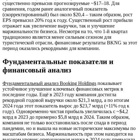
существенно превысив прогнозируемые ~$17–18. Для
сравнения, годом ранее аналогичный показатель
(скорректированный) был около $20,4 – таким образом, рост
EPS превысил 20% год к году. Существенный рост прибыли
отражает как увеличение выручки, так и улучшение
маржинальности бизнеса. Несмотря на то, что 1-й квартал
традиционно является менее сильным сезоном для
туристической отрасли, финансовые результаты BKNG за этот
период оказались рекордными для компании.
Фундаментальные показатели и
финансовый анализ
Фундаментальный анализ Booking Holdings
показывает
устойчивое улучшение ключевых финансовых метрик в
последние годы. Ещё в 2023 году компания достигла
рекордной годовой выручки около $21,3 млрд, а по итогам
2024 года этот показатель вырос до $23,7 млрд (+11% год к
году). Одновременно чистая прибыль увеличилась с ~$4,2
млрд в 2023 до примерно $5,8 млрд в 2024. Таким образом,
компания не только восстановилась после спада в период
пандемии, но и вышла на новые исторические максимумы по
масштабам бизнеса. Маржинальность при этом находится на
высоком уровне: операционная маржа в 2024 году превысила