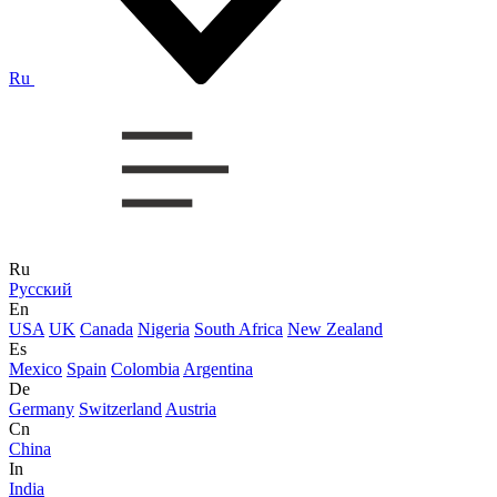
Ru
Ru
Русский
En
USA
UK
Canada
Nigeria
South Africa
New Zealand
Es
Mexico
Spain
Colombia
Argentina
De
Germany
Switzerland
Austria
Cn
China
In
India