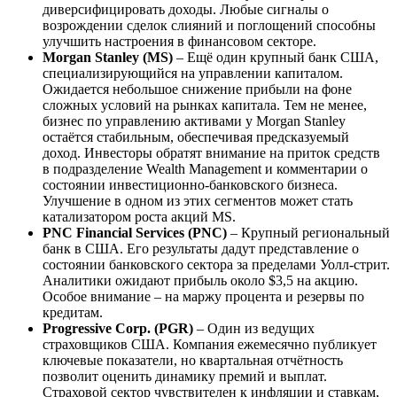
диверсифицировать доходы. Любые сигналы о
возрождении сделок слияний и поглощений способны
улучшить настроения в финансовом секторе.
Morgan Stanley (MS)
– Ещё один крупный банк США,
специализирующийся на управлении капиталом.
Ожидается небольшое снижение прибыли на фоне
сложных условий на рынках капитала. Тем не менее,
бизнес по управлению активами у Morgan Stanley
остаётся стабильным, обеспечивая предсказуемый
доход. Инвесторы обратят внимание на приток средств
в подразделение Wealth Management и комментарии о
состоянии инвестиционно-банковского бизнеса.
Улучшение в одном из этих сегментов может стать
катализатором роста акций MS.
PNC Financial Services (PNC)
– Крупный региональный
банк в США. Его результаты дадут представление о
состоянии банковского сектора за пределами Уолл-стрит.
Аналитики ожидают прибыль около $3,5 на акцию.
Особое внимание – на маржу процента и резервы по
кредитам.
Progressive Corp. (PGR)
– Один из ведущих
страховщиков США. Компания ежемесячно публикует
ключевые показатели, но квартальная отчётность
позволит оценить динамику премий и выплат.
Страховой сектор чувствителен к инфляции и ставкам,