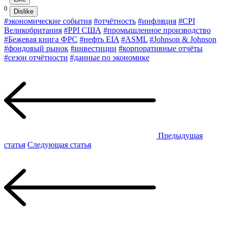
0
Dislike
#экономические события
#отчётность
#инфляция
#CPI
Великобритания
#PPI США
#промышленное производство
#Бежевая книга ФРС
#нефть EIA
#ASML
#Johnson & Johnson
#фондовый рынок
#инвестиции
#корпоративные отчёты
#сезон отчётности
#данные по экономике
Предыдущая
статья
Следующая статья