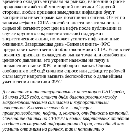
временно охладить энтузиазм на рынках, напомнив о риске
продолжения жёсткой монетарной политики. С другой
стороны, любые признаки замедления инфляции будут
восприняты инвесторами как позитивный сигнал. Отчёт по
запасам
нефти
в США способен внести волатильность в
сырьевой сегмент: рост цен на нефть после публикации (в
случае крупного сокращения запасов) поддержит
энергетические акции, но может усилить инфляционные
ожидания. Завершающая день «Бежевая книга» ФРС
предоставит качественный обзор экономики США. Если в ней
появятся признаки охлаждения рынка труда или ослабления
ценового давления, это укрепит надежды на паузу в
повышении ставки ФРС и подбодрит рынки. Однако
сообщения о всё ещё сильном спросе или дефиците рабочей
силы могут напротив вызвать беспокойство о дальнейшем
ужесточении политики
ФРС
.
Для частных и институциональных инвесторов СНГ среда,
16 июля 2025 года, станет днём балансирования между
макроэкономическими сигналами и корпоративными
новостями. Ключевые слова дня –
инфляция
,
промпроизводство
,
нефть
, и, конечно,
отчётность компаний
.
Сочетание данных по CPI/PPI и волны квартальных отчётов
создаёт насыщенный информационный фон, способный как
усилить оптимизм на
рынках
, так и напомнить о