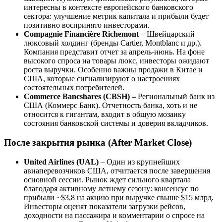
интересны в контексте европейского банковского
сектора: улучшение метрик капитала и прибыли будет
позитивно воспринято инвесторами.
Compagnie Financière Richemont
– Швейцарский
люксовый холдинг (бренды Cartier, Montblanc и др.).
Компания представит отчет за апрель-июнь. На фоне
высокого спроса на товары люкс, инвесторы ожидают
роста выручки. Особенно важны продажи в Китае и
США, которые сигнализируют о настроениях
состоятельных потребителей.
Commerce Bancshares (CBSH)
– Региональный банк из
США (Коммерс Банк). Отчетность банка, хоть и не
относится к гигантам, входит в общую мозаику
состояния банковской системы и доверия вкладчиков.
После закрытия рынка (After Market Close)
United Airlines (UAL)
– Один из крупнейших
авиаперевозчиков США, отчитается после завершения
основной сессии. Рынок ждет сильного квартала
благодаря активному летнему сезону: консенсус по
прибыли ~$3,8 на акцию при выручке свыше $15 млрд.
Инвесторы оценят показатели загрузки рейсов,
доходности на пассажира и комментарии о спросе на