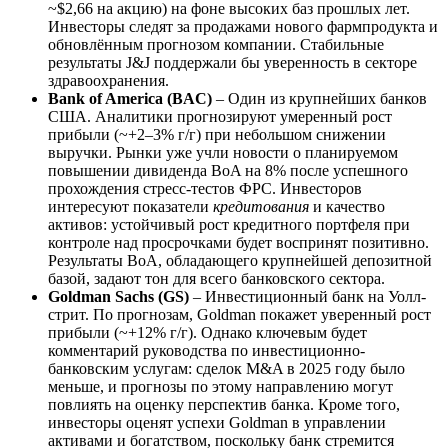
~$2,66 на акцию) на фоне высоких баз прошлых лет.
Инвесторы следят за продажами нового фармпродукта и
обновлённым прогнозом компании. Стабильные
результаты J&J поддержали бы уверенность в секторе
здравоохранения.
Bank of America (BAC)
– Один из крупнейших банков
США. Аналитики прогнозируют умеренный рост
прибыли (~+2–3% г/г) при небольшом снижении
выручки. Рынки уже учли новости о планируемом
повышении дивиденда BoA на 8% после успешного
прохождения стресс-тестов ФРС. Инвесторов
интересуют показатели
кредитования
и качество
активов: устойчивый рост кредитного портфеля при
контроле над просрочками будет воспринят позитивно.
Результаты BoA, обладающего крупнейшей депозитной
базой, задают тон для всего банковского сектора.
Goldman Sachs (GS)
– Инвестиционный банк на Уолл-
стрит. По прогнозам, Goldman покажет уверенный рост
прибыли (~+12% г/г). Однако ключевым будет
комментарий руководства по инвестиционно-
банковским услугам: сделок M&A в 2025 году было
меньше, и прогнозы по этому направлению могут
повлиять на оценку перспектив банка. Кроме того,
инвесторы оценят успехи Goldman в управлении
активами и богатством, поскольку банк стремится