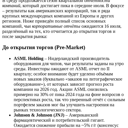
В среду продолжается сезон квартальной
отчётности
компаний
, который достигает пика в середине июля. В фокусе
– результаты как американских корпораций, так и ряда
крупных международных компаний из Европы и других
регионов. Ниже приведён полный список основных
компаний, чьи
корпоративные отчёты
ожидаются 16 июля,
разделённый на тех, кто отчитается до открытия торгов и
после закрытия рынка:
До открытия торгов (Pre-Market)
ASML Holding
– Нидерландский производитель
оборудования для чипов, чьи результаты заданы на утро
среды. Инвесторы ожидают от ASML отчет по II
кварталу; особое внимание будет уделено объёмам
новых заказов (буквально «заказов на литографическое
оборудование»), от которых зависит прогноз роста
компании на 2026 год. Акции ASML снизились
примерно на 30% от пика 2024 года на фоне вопросов о
перспективах роста, так что уверенный отчёт с сильным
портфелем заказов мог бы улучшить настроения на
рынках технологического сектора.
Johnson & Johnson (JNJ)
– Американский
фармацевтический и потребительский гигант.
Ожидается снижение прибыли на ~5% г/г (консенсус