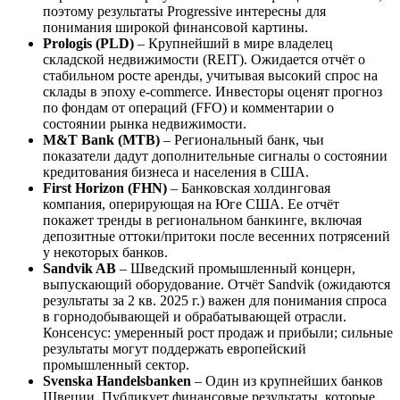
поэтому результаты Progressive интересны для
понимания широкой финансовой картины.
Prologis (PLD)
– Крупнейший в мире владелец
складской недвижимости (REIT). Ожидается отчёт о
стабильном росте аренды, учитывая высокий спрос на
склады в эпоху e-commerce. Инвесторы оценят прогноз
по фондам от операций (FFO) и комментарии о
состоянии рынка недвижимости.
M&T Bank (MTB)
– Региональный банк, чьи
показатели дадут дополнительные сигналы о состоянии
кредитования бизнеса и населения в США.
First Horizon (FHN)
– Банковская холдинговая
компания, оперирующая на Юге США. Ее отчёт
покажет тренды в региональном банкинге, включая
депозитные оттоки/притоки после весенних потрясений
у некоторых банков.
Sandvik AB
– Шведский промышленный концерн,
выпускающий оборудование. Отчёт Sandvik (ожидаются
результаты за 2 кв. 2025 г.) важен для понимания спроса
в горнодобывающей и обрабатывающей отрасли.
Консенсус: умеренный рост продаж и прибыли; сильные
результаты могут поддержать европейский
промышленный сектор.
Svenska Handelsbanken
– Один из крупнейших банков
Швеции. Публикует финансовые результаты, которые