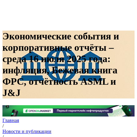
Экономические события и
корпоративные отчёты –
среда 16 июля 2025 года:
инфляция, Бежевая книга
ФРС, отчётность ASML и
J&J
Главная
/
Новости и публикации
/