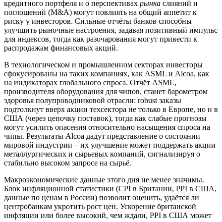
кредитного портфеля и о перспективах
рынка
слияний и
поглощений (M&A) могут повлиять на общий аппетит к
риску у инвесторов. Сильные отчёты банков способны
улучшить рыночные настроения, задавая позитивный импульс
для индексов, тогда как разочарования могут привести к
распродажам финансовых акций.
В технологическом и промышленном секторах инвесторы
сфокусированы на таких компаниях, как ASML и Alcoa, как
на индикаторах глобального спроса. Отчёт ASML,
производителя оборудования для чипов, станет барометром
здоровья полупроводниковой отрасли: robust заказы
подтолкнут вверх акции техсектора не только в Европе, но и в
США (через цепочку поставок), тогда как слабые прогнозы
могут усилить опасения относительно насыщения спроса на
чипы. Результаты Alcoa дадут представление о состоянии
мировой индустрии – их улучшение может поддержать акции
металлургических и сырьевых компаний, сигнализируя о
стабильно высоком запросе на сырьё.
Макроэкономические данные этого дня не менее значимы.
Блок инфляционной статистики (CPI в Британии, PPI в США,
данные по ценам в России) позволит оценить, удаётся ли
центробанкам укротить рост цен. Ускорение британской
инфляции или более высокий, чем ждали, PPI в США может