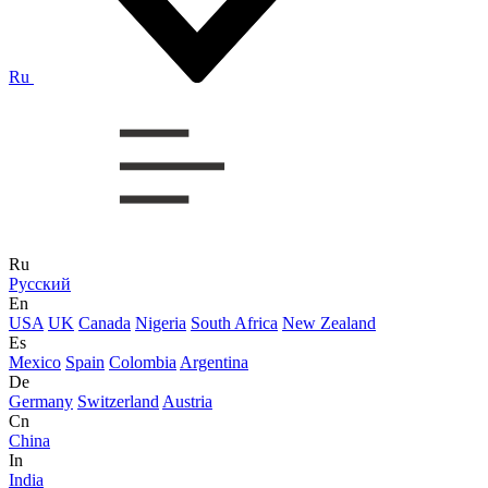
Ru
Ru
Русский
En
USA
UK
Canada
Nigeria
South Africa
New Zealand
Es
Mexico
Spain
Colombia
Argentina
De
Germany
Switzerland
Austria
Cn
China
In
India