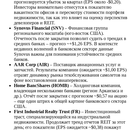
прогнозируется убыток за квартал (EPS около -$0,20).
Инвесторы внимательно отнесутся к показателю
вакантности офисов и пересмотру стоимости портфеля
недвижимости, так как это влияет на оценку перспектив
девелоперов и REIT.
Synovus Financial (SNV)
– Финансовая группа
регионального масштаба (юго-восток США).
Отчетность после закрытия позволит судить о трендах в
средних банках – прогноз ~+$1,26 EPS. В контексте
недавних волнений в банковском секторе данные
Synovus важны для понимания устойчивости средних
банков.
AAR Corp (AIR)
– Поставщик авиационных услуг и
запчастей. Результаты компании (ожидается ~$1,00 EPS)
отразят динамику рынка техобслуживания самолетов на
фоне восстановления авиаперевозок.
Home BancShares (HOMB)
– Холдинговая компания,
владеющая несколькими банками (регион Арканзаса и
др.). Отчёт после закрытия с прогнозом ~$0,57 на акцию
– еще один штрих к общей картине банковского сектора
США.
First Industrial Realty Trust (FR)
– Инвестиционный
траст, специализирующийся на индустриальной
недвижимости. Продолжает тренд отчетов REIT за этот
день; его показатели (EPS ожидается ~$0,38) покажут