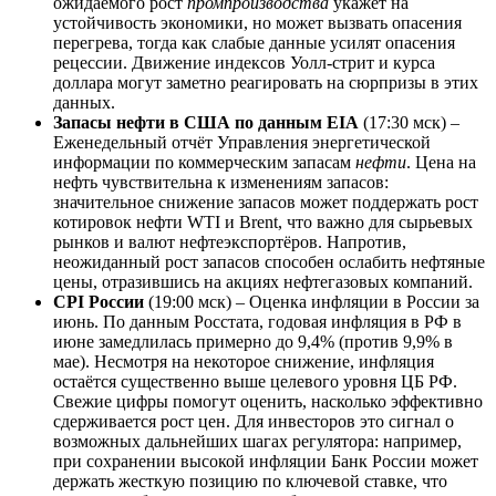
ожидаемого рост
промпроизводства
укажет на
устойчивость экономики, но может вызвать опасения
перегрева, тогда как слабые данные усилят опасения
рецессии. Движение индексов Уолл-стрит и курса
доллара могут заметно реагировать на сюрпризы в этих
данных.
Запасы нефти в США по данным EIA
(17:30 мск) –
Еженедельный отчёт Управления энергетической
информации по коммерческим запасам
нефти
. Цена на
нефть чувствительна к изменениям запасов:
значительное снижение запасов может поддержать рост
котировок нефти WTI и Brent, что важно для сырьевых
рынков и валют нефтеэкспортёров. Напротив,
неожиданный рост запасов способен ослабить нефтяные
цены, отразившись на акциях нефтегазовых компаний.
CPI России
(19:00 мск) – Оценка инфляции в России за
июнь. По данным Росстата, годовая инфляция в РФ в
июне замедлилась примерно до 9,4% (против 9,9% в
мае). Несмотря на некоторое снижение, инфляция
остаётся существенно выше целевого уровня ЦБ РФ.
Свежие цифры помогут оценить, насколько эффективно
сдерживается рост цен. Для инвесторов это сигнал о
возможных дальнейших шагах регулятора: например,
при сохранении высокой инфляции Банк России может
держать жесткую позицию по ключевой ставке, что