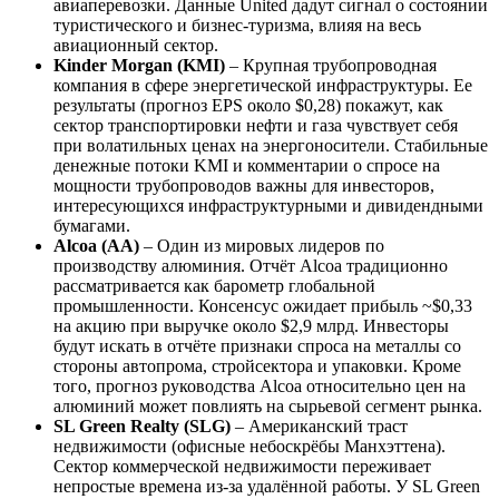
авиаперевозки. Данные United дадут сигнал о состоянии
туристического и бизнес-туризма, влияя на весь
авиационный сектор.
Kinder Morgan (KMI)
– Крупная трубопроводная
компания в сфере энергетической инфраструктуры. Ее
результаты (прогноз EPS около $0,28) покажут, как
сектор транспортировки нефти и газа чувствует себя
при волатильных ценах на энергоносители. Стабильные
денежные потоки KMI и комментарии о спросе на
мощности трубопроводов важны для инвесторов,
интересующихся инфраструктурными и дивидендными
бумагами.
Alcoa (AA)
– Один из мировых лидеров по
производству алюминия. Отчёт Alcoa традиционно
рассматривается как барометр глобальной
промышленности. Консенсус ожидает прибыль ~$0,33
на акцию при выручке около $2,9 млрд. Инвесторы
будут искать в отчёте признаки спроса на металлы со
стороны автопрома, стройсектора и упаковки. Кроме
того, прогноз руководства Alcoa относительно цен на
алюминий может повлиять на сырьевой сегмент рынка.
SL Green Realty (SLG)
– Американский траст
недвижимости (офисные небоскрёбы Манхэттена).
Сектор коммерческой недвижимости переживает
непростые времена из-за удалённой работы. У SL Green