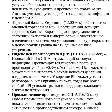
роста цен на энергоносители и устойчивого удорожания
услуг. Любое отклонение от прогноза способно
повлиять на курс фунта и прогнозы по ставке Банка
Англии, учитывая усилия добиться снижения инфляции
к целевым 2%.
Торговый баланс Еврозоны
(12:00 мск) – Статистика
внешней торговли за май. Профицит или дефицит
торгового баланса Еврозоны даст представление о
состоянии экспорта и импорта блока. Существенные
изменения показателя могут повлиять на курс евро, хотя
в целом реакция рынка на эти данные обычно
умеренная.
Индекс цен производителей (PPI) США
(15:30 мск) –
Июньский PPI в США, отражающий оптовую
инфляцию. Прогнозируется ускорение роста цен
производителей на +0,3% м/м (после +0,1% в мае), что
может сигнализировать о сохраняющемся давлении
издержек в экономике. Ускорение PPI может усилить
разговоры о
инфляционных
рисках, тогда как более
слабый PPI успокоит рынки и поддержит ожидания
мягкой политики ФРС.
Промышленное производство США
(16:15 мск) –
Объём промышленного выпуска за июнь. Этот
показатель позволит оценить темпы экономической
активности в производственном секторе. Сильнее