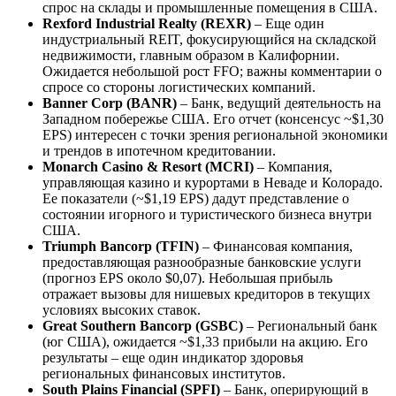
спрос на склады и промышленные помещения в США.
Rexford Industrial Realty (REXR)
– Еще один
индустриальный REIT, фокусирующийся на складской
недвижимости, главным образом в Калифорнии.
Ожидается небольшой рост FFO; важны комментарии о
спросе со стороны логистических компаний.
Banner Corp (BANR)
– Банк, ведущий деятельность на
Западном побережье США. Его отчет (консенсус ~$1,30
EPS) интересен с точки зрения региональной экономики
и трендов в ипотечном кредитовании.
Monarch Casino & Resort (MCRI)
– Компания,
управляющая казино и курортами в Неваде и Колорадо.
Ее показатели (~$1,19 EPS) дадут представление о
состоянии игорного и туристического бизнеса внутри
США.
Triumph Bancorp (TFIN)
– Финансовая компания,
предоставляющая разнообразные банковские услуги
(прогноз EPS около $0,07). Небольшая прибыль
отражает вызовы для нишевых кредиторов в текущих
условиях высоких ставок.
Great Southern Bancorp (GSBC)
– Региональный банк
(юг США), ожидается ~$1,33 прибыли на акцию. Его
результаты – еще один индикатор здоровья
региональных финансовых институтов.
South Plains Financial (SPFI)
– Банк, оперирующий в