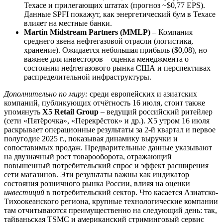
Техасе и прилегающих штатах (прогноз ~$0,77 EPS).
Данные SPFI покажут, как энергетический бум в Техасе
влияет на местные банки.
Martin Midstream Partners (MMLP)
– Компания
среднего звена нефтегазовой отрасли (логистика,
хранение). Ожидается небольшая прибыль ($0,08), но
важнее для инвесторов – оценка менеджмента о
состоянии нефтегазового рынка США и перспективах
распределительной инфраструктуры.
Дополнительно по миру:
среди европейских и азиатских
компаний, публикующих отчётность 16 июля, стоит также
упомянуть
X5 Retail Group
– ведущий российский ритейлер
(сети «Пятёрочка», «Перекрёсток» и др.). X5 утром 16 июля
раскрывает операционные результаты за 2-й квартал и первое
полугодие 2025 г., показывая динамику выручки и
сопоставимых продаж. Предварительные данные указывают
на двузначный рост товарооборота, отражающий
повышенный потребительский спрос и эффект расширения
сети магазинов. Эти результаты важны как индикатор
состояния розничного рынка России, влияя на оценки
инвестиций
в потребительский сектор. Что касается Азиатско-
Тихоокеанского региона, крупные технологические компании
там отчитываются преимущественно на следующий день: так,
тайваньская TSMC и американский стриминговый сервис