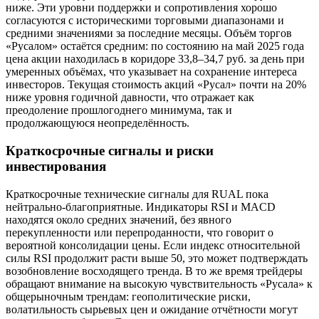
ниже. Эти уровни поддержки и сопротивления хорошо
согласуются с историческими торговыми диапазонами и
средними значениями за последние месяцы. Объём торгов
«Русалом» остаётся средним: по состоянию на май 2025 года
цена акции находилась в коридоре 33,8–34,7 руб. за день при
умеренных объёмах, что указывает на сохранение интереса
инвесторов. Текущая стоимость акций «Русал» почти на 20%
ниже уровня годичной давности, что отражает как
преодоление прошлогоднего минимума, так и
продолжающуюся неопределённость.
Краткосрочные сигналы и риски
инвестирования
Краткосрочные технические сигналы для RUAL пока
нейтрально-благоприятные. Индикаторы RSI и MACD
находятся около средних значений, без явного
перекупленности или перепроданности, что говорит о
вероятной консолидации цены. Если индекс относительной
силы RSI продолжит расти выше 50, это может подтверждать
возобновление восходящего тренда. В то же время трейдеры
обращают внимание на высокую чувствительность «Русала» к
общерыночным трендам: геополитические риски,
волатильность сырьевых цен и ожидание отчётности могут