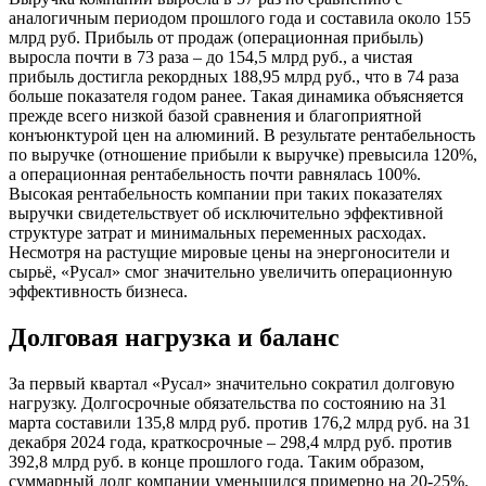
аналогичным периодом прошлого года и составила около 155
млрд руб. Прибыль от продаж (операционная прибыль)
выросла почти в 73 раза – до 154,5 млрд руб., а чистая
прибыль достигла рекордных 188,95 млрд руб., что в 74 раза
больше показателя годом ранее. Такая динамика объясняется
прежде всего низкой базой сравнения и благоприятной
конъюнктурой цен на алюминий. В результате рентабельность
по выручке (отношение прибыли к выручке) превысила 120%,
а операционная рентабельность почти равнялась 100%.
Высокая рентабельность компании при таких показателях
выручки свидетельствует об исключительно эффективной
структуре затрат и минимальных переменных расходах.
Несмотря на растущие мировые цены на энергоносители и
сырьё, «Русал» смог значительно увеличить операционную
эффективность бизнеса.
Долговая нагрузка и баланс
За первый квартал «Русал» значительно сократил долговую
нагрузку. Долгосрочные обязательства по состоянию на 31
марта составили 135,8 млрд руб. против 176,2 млрд руб. на 31
декабря 2024 года, краткосрочные – 298,4 млрд руб. против
392,8 млрд руб. в конце прошлого года. Таким образом,
суммарный долг компании уменьшился примерно на 20-25%.