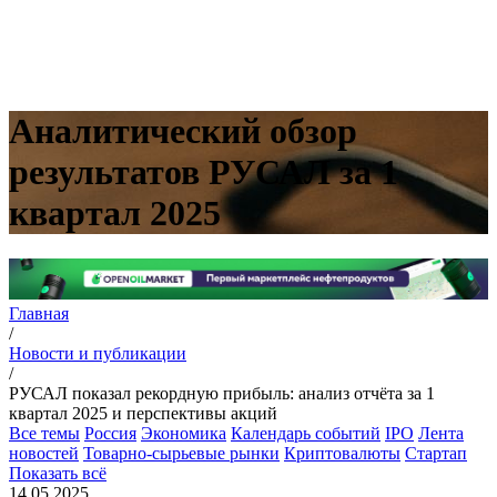
Аналитический обзор
результатов РУСАЛ за 1
квартал 2025
Главная
/
Новости и публикации
/
РУСАЛ показал рекордную прибыль: анализ отчёта за 1
квартал 2025 и перспективы акций
Все темы
Россия
Экономика
Календарь событий
IPO
Лента
новостей
Товарно-сырьевые рынки
Криптовалюты
Стартап
Показать всё
14.05.2025