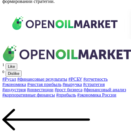
формировании стратегии.
1
Like
0
Dislike
#Русал
#финансовые результаты
#РСБУ
#отчетность
#экономика
#чистая прибыль
#выручка
#стратегия
#индустрия
#инвестиции
#рост бизнеса
#финансовый анализ
#корпоративные финансы
#прибыль
#экономика России