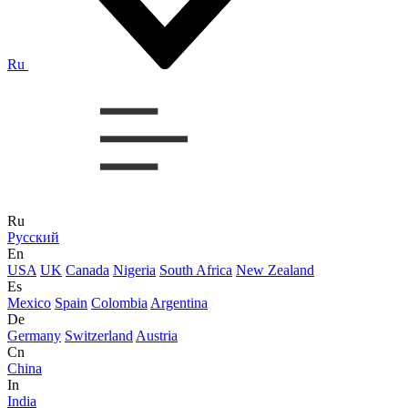
Ru
Ru
Русский
En
USA
UK
Canada
Nigeria
South Africa
New Zealand
Es
Mexico
Spain
Colombia
Argentina
De
Germany
Switzerland
Austria
Cn
China
In
India