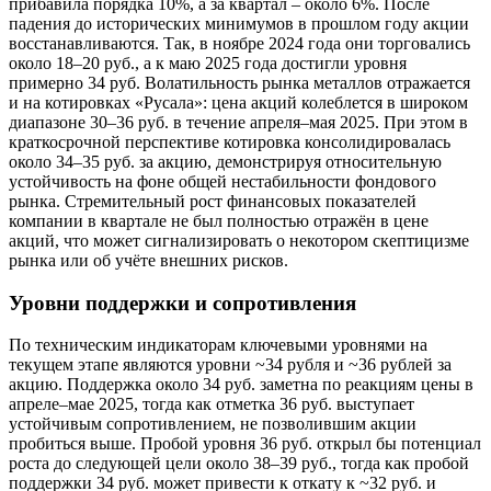
прибавила порядка 10%, а за квартал – около 6%. После
падения до исторических минимумов в прошлом году акции
восстанавливаются. Так, в ноябре 2024 года они торговались
около 18–20 руб., а к маю 2025 года достигли уровня
примерно 34 руб. Волатильность рынка металлов отражается
и на котировках «Русала»: цена акций колеблется в широком
диапазоне 30–36 руб. в течение апреля–мая 2025. При этом в
краткосрочной перспективе котировка консолидировалась
около 34–35 руб. за акцию, демонстрируя относительную
устойчивость на фоне общей нестабильности фондового
рынка. Стремительный рост финансовых показателей
компании в квартале не был полностью отражён в цене
акций, что может сигнализировать о некотором скептицизме
рынка или об учёте внешних рисков.
Уровни поддержки и сопротивления
По техническим индикаторам ключевыми уровнями на
текущем этапе являются уровни ~34 рубля и ~36 рублей за
акцию. Поддержка около 34 руб. заметна по реакциям цены в
апреле–мае 2025, тогда как отметка 36 руб. выступает
устойчивым сопротивлением, не позволившим акции
пробиться выше. Пробой уровня 36 руб. открыл бы потенциал
роста до следующей цели около 38–39 руб., тогда как пробой
поддержки 34 руб. может привести к откату к ~32 руб. и