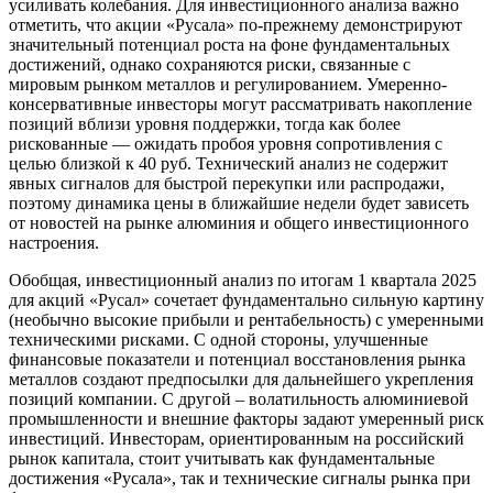
усиливать колебания. Для инвестиционного анализа важно
отметить, что акции «Русала» по-прежнему демонстрируют
значительный потенциал роста на фоне фундаментальных
достижений, однако сохраняются риски, связанные с
мировым рынком металлов и регулированием. Умеренно-
консервативные инвесторы могут рассматривать накопление
позиций вблизи уровня поддержки, тогда как более
рискованные — ожидать пробоя уровня сопротивления с
целью близкой к 40 руб. Технический анализ не содержит
явных сигналов для быстрой перекупки или распродажи,
поэтому динамика цены в ближайшие недели будет зависеть
от новостей на рынке алюминия и общего инвестиционного
настроения.
Обобщая, инвестиционный анализ по итогам 1 квартала 2025
для акций «Русал» сочетает фундаментально сильную картину
(необычно высокие прибыли и рентабельность) с умеренными
техническими рисками. С одной стороны, улучшенные
финансовые показатели и потенциал восстановления рынка
металлов создают предпосылки для дальнейшего укрепления
позиций компании. С другой – волатильность алюминиевой
промышленности и внешние факторы задают умеренный риск
инвестиций. Инвесторам, ориентированным на российский
рынок капитала, стоит учитывать как фундаментальные
достижения «Русала», так и технические сигналы рынка при