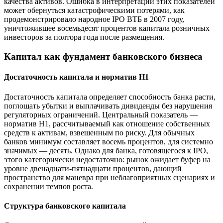
качества активов. Ошибка в интерпретации этих показателей
может обернуться катастрофическими потерями, как
продемонстрировало народное IPO ВТБ в 2007 году,
уничтожившее восемьдесят процентов капитала розничных
инвесторов за полтора года после размещения.
Капитал как фундамент банковского бизнеса
Достаточность капитала и норматив Н1
Достаточность капитала определяет способность банка расти,
поглощать убытки и выплачивать дивиденды без нарушения
регуляторных ограничений. Центральный показатель —
норматив Н1, рассчитываемый как отношение собственных
средств к активам, взвешенным по риску. Для обычных
банков минимум составляет восемь процентов, для системно
значимых — десять. Однако для банка, готовящегося к IPO,
этого категорически недостаточно: рынок ожидает буфер на
уровне двенадцати-пятнадцати процентов, дающий
пространство для маневра при неблагоприятных сценариях и
сохранении темпов роста.
Структура банковского капитала