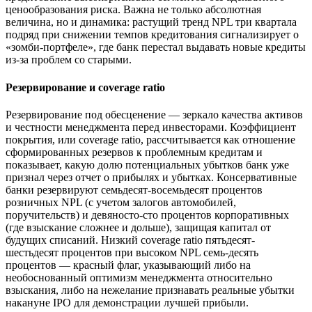
ценообразования риска. Важна не только абсолютная
величина, но и динамика: растущий тренд NPL три квартала
подряд при снижении темпов кредитования сигнализирует о
«зомби-портфеле», где банк перестал выдавать новые кредиты
из-за проблем со старыми.
Резервирование и coverage ratio
Резервирование под обесценение — зеркало качества активов
и честности менеджмента перед инвесторами. Коэффициент
покрытия, или coverage ratio, рассчитывается как отношение
сформированных резервов к проблемным кредитам и
показывает, какую долю потенциальных убытков банк уже
признал через отчет о прибылях и убытках. Консервативные
банки резервируют семьдесят-восемьдесят процентов
розничных NPL (с учетом залогов автомобилей,
поручительств) и девяносто-сто процентов корпоративных
(где взыскание сложнее и дольше), защищая капитал от
будущих списаний. Низкий coverage ratio пятьдесят-
шестьдесят процентов при высоком NPL семь-десять
процентов — красный флаг, указывающий либо на
необоснованный оптимизм менеджмента относительно
взыскания, либо на нежелание признавать реальные убытки
накануне IPO для демонстрации лучшей прибыли.