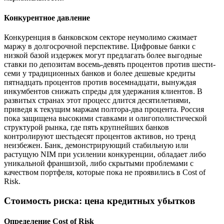
Конкурентное давление
Конкуренция в банковском секторе неумолимо сжимает
маржу в долгосрочной перспективе. Цифровые банки с
низкой базой издержек могут предлагать более выгодные
ставки по депозитам восемь-девять процентов против шести-
семи у традиционных банков и более дешевые кредиты
пятнадцать процентов против восемнадцати, вынуждая
инкумбентов снижать спреды для удержания клиентов. В
развитых странах этот процесс длится десятилетиями,
приведя к текущим маржам полтора-два процента. Россия
пока защищена высокими ставками и олигополистической
структурой рынка, где пять крупнейших банков
контролируют шестьдесят процентов активов, но тренд
неизбежен. Банк, демонстрирующий стабильную или
растущую NIM при усилении конкуренции, обладает либо
уникальной франшизой, либо скрытыми проблемами с
качеством портфеля, которые пока не проявились в Cost of
Risk.
Стоимость риска: цена кредитных убытков
Определение Cost of Risk