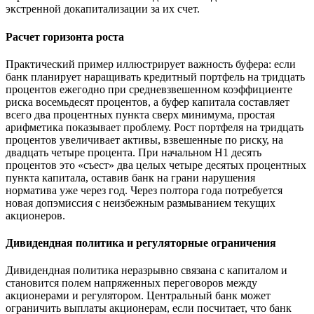
экстренной докапитализации за их счет.
Расчет горизонта роста
Практический пример иллюстрирует важность буфера: если
банк планирует наращивать кредитный портфель на тридцать
процентов ежегодно при средневзвешенном коэффициенте
риска восемьдесят процентов, а буфер капитала составляет
всего два процентных пункта сверх минимума, простая
арифметика показывает проблему. Рост портфеля на тридцать
процентов увеличивает активы, взвешенные по риску, на
двадцать четыре процента. При начальном Н1 десять
процентов это «съест» два целых четыре десятых процентных
пункта капитала, оставив банк на грани нарушения
норматива уже через год. Через полтора года потребуется
новая допэмиссия с неизбежным размыванием текущих
акционеров.
Дивидендная политика и регуляторные ограничения
Дивидендная политика неразрывно связана с капиталом и
становится полем напряженных переговоров между
акционерами и регулятором. Центральный банк может
ограничить выплаты акционерам, если посчитает, что банк