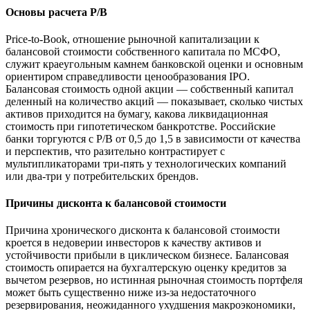
Основы расчета P/B
Price-to-Book, отношение рыночной капитализации к
балансовой стоимости собственного капитала по МСФО,
служит краеугольным камнем банковской оценки и основным
ориентиром справедливости ценообразования IPO.
Балансовая стоимость одной акции — собственный капитал
деленный на количество акций — показывает, сколько чистых
активов приходится на бумагу, какова ликвидационная
стоимость при гипотетическом банкротстве. Российские
банки торгуются с P/B от 0,5 до 1,5 в зависимости от качества
и перспектив, что разительно контрастирует с
мультипликаторами три-пять у технологических компаний
или два-три у потребительских брендов.
Причины дисконта к балансовой стоимости
Причина хронического дисконта к балансовой стоимости
кроется в недоверии инвесторов к качеству активов и
устойчивости прибыли в циклическом бизнесе. Балансовая
стоимость опирается на бухгалтерскую оценку кредитов за
вычетом резервов, но истинная рыночная стоимость портфеля
может быть существенно ниже из-за недостаточного
резервирования, неожиданного ухудшения макроэкономики,