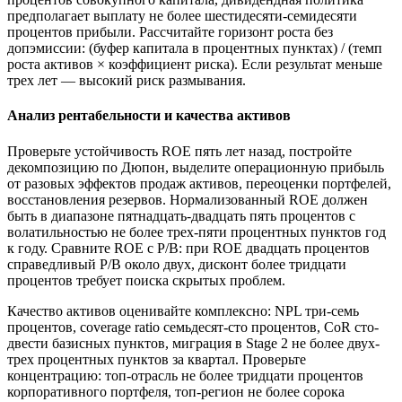
предполагает выплату не более шестидесяти-семидесяти
процентов прибыли. Рассчитайте горизонт роста без
допэмиссии: (буфер капитала в процентных пунктах) / (темп
роста активов × коэффициент риска). Если результат меньше
трех лет — высокий риск размывания.
Анализ рентабельности и качества активов
Проверьте устойчивость ROE пять лет назад, постройте
декомпозицию по Дюпон, выделите операционную прибыль
от разовых эффектов продаж активов, переоценки портфелей,
восстановления резервов. Нормализованный ROE должен
быть в диапазоне пятнадцать-двадцать пять процентов с
волатильностью не более трех-пяти процентных пунктов год
к году. Сравните ROE с P/B: при ROE двадцать процентов
справедливый P/B около двух, дисконт более тридцати
процентов требует поиска скрытых проблем.
Качество активов оценивайте комплексно: NPL три-семь
процентов, coverage ratio семьдесят-сто процентов, CoR сто-
двести базисных пунктов, миграция в Stage 2 не более двух-
трех процентных пунктов за квартал. Проверьте
концентрацию: топ-отрасль не более тридцати процентов
корпоративного портфеля, топ-регион не более сорока