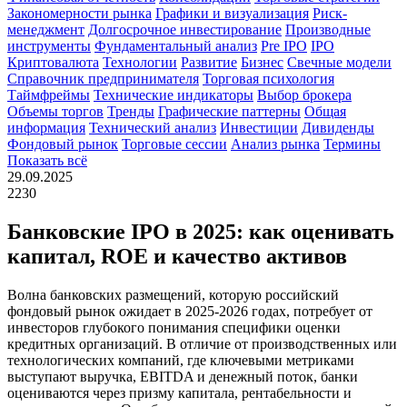
Закономерности рынка
Графики и визуализация
Риск-
менеджмент
Долгосрочное инвестирование
Производные
инструменты
Фундаментальный анализ
Pre IPO
IPO
Криптовалюта
Технологии
Развитие
Бизнес
Свечные модели
Справочник предпринимателя
Торговая психология
Таймфреймы
Технические индикаторы
Выбор брокера
Объемы торгов
Тренды
Графические паттерны
Общая
информация
Технический анализ
Инвестиции
Дивиденды
Фондовый рынок
Торговые сессии
Анализ рынка
Термины
Показать всё
29.09.2025
2230
Банковские IPO в 2025: как оценивать
капитал, ROE и качество активов
Волна банковских размещений, которую российский
фондовый рынок ожидает в 2025-2026 годах, потребует от
инвесторов глубокого понимания специфики оценки
кредитных организаций. В отличие от производственных или
технологических компаний, где ключевыми метриками
выступают выручка, EBITDA и денежный поток, банки
оцениваются через призму капитала, рентабельности и