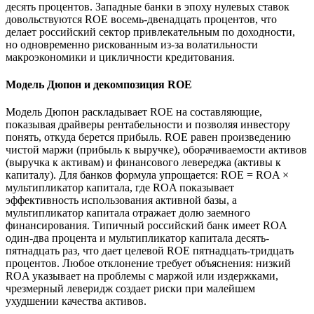
десять процентов. Западные банки в эпоху нулевых ставок
довольствуются ROE восемь-двенадцать процентов, что
делает российский сектор привлекательным по доходности,
но одновременно рискованным из-за волатильности
макроэкономики и цикличности кредитования.
Модель Дюпон и декомпозиция ROE
Модель Дюпон раскладывает ROE на составляющие,
показывая драйверы рентабельности и позволяя инвестору
понять, откуда берется прибыль. ROE равен произведению
чистой маржи (прибыль к выручке), оборачиваемости активов
(выручка к активам) и финансового левереджа (активы к
капиталу). Для банков формула упрощается: ROE = ROA ×
мультипликатор капитала, где ROA показывает
эффективность использования активной базы, а
мультипликатор капитала отражает долю заемного
финансирования. Типичный российский банк имеет ROA
один-два процента и мультипликатор капитала десять-
пятнадцать раз, что дает целевой ROE пятнадцать-тридцать
процентов. Любое отклонение требует объяснения: низкий
ROA указывает на проблемы с маржой или издержками,
чрезмерный леверидж создает риски при малейшем
ухудшении качества активов.