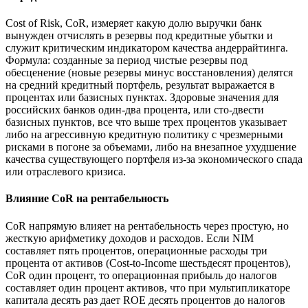
Cost of Risk, CoR, измеряет какую долю выручки банк
вынужден отчислять в резервы под кредитные убытки и
служит критическим индикатором качества андеррайтинга.
Формула: созданные за период чистые резервы под
обесценение (новые резервы минус восстановления) делятся
на средний кредитный портфель, результат выражается в
процентах или базисных пунктах. Здоровые значения для
российских банков один-два процента, или сто-двести
базисных пунктов, все что выше трех процентов указывает
либо на агрессивную кредитную политику с чрезмерными
рисками в погоне за объемами, либо на внезапное ухудшение
качества существующего портфеля из-за экономического спада
или отраслевого кризиса.
Влияние CoR на рентабельность
CoR напрямую влияет на рентабельность через простую, но
жесткую арифметику доходов и расходов. Если NIM
составляет пять процентов, операционные расходы три
процента от активов (Cost-to-Income шестьдесят процентов),
CoR один процент, то операционная прибыль до налогов
составляет один процент активов, что при мультипликаторе
капитала десять раз дает ROE десять процентов до налогов