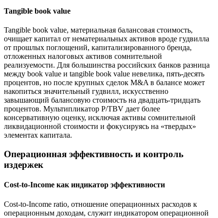
Tangible book value
Tangible book value, материальная балансовая стоимость,
очищает капитал от нематериальных активов вроде гудвилла
от прошлых поглощений, капитализированного бренда,
отложенных налоговых активов сомнительной
реализуемости. Для большинства российских банков разница
между book value и tangible book value невелика, пять-десять
процентов, но после крупных сделок M&A в балансе может
накопиться значительный гудвилл, искусственно
завышающий балансовую стоимость на двадцать-тридцать
процентов. Мультипликатор P/TBV дает более
консервативную оценку, исключая активы сомнительной
ликвидационной стоимости и фокусируясь на «твердых»
элементах капитала.
Операционная эффективность и контроль
издержек
Cost-to-Income как индикатор эффективности
Cost-to-Income ratio, отношение операционных расходов к
операционным доходам, служит индикатором операционной