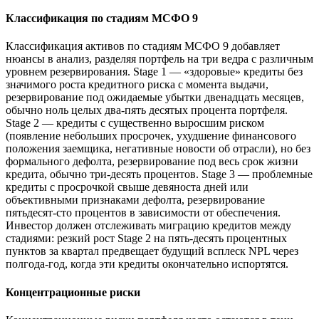
Классификация по стадиям МСФО 9
Классификация активов по стадиям МСФО 9 добавляет
нюансы в анализ, разделяя портфель на три ведра с различным
уровнем резервирования. Stage 1 — «здоровые» кредиты без
значимого роста кредитного риска с момента выдачи,
резервирование под ожидаемые убытки двенадцать месяцев,
обычно ноль целых два-пять десятых процента портфеля.
Stage 2 — кредиты с существенно выросшим риском
(появление небольших просрочек, ухудшение финансового
положения заемщика, негативные новости об отрасли), но без
формального дефолта, резервирование под весь срок жизни
кредита, обычно три-десять процентов. Stage 3 — проблемные
кредиты с просрочкой свыше девяноста дней или
объективными признаками дефолта, резервирование
пятьдесят-сто процентов в зависимости от обеспечения.
Инвестор должен отслеживать миграцию кредитов между
стадиями: резкий рост Stage 2 на пять-десять процентных
пунктов за квартал предвещает будущий всплеск NPL через
полгода-год, когда эти кредиты окончательно испортятся.
Концентрационные риски