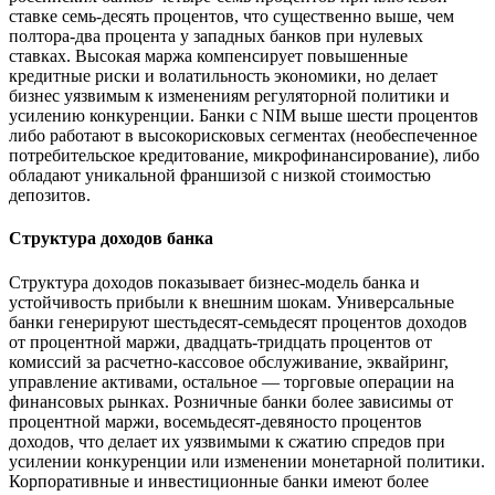
ставке семь-десять процентов, что существенно выше, чем
полтора-два процента у западных банков при нулевых
ставках. Высокая маржа компенсирует повышенные
кредитные риски и волатильность экономики, но делает
бизнес уязвимым к изменениям регуляторной политики и
усилению конкуренции. Банки с NIM выше шести процентов
либо работают в высокорисковых сегментах (необеспеченное
потребительское кредитование, микрофинансирование), либо
обладают уникальной франшизой с низкой стоимостью
депозитов.
Структура доходов банка
Структура доходов показывает бизнес-модель банка и
устойчивость прибыли к внешним шокам. Универсальные
банки генерируют шестьдесят-семьдесят процентов доходов
от процентной маржи, двадцать-тридцать процентов от
комиссий за расчетно-кассовое обслуживание, эквайринг,
управление активами, остальное — торговые операции на
финансовых рынках. Розничные банки более зависимы от
процентной маржи, восемьдесят-девяносто процентов
доходов, что делает их уязвимыми к сжатию спредов при
усилении конкуренции или изменении монетарной политики.
Корпоративные и инвестиционные банки имеют более