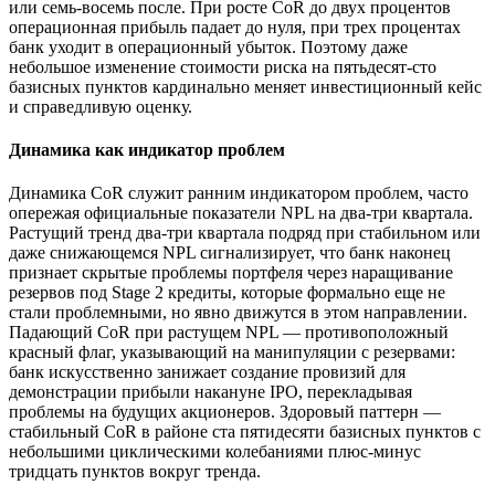
или семь-восемь после. При росте CoR до двух процентов
операционная прибыль падает до нуля, при трех процентах
банк уходит в операционный убыток. Поэтому даже
небольшое изменение стоимости риска на пятьдесят-сто
базисных пунктов кардинально меняет инвестиционный кейс
и справедливую оценку.
Динамика как индикатор проблем
Динамика CoR служит ранним индикатором проблем, часто
опережая официальные показатели NPL на два-три квартала.
Растущий тренд два-три квартала подряд при стабильном или
даже снижающемся NPL сигнализирует, что банк наконец
признает скрытые проблемы портфеля через наращивание
резервов под Stage 2 кредиты, которые формально еще не
стали проблемными, но явно движутся в этом направлении.
Падающий CoR при растущем NPL — противоположный
красный флаг, указывающий на манипуляции с резервами:
банк искусственно занижает создание провизий для
демонстрации прибыли накануне IPO, перекладывая
проблемы на будущих акционеров. Здоровый паттерн —
стабильный CoR в районе ста пятидесяти базисных пунктов с
небольшими циклическими колебаниями плюс-минус
тридцать пунктов вокруг тренда.