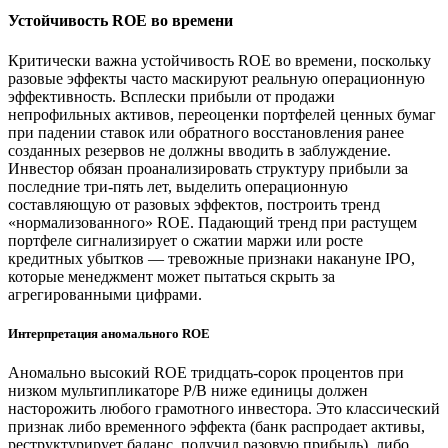
Устойчивость ROE во времени
Критически важна устойчивость ROE во времени, поскольку
разовые эффекты часто маскируют реальную операционную
эффективность. Всплески прибыли от продажи
непрофильных активов, переоценки портфелей ценных бумаг
при падении ставок или обратного восстановления ранее
созданных резервов не должны вводить в заблуждение.
Инвестор обязан проанализировать структуру прибыли за
последние три-пять лет, выделить операционную
составляющую от разовых эффектов, построить тренд
«нормализованного» ROE. Падающий тренд при растущем
портфеле сигнализирует о сжатии маржи или росте
кредитных убытков — тревожные признаки накануне IPO,
которые менеджмент может пытаться скрыть за
агрегированными цифрами.
Интерпретация аномального ROE
Аномально высокий ROE тридцать-сорок процентов при
низком мультипликаторе P/B ниже единицы должен
насторожить любого грамотного инвестора. Это классический
признак либо временного эффекта (банк распродает активы,
реструктурирует баланс, получил разовую прибыль), либо