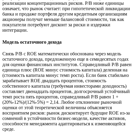
реализации концентрационных рисков. P/B ниже единицы
означает, что рынок считает: при гипотетической ликвидации
банка и продаже портфеля другим кредитным организациям
акционеры получат меньше балансовой стоимости, так как
покупатели потребуют дисконт за риски и издержки
интеграции.
Модель остаточного дохода
Связь P/B с ROE математически обоснована через модель
остаточного дохода, предложенную еще в семидесятых годах
для оценки финансовых институтов. Справедливый P/B равен
единица плюс (ROE минус стоимость капитала) деленная на
(стоимость капитала минус темп роста). Если банк стабильно
зарабатывает ROE двадцать процентов, стоимость
собственного капитала (требуемая инвесторами доходность)
составляет двенадцать процентов, долгосрочный устойчивый
темп роста пять процентов, справедливый P/B равен 1 +
(20%-12%)/(12%-5%) = 2,14. Любое отклонение рыночной
оценки от этой теоретической величины объясняется
восприятием рисков: рынок дисконтирует будущие ROE из-за
сомнений в устойчивости бизнес-модели, качестве активов,
способности менеджмента адаптироваться к изменяющейся
среде.