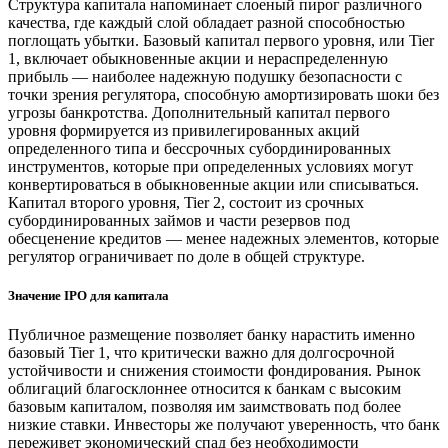
Структура капитала напоминает слоеный пирог различного
качества, где каждый слой обладает разной способностью
поглощать убытки. Базовый капитал первого уровня, или Tier
1, включает обыкновенные акции и нераспределенную
прибыль — наиболее надежную подушку безопасности с
точки зрения регулятора, способную амортизировать шоки без
угрозы банкротства. Дополнительный капитал первого
уровня формируется из привилегированных акций
определенного типа и бессрочных субординированных
инструментов, которые при определенных условиях могут
конвертироваться в обыкновенные акции или списываться.
Капитал второго уровня, Tier 2, состоит из срочных
субординированных займов и части резервов под
обесценение кредитов — менее надежных элементов, которые
регулятор ограничивает по доле в общей структуре.
Значение IPO для капитала
Публичное размещение позволяет банку нарастить именно
базовый Tier 1, что критически важно для долгосрочной
устойчивости и снижения стоимости фондирования. Рынок
облигаций благосклоннее относится к банкам с высоким
базовым капиталом, позволяя им заимствовать под более
низкие ставки. Инвесторы же получают уверенность, что банк
переживет экономический спад без необходимости