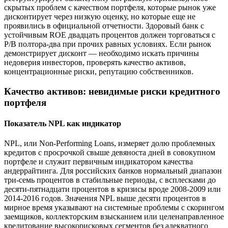
скрытых проблем с качеством портфеля, которые рынок уже
дисконтирует через низкую оценку, но которые еще не
проявились в официальной отчетности. Здоровый банк с
устойчивым ROE двадцать процентов должен торговаться с
P/B полтора-два при прочих равных условиях. Если рынок
демонстрирует дисконт — необходимо искать причины
недоверия инвесторов, проверять качество активов,
концентрационные риски, репутацию собственников.
Качество активов: невидимые риски кредитного
портфеля
Показатель NPL как индикатор
NPL, или Non-Performing Loans, измеряет долю проблемных
кредитов с просрочкой свыше девяноста дней в совокупном
портфеле и служит первичным индикатором качества
андеррайтинга. Для российских банков нормальный диапазон
три-семь процентов в стабильные периоды, с всплесками до
десяти-пятнадцати процентов в кризисы вроде 2008-2009 или
2014-2016 годов. Значения NPL выше десяти процентов в
мирное время указывают на системные проблемы с скорингом
заемщиков, коллекторским взысканием или целенаправленное
кредитование высокорисковых сегментов без адекватного