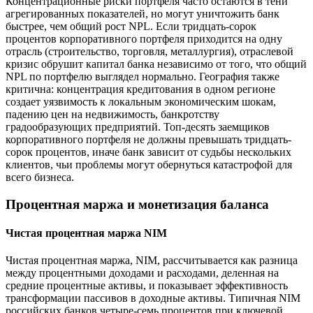
Концентрационные риски портфеля часто остаются в тени
агрегированных показателей, но могут уничтожить банк
быстрее, чем общий рост NPL. Если тридцать-сорок
процентов корпоративного портфеля приходится на одну
отрасль (строительство, торговля, металлургия), отраслевой
кризис обрушит капитал банка независимо от того, что общий
NPL по портфелю выглядел нормально. География также
критична: концентрация кредитования в одном регионе
создает уязвимость к локальным экономическим шокам,
падению цен на недвижимость, банкротству
градообразующих предприятий. Топ-десять заемщиков
корпоративного портфеля не должны превышать тридцать-
сорок процентов, иначе банк зависит от судьбы нескольких
клиентов, чьи проблемы могут обернуться катастрофой для
всего бизнеса.
Процентная маржа и монетизация баланса
Чистая процентная маржа NIM
Чистая процентная маржа, NIM, рассчитывается как разница
между процентными доходами и расходами, деленная на
средние процентные активы, и показывает эффективность
трансформации пассивов в доходные активы. Типичная NIM
российских банков четыре-семь процентов при ключевой