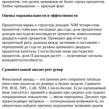
процентов, топ-десять заемщиков не более сорока процентов.
Любое превышение — красный флаг.
Оценка маржинальности и эффективности
Процентная маржа и структура доходов: NIM четыре-семь
процентов стабильна последние два года, доля процентных
доходов шестьдесят-восемьдесят процентов, комиссионные
двадцать-сорок процентов. Проверьте gap-отчет на
процентный риск: разница между активами и пассивами с
переоценкой до года не должна превышать двадцать
процентов капитала. Cost-to-Income ниже шестидесяти
процентов, доля IT-расходов растет — позитивные сигналы
конкурентоспособности.
Сравнительный анализ peer group
Финальный аккорд — построение peer comparison таблицы
пяти-семи аналогов по размеру и бизнес-модели. Сравните
P/B, ROE, NPL, CoR, NIM, Cost-to-Income. Если оцениваемый
банк торгуется с премией к медиане при средних или худших
операционных показателях — явная переоценка. Дисконт при
превосходящих метриках — потенциальная возможность, но
обязательно найдите причину недооценки: возможно рынок