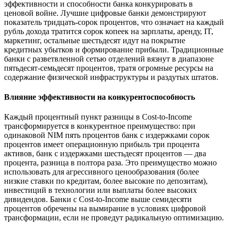
эффективности и способности банка конкурировать в
ценовой войне. Лучшие цифровые банки демонстрируют
показатель тридцать-сорок процентов, что означает на каждый
рубль дохода тратится сорок копеек на зарплаты, аренду, IT,
маркетинг, остальные шестьдесят идут на покрытие
кредитных убытков и формирование прибыли. Традиционные
банки с разветвленной сетью отделений вязнут в диапазоне
пятьдесят-семьдесят процентов, тратя огромные ресурсы на
содержание физической инфраструктуры и раздутых штатов.
Влияние эффективности на конкурентоспособность
Каждый процентный пункт разницы в Cost-to-Income
трансформируется в конкурентное преимущество: при
одинаковой NIM пять процентов банк с издержками сорок
процентов имеет операционную прибыль три процента
активов, банк с издержками шестьдесят процентов — два
процента, разница в полтора раза. Это преимущество можно
использовать для агрессивного ценообразования (более
низкие ставки по кредитам, более высокие по депозитам),
инвестиций в технологии или выплаты более высоких
дивидендов. Банки с Cost-to-Income выше семидесяти
процентов обречены на вымирание в условиях цифровой
трансформации, если не проведут радикальную оптимизацию.