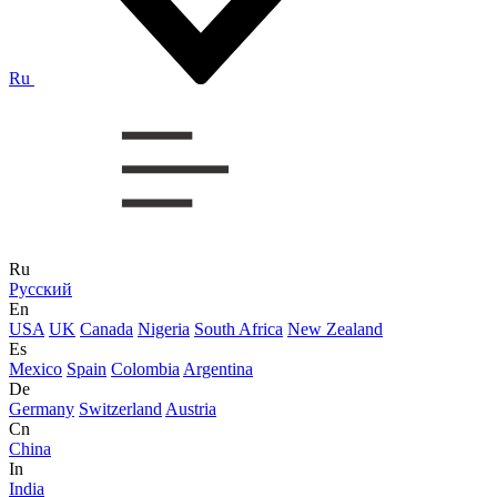
Ru
Ru
Русский
En
USA
UK
Canada
Nigeria
South Africa
New Zealand
Es
Mexico
Spain
Colombia
Argentina
De
Germany
Switzerland
Austria
Cn
China
In
India