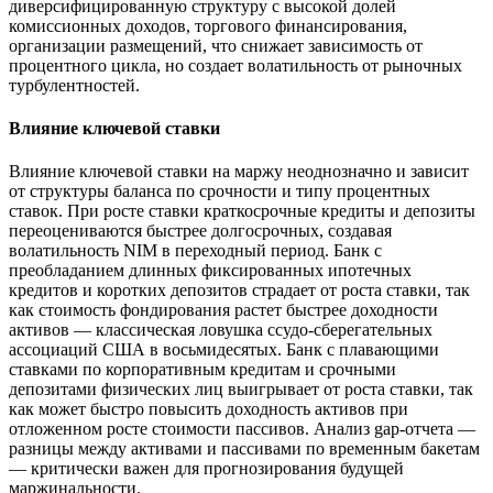
диверсифицированную структуру с высокой долей
комиссионных доходов, торгового финансирования,
организации размещений, что снижает зависимость от
процентного цикла, но создает волатильность от рыночных
турбулентностей.
Влияние ключевой ставки
Влияние ключевой ставки на маржу неоднозначно и зависит
от структуры баланса по срочности и типу процентных
ставок. При росте ставки краткосрочные кредиты и депозиты
переоцениваются быстрее долгосрочных, создавая
волатильность NIM в переходный период. Банк с
преобладанием длинных фиксированных ипотечных
кредитов и коротких депозитов страдает от роста ставки, так
как стоимость фондирования растет быстрее доходности
активов — классическая ловушка ссудо-сберегательных
ассоциаций США в восьмидесятых. Банк с плавающими
ставками по корпоративным кредитам и срочными
депозитами физических лиц выигрывает от роста ставки, так
как может быстро повысить доходность активов при
отложенном росте стоимости пассивов. Анализ gap-отчета —
разницы между активами и пассивами по временным бакетам
— критически важен для прогнозирования будущей
маржинальности.