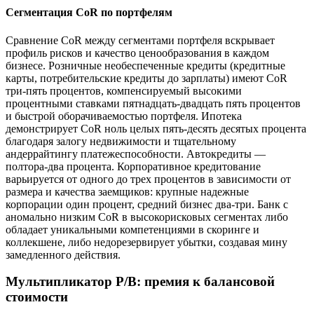
Сегментация CoR по портфелям
Сравнение CoR между сегментами портфеля вскрывает
профиль рисков и качество ценообразования в каждом
бизнесе. Розничные необеспеченные кредиты (кредитные
карты, потребительские кредиты до зарплаты) имеют CoR
три-пять процентов, компенсируемый высокими
процентными ставками пятнадцать-двадцать пять процентов
и быстрой оборачиваемостью портфеля. Ипотека
демонстрирует CoR ноль целых пять-десять десятых процента
благодаря залогу недвижимости и тщательному
андеррайтингу платежеспособности. Автокредиты —
полтора-два процента. Корпоративное кредитование
варьируется от одного до трех процентов в зависимости от
размера и качества заемщиков: крупные надежные
корпорации один процент, средний бизнес два-три. Банк с
аномально низким CoR в высокорисковых сегментах либо
обладает уникальными компетенциями в скоринге и
коллекшене, либо недорезервирует убытки, создавая мину
замедленного действия.
Мультипликатор P/B: премия к балансовой
стоимости