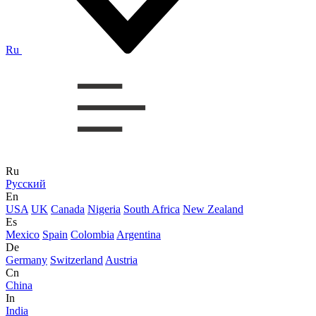
Ru
Ru
Русский
En
USA
UK
Canada
Nigeria
South Africa
New Zealand
Es
Mexico
Spain
Colombia
Argentina
De
Germany
Switzerland
Austria
Cn
China
In
India