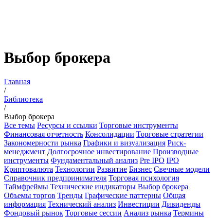
Выбор брокера
Главная
/
Библиотека
/
Выбор брокера
Все темы
Ресурсы и ссылки
Торговые инструменты
Финансовая отчетность
Консолидации
Торговые стратегии
Закономерности рынка
Графики и визуализация
Риск-
менеджмент
Долгосрочное инвестирование
Производные
инструменты
Фундаментальный анализ
Pre IPO
IPO
Криптовалюта
Технологии
Развитие
Бизнес
Свечные модели
Справочник предпринимателя
Торговая психология
Таймфреймы
Технические индикаторы
Выбор брокера
Объемы торгов
Тренды
Графические паттерны
Общая
информация
Технический анализ
Инвестиции
Дивиденды
Фондовый рынок
Торговые сессии
Анализ рынка
Термины