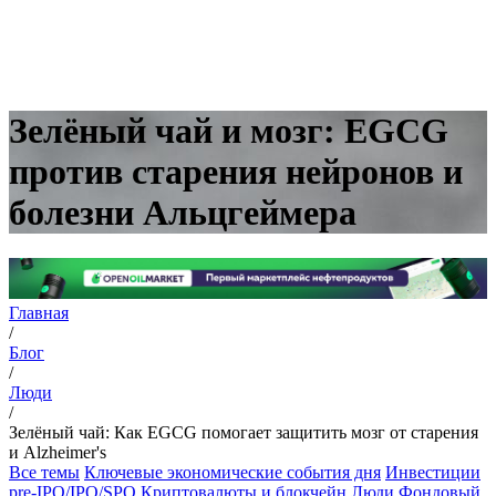
Зелёный чай и мозг: EGCG
против старения нейронов и
болезни Альцгеймера
Главная
/
Блог
/
Люди
/
Зелёный чай: Как EGCG помогает защитить мозг от старения
и Alzheimer's
Все темы
Ключевые экономические события дня
Инвестиции
pre-IPO/IPO/SPO
Криптовалюты и блокчейн
Люди
Фондовый