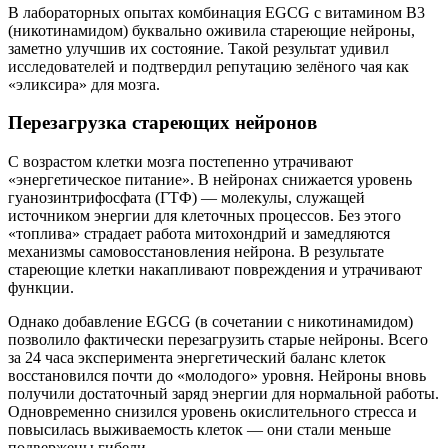
В лабораторных опытах комбинация EGCG с витамином B3
(никотинамидом) буквально оживила стареющие нейроны,
заметно улучшив их состояние. Такой результат удивил
исследователей и подтвердил репутацию зелёного чая как
«эликсира» для мозга.
Перезагрузка стареющих нейронов
С возрастом клетки мозга постепенно утрачивают
«энергетическое питание». В нейронах снижается уровень
гуанозинтрифосфата (ГТФ) — молекулы, служащей
источником энергии для клеточных процессов. Без этого
«топлива» страдает работа митохондрий и замедляются
механизмы самовосстановления нейрона. В результате
стареющие клетки накапливают повреждения и утрачивают
функции.
Однако добавление EGCG (в сочетании с никотинамидом)
позволило фактически перезагрузить старые нейроны. Всего
за 24 часа эксперимента энергетический баланс клеток
восстановился почти до «молодого» уровня. Нейроны вновь
получили достаточный заряд энергии для нормальной работы.
Одновременно снизился уровень окислительного стресса и
повысилась выживаемость клеток — они стали меньше
подвержены гибели.