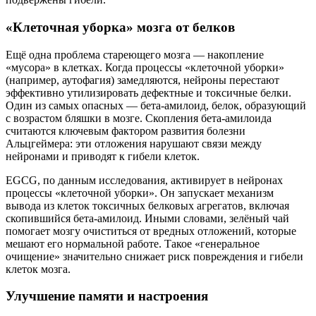
«Клеточная уборка» мозга от белков
Ещё одна проблема стареющего мозга — накопление
«мусора» в клетках. Когда процессы «клеточной уборки»
(например, аутофагия) замедляются, нейроны перестают
эффективно утилизировать дефектные и токсичные белки.
Один из самых опасных — бета-амилоид, белок, образующий
с возрастом бляшки в мозге. Скопления бета-амилоида
считаются ключевым фактором развития болезни
Альцгеймера: эти отложения нарушают связи между
нейронами и приводят к гибели клеток.
EGCG, по данным исследования, активирует в нейронах
процессы «клеточной уборки». Он запускает механизм
вывода из клеток токсичных белковых агрегатов, включая
скопившийся бета-амилоид. Иными словами, зелёный чай
помогает мозгу очиститься от вредных отложений, которые
мешают его нормальной работе. Такое «генеральное
очищение» значительно снижает риск повреждения и гибели
клеток мозга.
Улучшение памяти и настроения