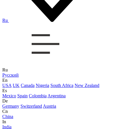
Ru
Ru
Русский
En
USA
UK
Canada
Nigeria
South Africa
New Zealand
Es
Mexico
Spain
Colombia
Argentina
De
Germany
Switzerland
Austria
Cn
China
In
India