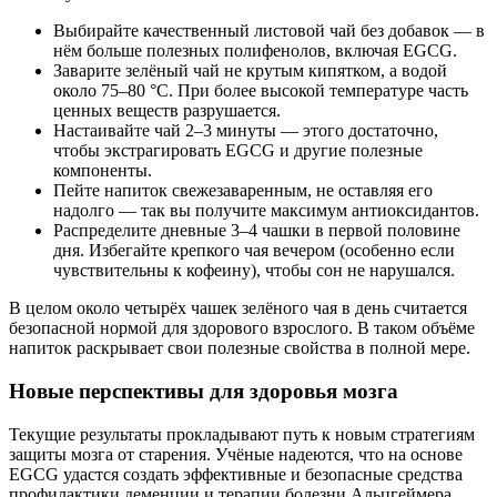
Выбирайте качественный листовой чай без добавок — в
нём больше полезных полифенолов, включая EGCG.
Заварите зелёный чай не крутым кипятком, а водой
около 75–80 °C. При более высокой температуре часть
ценных веществ разрушается.
Настаивайте чай 2–3 минуты — этого достаточно,
чтобы экстрагировать EGCG и другие полезные
компоненты.
Пейте напиток свежезаваренным, не оставляя его
надолго — так вы получите максимум антиоксидантов.
Распределите дневные 3–4 чашки в первой половине
дня. Избегайте крепкого чая вечером (особенно если
чувствительны к кофеину), чтобы сон не нарушался.
В целом около четырёх чашек зелёного чая в день считается
безопасной нормой для здорового взрослого. В таком объёме
напиток раскрывает свои полезные свойства в полной мере.
Новые перспективы для здоровья мозга
Текущие результаты прокладывают путь к новым стратегиям
защиты мозга от старения. Учёные надеются, что на основе
EGCG удастся создать эффективные и безопасные средства
профилактики деменции и терапии болезни Альцгеймера.