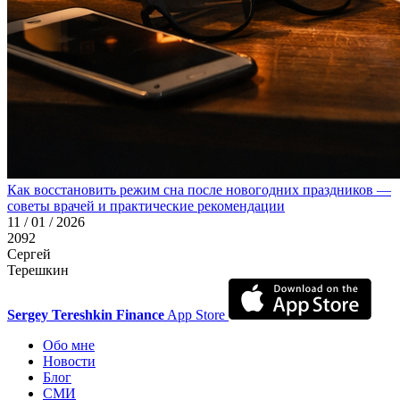
Как восстановить режим сна после новогодних праздников —
советы врачей и практические рекомендации
11 / 01 / 2026
2092
Сергей
Терешкин
Sergey Tereshkin Finance
App Store
Обо мне
Новости
Блог
СМИ