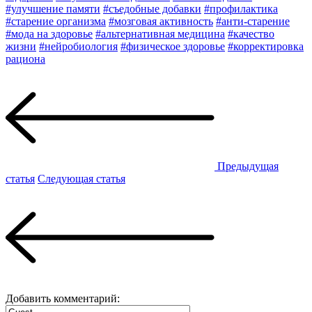
#улучшение памяти
#съедобные добавки
#профилактика
#старение организма
#мозговая активность
#анти-старение
#мода на здоровье
#альтернативная медицина
#качество
жизни
#нейробиология
#физическое здоровье
#корректировка
рациона
Предыдущая
статья
Следующая статья
Добавить комментарий: