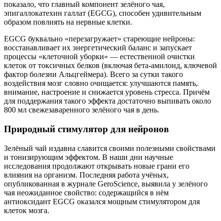
показало, что главный компонент зелёного чая,
эпигаллокатехин галлат (EGCG), способен удивительным
образом повлиять на нервные клетки.
EGCG буквально «перезагружает» стареющие нейроны:
восстанавливает их энергетический баланс и запускает
процессы «клеточной уборки» — естественной очистки
клеток от токсичных белков (включая бета-амилоид, ключевой
фактор болезни Альцгеймера). Всего за сутки такого
воздействия мозг словно очищается: улучшаются память,
внимание, настроение и снижается уровень стресса. Причём
для поддержания такого эффекта достаточно выпивать около
800 мл свежезаваренного зелёного чая в день.
Природный стимулятор для нейронов
Зелёный чай издавна славится своими полезными свойствами
и тонизирующим эффектом. В наши дни научные
исследования продолжают открывать новые грани его
влияния на организм. Последняя работа учёных,
опубликованная в журнале GeroScience, выявила у зелёного
чая неожиданное свойство: содержащийся в нём
антиоксидант EGCG оказался мощным стимулятором для
клеток мозга.