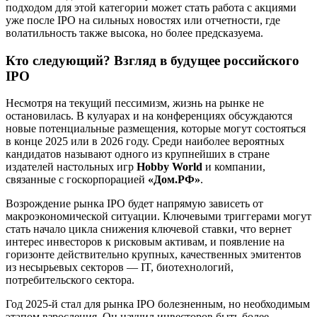
подходом для этой категории может стать работа с акциями
уже после IPO на сильных новостях или отчетности, где
волатильность также высока, но более предсказуема.
Кто следующий? Взгляд в будущее российского
IPO
Несмотря на текущий пессимизм, жизнь на рынке не
остановилась. В кулуарах и на конференциях обсуждаются
новые потенциальные размещения, которые могут состояться
в конце 2025 или в 2026 году. Среди наиболее вероятных
кандидатов называют одного из крупнейших в стране
издателей настольных игр
Hobby World
и компании,
связанные с госкорпорацией
«Дом.РФ»
.
Возрождение рынка IPO будет напрямую зависеть от
макроэкономической ситуации. Ключевыми триггерами могут
стать начало цикла снижения ключевой ставки, что вернет
интерес инвесторов к рисковым активам, и появление на
горизонте действительно крупных, качественных эмитентов
из несырьевых секторов — IT, биотехнологий,
потребительского сектора.
Год 2025-й стал для рынка IPO болезненным, но необходимым
этапом взросления. Он научил инвесторов быть более