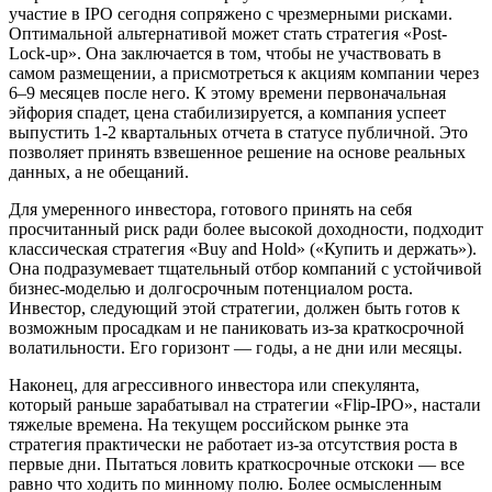
участие в IPO сегодня сопряжено с чрезмерными рисками.
Оптимальной альтернативой может стать стратегия «Post-
Lock-up». Она заключается в том, чтобы не участвовать в
самом размещении, а присмотреться к акциям компании через
6–9 месяцев после него. К этому времени первоначальная
эйфория спадет, цена стабилизируется, а компания успеет
выпустить 1-2 квартальных отчета в статусе публичной. Это
позволяет принять взвешенное решение на основе реальных
данных, а не обещаний.
Для умеренного инвестора, готового принять на себя
просчитанный риск ради более высокой доходности, подходит
классическая стратегия «Buy and Hold» («Купить и держать»).
Она подразумевает тщательный отбор компаний с устойчивой
бизнес-моделью и долгосрочным потенциалом роста.
Инвестор, следующий этой стратегии, должен быть готов к
возможным просадкам и не паниковать из-за краткосрочной
волатильности. Его горизонт — годы, а не дни или месяцы.
Наконец, для агрессивного инвестора или спекулянта,
который раньше зарабатывал на стратегии «Flip-IPO», настали
тяжелые времена. На текущем российском рынке эта
стратегия практически не работает из-за отсутствия роста в
первые дни. Пытаться ловить краткосрочные отскоки — все
равно что ходить по минному полю. Более осмысленным