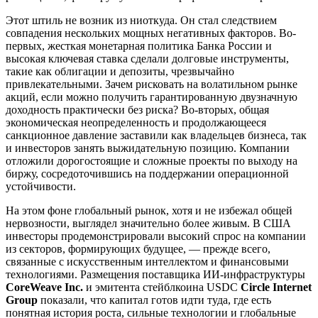
Этот штиль не возник из ниоткуда. Он стал следствием
совпадения нескольких мощных негативных факторов. Во-
первых, жесткая монетарная политика Банка России и
высокая ключевая ставка сделали долговые инструменты,
такие как облигации и депозиты, чрезвычайно
привлекательными. Зачем рисковать на волатильном рынке
акций, если можно получить гарантированную двузначную
доходность практически без риска? Во-вторых, общая
экономическая неопределенность и продолжающееся
санкционное давление заставили как владельцев бизнеса, так
и инвесторов занять выжидательную позицию. Компании
отложили дорогостоящие и сложные проекты по выходу на
биржу, сосредоточившись на поддержании операционной
устойчивости.
На этом фоне глобальный рынок, хотя и не избежал общей
нервозности, выглядел значительно более живым. В США
инвесторы продемонстрировали высокий спрос на компании
из секторов, формирующих будущее, — прежде всего,
связанные с искусственным интеллектом и финансовыми
технологиями. Размещения поставщика ИИ-инфраструктуры
CoreWeave Inc.
и эмитента стейблкоина USDC
Circle Internet
Group
показали, что капитал готов идти туда, где есть
понятная история роста, сильные технологии и глобальные