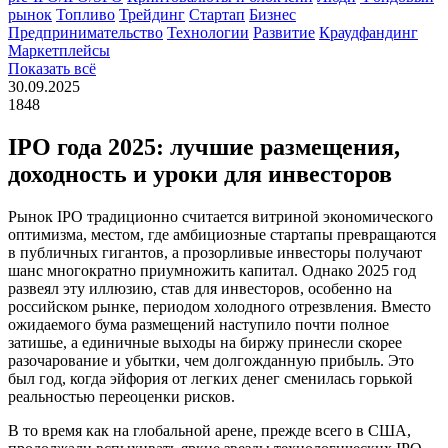
рынок
Топливо
Трейдинг
Стартап
Бизнес
Предпринимательство
Технологии
Развитие
Краудфандинг
Маркетплейсы
Показать всё
30.09.2025
1848
IPO года 2025: лучшие размещения,
доходность и уроки для инвесторов
Рынок IPO традиционно считается витриной экономического
оптимизма, местом, где амбициозные стартапы превращаются
в публичных гигантов, а прозорливые инвесторы получают
шанс многократно приумножить капитал. Однако 2025 год
развеял эту иллюзию, став для инвесторов, особенно на
российском рынке, периодом холодного отрезвления. Вместо
ожидаемого бума размещений наступило почти полное
затишье, а единичные выходы на биржу принесли скорее
разочарование и убытки, чем долгожданную прибыль. Это
был год, когда эйфория от легких денег сменилась горькой
реальностью переоценки рисков.
В то время как на глобальной арене, прежде всего в США,