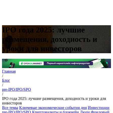
IPO года 2025: лучшие
размещения, доходность и
уроки для инвесторов
Главная
/
Блог
/
pre-IPO/IPO/SPO
/
IPO года 2025: лучшие размещения, доходность и уроки для
инвесторов
Все темы
Ключевые экономические события дня
Инвестиции
pre-IPO/IPO/SPO
Криптовалюты и блокчейн
Люди
Фондовый