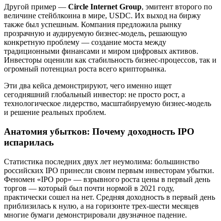
Другой пример —
Circle Internet Group
, эмитент второго по
величине стейблкоина в мире, USDC. Их выход на биржу
также был успешным. Компания предложила рынку
прозрачную и аудируемую бизнес-модель, решающую
конкретную проблему — создание моста между
традиционными финансами и миром цифровых активов.
Инвесторы оценили как стабильность бизнес-процессов, так и
огромный потенциал роста всего крипторынка.
Эти два кейса демонстрируют, чего именно ищет
сегодняшний глобальный инвестор: не просто рост, а
технологическое лидерство, масштабируемую бизнес-модель
и решение реальных проблем.
Анатомия убытков: Почему доходность IPO
испарилась
Статистика последних двух лет неумолима: большинство
российских IPO принесли своим первым инвесторам убытки.
Феномен «IPO pop» — взрывного роста цены в первый день
торгов — который был почти нормой в 2021 году,
практически сошел на нет. Средняя доходность в первый день
приблизилась к нулю, а на горизонте трех-шести месяцев
многие бумаги демонстрировали двузначное падение.