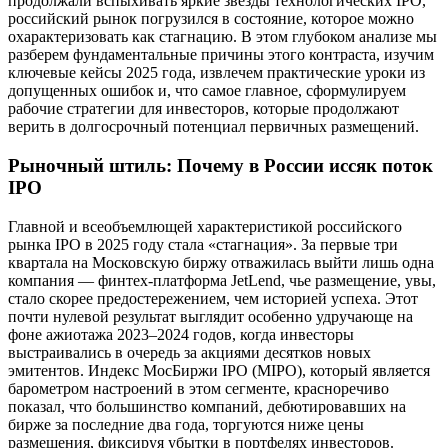
продолжали вспыхивать яркие звезды технологических IPO,
российский рынок погрузился в состояние, которое можно
охарактеризовать как стагнацию. В этом глубоком анализе мы
разберем фундаментальные причины этого контраста, изучим
ключевые кейсы 2025 года, извлечем практические уроки из
допущенных ошибок и, что самое главное, сформулируем
рабочие стратегии для инвесторов, которые продолжают
верить в долгосрочный потенциал первичных размещений.
Рыночный штиль: Почему в России иссяк поток
IPO
Главной и всеобъемлющей характеристикой российского
рынка IPO в 2025 году стала «стагнация». За первые три
квартала на Московскую биржу отважилась выйти лишь одна
компания — финтех-платформа JetLend, чье размещение, увы,
стало скорее предостережением, чем историей успеха. Этот
почти нулевой результат выглядит особенно удручающе на
фоне ажиотажа 2023–2024 годов, когда инвесторы
выстраивались в очередь за акциями десятков новых
эмитентов. Индекс МосБиржи IPO (MIPO), который является
барометром настроений в этом сегменте, красноречиво
показал, что большинство компаний, дебютировавших на
бирже за последние два года, торгуются ниже цены
размещения, фиксируя убытки в портфелях инвесторов.