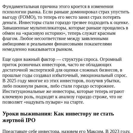
Фундаментальная причина этого кроется в изменении
психологии рынка. Если раньше доминировал страх упустить
выгоду (FOMO), то теперь его место занял страх потерять
деньги. Инвесторы стали гораздо трезвее подходить к оценке.
Завышенные мультипликаторы, которые раньше прощались в
обмен на «красивую историю», теперь служат красным
флагом. Любое несоответствие между заявленными
амбициями и реальными финансовыми показателями
немедленно наказывается рынком.
Еще один важный фактор — структура спроса. Огромный
приток розничных инвесторов, часто не обладающих
достаточной экспертизой для оценки сложных бизнесов, в
прошлые годы создавал избыточный, эмоциональный спрос.
В 2025 году многие из этих инвесторов, получив убытки,
либо покинули рынок, либо стали гораздо осторожнее.
Институциональные же инвесторы, которые теперь играют
ключевую роль, подходят к анализу гораздо строже, что не
позволяет «надувать пузыри» на старте.
Уроки выживания: Как инвестору не стать
жертвой IPO
Представьте себе инвестора, назовем его Максим. В 2023 году,