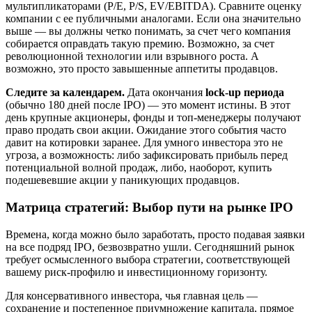
мультипликаторами (P/E, P/S, EV/EBITDA). Сравните оценку
компании с ее публичными аналогами. Если она значительно
выше — вы должны четко понимать, за счет чего компания
собирается оправдать такую премию. Возможно, за счет
революционной технологии или взрывного роста. А
возможно, это просто завышенные аппетиты продавцов.
Следите за календарем.
Дата окончания
lock-up периода
(обычно 180 дней после IPO) — это момент истины. В этот
день крупные акционеры, фонды и топ-менеджеры получают
право продать свои акции. Ожидание этого события часто
давит на котировки заранее. Для умного инвестора это не
угроза, а возможность: либо зафиксировать прибыль перед
потенциальной волной продаж, либо, наоборот, купить
подешевевшие акции у паникующих продавцов.
Матрица стратегий: Выбор пути на рынке IPO
Времена, когда можно было заработать, просто подавая заявки
на все подряд IPO, безвозвратно ушли. Сегодняшний рынок
требует осмысленного выбора стратегии, соответствующей
вашему риск-профилю и инвестиционному горизонту.
Для консервативного инвестора, чья главная цель —
сохранение и постепенное приумножение капитала, прямое