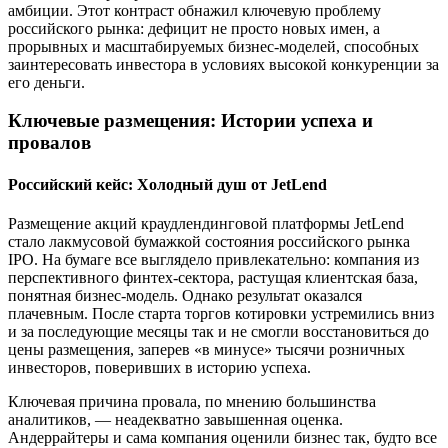
амбиции. Этот контраст обнажил ключевую проблему
российского рынка: дефицит не просто новых имен, а
прорывных и масштабируемых бизнес-моделей, способных
заинтересовать инвестора в условиях высокой конкуренции за
его деньги.
Ключевые размещения: Истории успеха и
провалов
Российский кейс: Холодный душ от JetLend
Размещение акций краудлендинговой платформы JetLend
стало лакмусовой бумажкой состояния российского рынка
IPO. На бумаге все выглядело привлекательно: компания из
перспективного финтех-сектора, растущая клиентская база,
понятная бизнес-модель. Однако результат оказался
плачевным. После старта торгов котировки устремились вниз
и за последующие месяцы так и не смогли восстановиться до
цены размещения, заперев «в минусе» тысячи розничных
инвесторов, поверивших в историю успеха.
Ключевая причина провала, по мнению большинства
аналитиков, — неадекватно завышенная оценка.
Андеррайтеры и сама компания оценили бизнес так, будто все