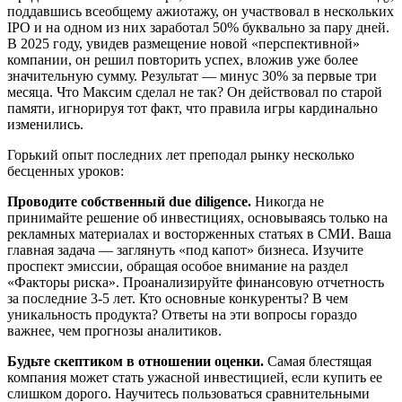
поддавшись всеобщему ажиотажу, он участвовал в нескольких
IPO и на одном из них заработал 50% буквально за пару дней.
В 2025 году, увидев размещение новой «перспективной»
компании, он решил повторить успех, вложив уже более
значительную сумму. Результат — минус 30% за первые три
месяца. Что Максим сделал не так? Он действовал по старой
памяти, игнорируя тот факт, что правила игры кардинально
изменились.
Горький опыт последних лет преподал рынку несколько
бесценных уроков:
Проводите собственный due diligence.
Никогда не
принимайте решение об инвестициях, основываясь только на
рекламных материалах и восторженных статьях в СМИ. Ваша
главная задача — заглянуть «под капот» бизнеса. Изучите
проспект эмиссии, обращая особое внимание на раздел
«Факторы риска». Проанализируйте финансовую отчетность
за последние 3-5 лет. Кто основные конкуренты? В чем
уникальность продукта? Ответы на эти вопросы гораздо
важнее, чем прогнозы аналитиков.
Будьте скептиком в отношении оценки.
Самая блестящая
компания может стать ужасной инвестицией, если купить ее
слишком дорого. Научитесь пользоваться сравнительными