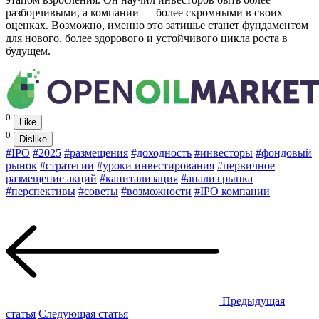
разборчивыми, а компании — более скромными в своих
оценках. Возможно, именно это затишье станет фундаментом
для нового, более здорового и устойчивого цикла роста в
будущем.
0
Like
0
Dislike
#IPO
#2025
#размещения
#доходность
#инвесторы
#фондовый
рынок
#стратегии
#уроки инвестирования
#первичное
размещение акций
#капитализация
#анализ рынка
#перспективы
#советы
#возможноcти
#IPO компании
Предыдущая
статья
Следующая статья