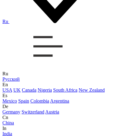
Ru
Ru
Русский
En
USA
UK
Canada
Nigeria
South Africa
New Zealand
Es
Mexico
Spain
Colombia
Argentina
De
Germany
Switzerland
Austria
Cn
China
In
India