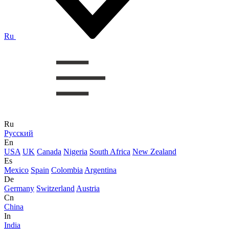
Ru
Ru
Русский
En
USA
UK
Canada
Nigeria
South Africa
New Zealand
Es
Mexico
Spain
Colombia
Argentina
De
Germany
Switzerland
Austria
Cn
China
In
India