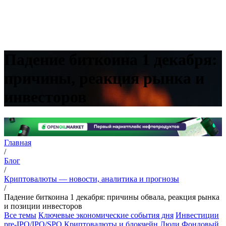
Падение биткоина 1 декабря:
причины, реакция рынка и
инвесторов
Главная
/
Блог
/
Криптовалюты — новости, аналитика и прогнозы
/
Падение биткоина 1 декабря: причины обвала, реакция рынка
и позиции инвесторов
Все темы
Ключевые экономические события дня
Инвестиции
pre-IPO/IPO/SPO
Криптовалюты и блокчейн
Люди
Фондовый