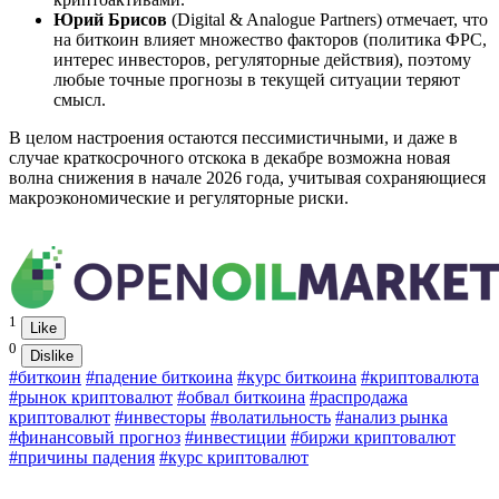
Юрий Брисов
(Digital & Analogue Partners) отмечает, что
на биткоин влияет множество факторов (политика ФРС,
интерес инвесторов, регуляторные действия), поэтому
любые точные прогнозы в текущей ситуации теряют
смысл.
В целом настроения остаются пессимистичными, и даже в
случае краткосрочного отскока в декабре возможна новая
волна снижения в начале 2026 года, учитывая сохраняющиеся
макроэкономические и регуляторные риски.
1
Like
0
Dislike
#биткоин
#падение биткоина
#курс биткоина
#криптовалюта
#рынок криптовалют
#обвал биткоина
#распродажа
криптовалют
#инвесторы
#волатильность
#анализ рынка
#финансовый прогноз
#инвестиции
#биржи криптовалют
#причины падения
#курс криптовалют