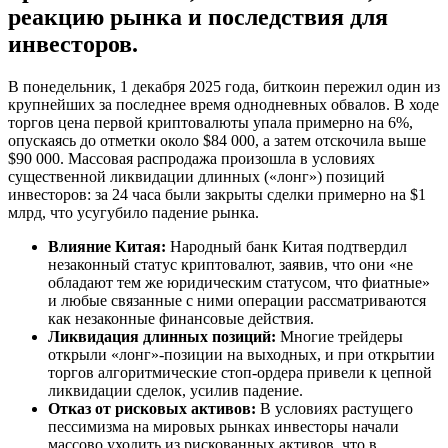
реакцию рынка и последствия для
инвесторов.
В понедельник, 1 декабря 2025 года, биткоин пережил один из
крупнейших за последнее время однодневных обвалов. В ходе
торгов цена первой криптовалюты упала примерно на 6%,
опускаясь до отметки около $84 000, а затем отскочила выше
$90 000. Массовая распродажа произошла в условиях
существенной ликвидации длинных («лонг») позиций
инвесторов: за 24 часа были закрыты сделки примерно на $1
млрд, что усугубило падение рынка.
Влияние Китая:
Народный банк Китая подтвердил
незаконный статус криптовалют, заявив, что они «не
обладают тем же юридическим статусом, что фиатные»
и любые связанные с ними операции рассматриваются
как незаконные финансовые действия.
Ликвидация длинных позиций:
Многие трейдеры
открыли «лонг»-позиции на выходных, и при открытии
торгов алгоритмические стоп-ордера привели к цепной
ликвидации сделок, усилив падение.
Отказ от рисковых активов:
В условиях растущего
пессимизма на мировых рынках инвесторы начали
массово уходить из рискованных активов, что в