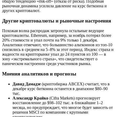
общую тенденцию «risk-off» (отказа от риска). Подобная
рыночная динамика усилила давление на курс биткоина и
других криптовалют.
Другие криптовалюты и рыночные настроения
Похожая волна распродаж затронула остальные ведущие
криптовалюты. Ethereum, например, за ноябрь потерял более
20% стоимости и упал почти на 9% только 1 декабря.
Аналитики отмечают, что большинство альткоинов из топ-10
снизились в среднем на 5–8% за этот период. Индекс страха и
жадности на крипторынке упал до 24 пунктов из 100 — в
зону «экстремального страха», что свидетельствует о
паническом настроении среди участников рынка.
Мнения аналитиков и прогнозы
Давид Дамадзе
(криптобиржа ABCEX) считает, что в
декабре курс биткоина останется в диапазоне $80–90
тыс.
Александр Крайко
(Cifra Markets) прогнозирует
восстановление до $98–102 тыс. в ближайшие 1–2
месяца, но предупреждает, что многое будет зависеть от
решения MSCI по компаниям с крупными
криптоактивами.