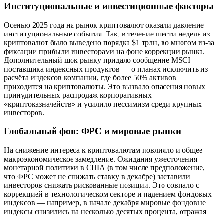
Институциональные и инвестиционные факторы
Осенью 2025 года на рынок криптовалют оказали давление
институциональные события. Так, в течение шести недель из
криптовалют было выведено порядка $1 трлн, во многом из-за
фиксации прибыли инвесторами на фоне коррекции рынка.
Дополнительный шок рынку придало сообщение MSCI —
поставщика индексных продуктов — о планах исключить из
расчёта индексов компании, где более 50% активов
приходится на криптовалюты. Это вызвало опасения новых
принудительных распродаж корпоративных
«криптоказначейств» и усилило пессимизм среди крупных
инвесторов.
Глобальный фон: ФРС и мировые рынки
На снижение интереса к криптовалютам повлияло и общее
макроэкономическое замедление. Ожидания ужесточения
монетарной политики в США (в том числе предположение,
что ФРС может не снижать ставку в декабре) заставили
инвесторов снижать рискованные позиции. Это совпало с
коррекцией в технологическом секторе и падением фондовых
индексов — например, в начале декабря мировые фондовые
индексы снизились на несколько десятых процента, отражая