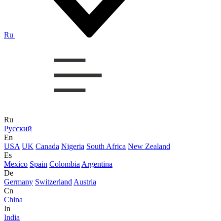
Ru
Ru
Русский
En
USA
UK
Canada
Nigeria
South Africa
New Zealand
Es
Mexico
Spain
Colombia
Argentina
De
Germany
Switzerland
Austria
Cn
China
In
India