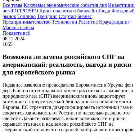
Все темы
Ключевые экономические события дня
Инвестиции
pre-IPO/IPO/SPO
Криптовалюты и блокчейн
Люди
Фондовый
рынок
Топливо
Трейдинг
Стартап
Бизнес
Предпринимательство
Технологии
Развитие
Краудфандинг
Маркетплейсы
Показать всё
08.11.2024
1065
Возможна ли замена российского СПГ на
американский: реальность, выгода и риски
для европейского рынка
Недавнее заявление председателя Еврокомиссии Урсулы фон
дер Ляйен о потенциальной замене российского сжиженного
природного газа (СПГ) американским вновь акцентирует
внимание на энергетической безопасности и независимости
Европы. ЕС стремится диверсифицировать источники газа и
сократить зависимость от России, но насколько реально это
сделать? Давайте разберемся, какие возможности и риски
скрывает эта идея и как замена российского СПГ на
американский повлияет на европейский рынок и инвесторов.