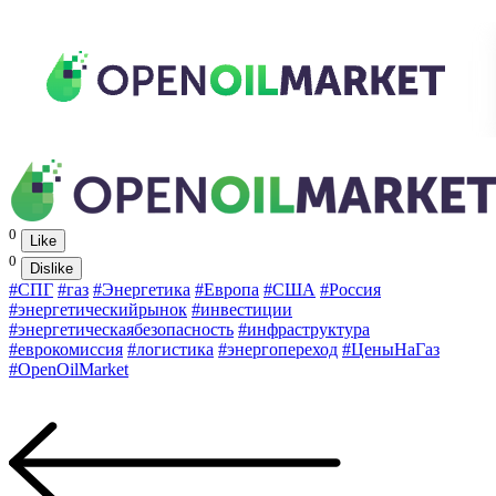
0
Like
0
Dislike
#СПГ
#газ
#Энергетика
#Европа
#США
#Россия
#энергетическийрынок
#инвестиции
#энергетическаябезопасность
#инфраструктура
#еврокомиссия
#логистика
#энергопереход
#ЦеныНаГаз
#OpenOilMarket