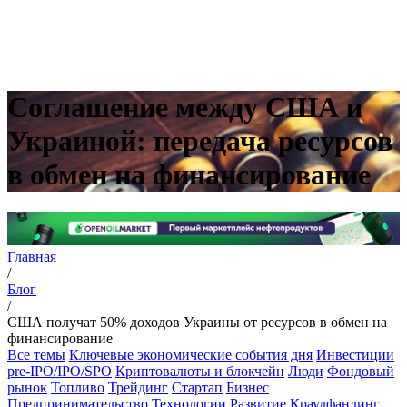
Соглашение между США и
Украиной: передача ресурсов
в обмен на финансирование
Главная
/
Блог
/
США получат 50% доходов Украины от ресурсов в обмен на
финансирование
Все темы
Ключевые экономические события дня
Инвестиции
pre-IPO/IPO/SPO
Криптовалюты и блокчейн
Люди
Фондовый
рынок
Топливо
Трейдинг
Стартап
Бизнес
Предпринимательство
Технологии
Развитие
Краудфандинг