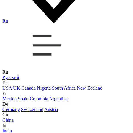
Ru
Ru
Русский
En
USA
UK
Canada
Nigeria
South Africa
New Zealand
Es
Mexico
Spain
Colombia
Argentina
De
Germany
Switzerland
Austria
Cn
China
In
India