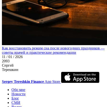
Как восстановить режим сна после новогодних праздников —
советы врачей и практические рекомендации
11 / 01 / 2026
2093
Сергей
Терешкин
Sergey Tereshkin Finance
App Store
Обо мне
Новости
Блог
СМИ
Видео