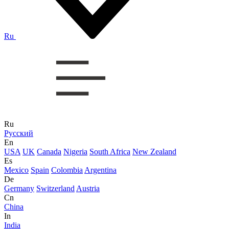
Ru
Ru
Русский
En
USA
UK
Canada
Nigeria
South Africa
New Zealand
Es
Mexico
Spain
Colombia
Argentina
De
Germany
Switzerland
Austria
Cn
China
In
India