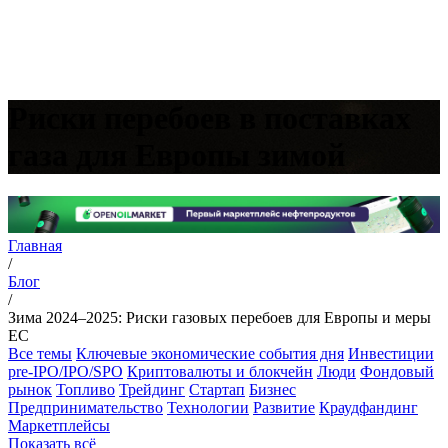
Риски перебоев в поставках
газа для Европы зимой
Главная
/
Блог
/
Зима 2024–2025: Риски газовых перебоев для Европы и меры
ЕС
Все темы
Ключевые экономические события дня
Инвестиции
pre-IPO/IPO/SPO
Криптовалюты и блокчейн
Люди
Фондовый
рынок
Топливо
Трейдинг
Стартап
Бизнес
Предпринимательство
Технологии
Развитие
Краудфандинг
Маркетплейсы
Показать всё