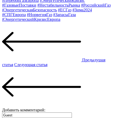
#ПеребоиГазЕвропа
#ЭнергетическийКризис
#ГазовыеПоставки
#НестабильностьРынка
#РоссийскийГаз
#ЭнергетическаяБезопасность
#ЕСГаз
#Зима2024
#СПГЕвропа
#НорвегияГаз
#ЗапасыГаза
#ЭнергетическийКризисЕвропа
Предыдущая
статья
Следующая статья
Добавить комментарий: