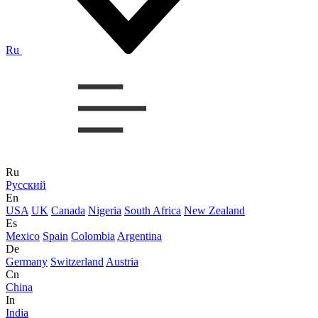
Ru
Ru
Русский
En
USA
UK
Canada
Nigeria
South Africa
New Zealand
Es
Mexico
Spain
Colombia
Argentina
De
Germany
Switzerland
Austria
Cn
China
In
India