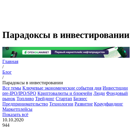
Парадоксы в инвестировании
Главная
/
Блог
/
Парадоксы в инвестировании
Все темы
Ключевые экономические события дня
Инвестиции
pre-IPO/IPO/SPO
Криптовалюты и блокчейн
Люди
Фондовый
рынок
Топливо
Трейдинг
Стартап
Бизнес
Предпринимательство
Технологии
Развитие
Краудфандинг
Маркетплейсы
Показать всё
10.10.2020
944