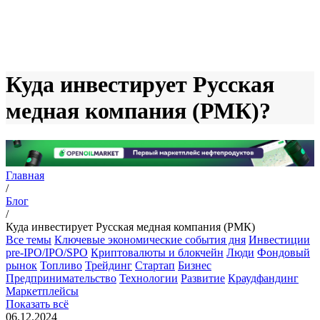
Куда инвестирует Русская
медная компания (РМК)?
Главная
/
Блог
/
Куда инвестирует Русская медная компания (РМК)
Все темы
Ключевые экономические события дня
Инвестиции
pre-IPO/IPO/SPO
Криптовалюты и блокчейн
Люди
Фондовый
рынок
Топливо
Трейдинг
Стартап
Бизнес
Предпринимательство
Технологии
Развитие
Краудфандинг
Маркетплейсы
Показать всё
06.12.2024