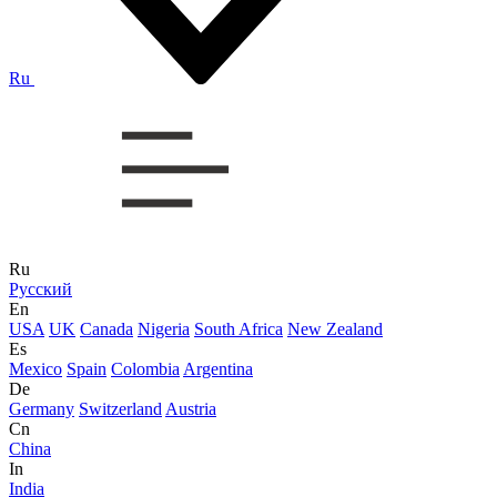
Ru
Ru
Русский
En
USA
UK
Canada
Nigeria
South Africa
New Zealand
Es
Mexico
Spain
Colombia
Argentina
De
Germany
Switzerland
Austria
Cn
China
In
India