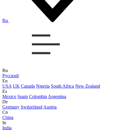
Ru
Ru
Русский
En
USA
UK
Canada
Nigeria
South Africa
New Zealand
Es
Mexico
Spain
Colombia
Argentina
De
Germany
Switzerland
Austria
Cn
China
In
India