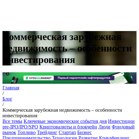
Коммерческая зарубежная
недвижимость – особенности
инвестирования
Главная
/
Блог
/
Коммерческая зарубежная недвижимость – особенности
инвестирования
Все темы
Ключевые экономические события дня
Инвестиции
pre-IPO/IPO/SPO
Криптовалюты и блокчейн
Люди
Фондовый
рынок
Топливо
Трейдинг
Стартап
Бизнес
Предпринимательство
Технологии
Развитие
Краудфандинг