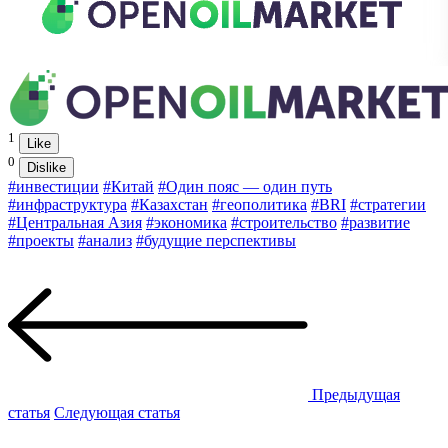
1
Like
0
Dislike
#инвестиции
#Китай
#Один пояс — один путь
#инфраструктура
#Казахстан
#геополитика
#BRI
#стратегии
#Центральная Азия
#экономика
#строительство
#развитие
#проекты
#анализ
#будущие перспективы
Предыдущая
статья
Следующая статья