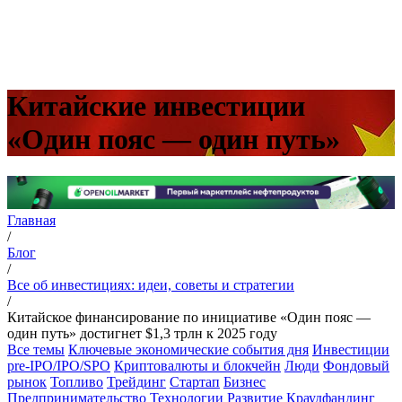
Китайские инвестиции
«Один пояс — один путь»
Главная
/
Блог
/
Все об инвестициях: идеи, советы и стратегии
/
Китайское финансирование по инициативе «Один пояс —
один путь» достигнет $1,3 трлн к 2025 году
Все темы
Ключевые экономические события дня
Инвестиции
pre-IPO/IPO/SPO
Криптовалюты и блокчейн
Люди
Фондовый
рынок
Топливо
Трейдинг
Стартап
Бизнес
Предпринимательство
Технологии
Развитие
Краудфандинг