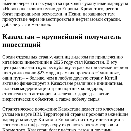
именно через эти государства проходят сухопутные маршруты
«Нового шелкового пути» до Европы. Кроме того, регион
богат природными ресурсами, и Пекин наращивает там
присутствие через инвестпроекты в нефтегазовой отрасли,
добыче угля и металлов.
Казахстан – крупнейший получатель
инвестиций
Среди отдельных стран-участниц лидером по привлечению
китайских инвестиций в 2025 году стал Казахстан. В эту
центральноазиатскую республику за рассматриваемый период
поступило около $23 млрд в рамках проектов «Один пояс,
один путь» – больше, чем в любую другую страну. Китай
активно финансирует в Казахстане различные инициативы,
включая модернизацию транспортных коридоров,
строительство автодорог и железных дорог, развитие
энергетических объектов, а также добычу сырья.
Стратегическое положение Казахстана делает его ключевым
узлом на карте BRI. Территорией страны проходят важнейшие
маршруты между Китаем и Европой, поэтому инвестиции в
логистику и инфраструктуру окупаются ростом торговли.
Кроме того, Казахстан богат нефтью, газом и другими