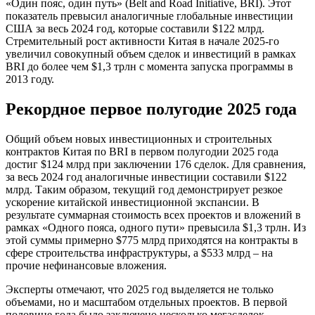
«Один пояс, один путь» (Belt and Road Initiative, BRI). Этот
показатель превысил аналогичные глобальные инвестиции
США за весь 2024 год, которые составили $122 млрд.
Стремительный рост активности Китая в начале 2025-го
увеличил совокупный объем сделок и инвестиций в рамках
BRI до более чем $1,3 трлн с момента запуска программы в
2013 году.
Рекордное первое полугодие 2025 года
Общий объем новых инвестиционных и строительных
контрактов Китая по BRI в первом полугодии 2025 года
достиг $124 млрд при заключении 176 сделок. Для сравнения,
за весь 2024 год аналогичные инвестиции составили $122
млрд. Таким образом, текущий год демонстрирует резкое
ускорение китайской инвестиционной экспансии. В
результате суммарная стоимость всех проектов и вложений в
рамках «Одного пояса, одного пути» превысила $1,3 трлн. Из
этой суммы примерно $775 млрд приходятся на контракты в
сфере строительства инфраструктуры, а $533 млрд – на
прочие нефинансовые вложения.
Эксперты отмечают, что 2025 год выделяется не только
объемами, но и масштабом отдельных проектов. В первой
половине года было заключено несколько мегасделок