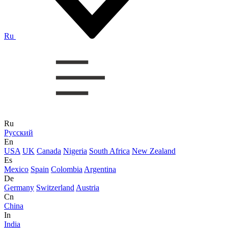
Ru
Ru
Русский
En
USA
UK
Canada
Nigeria
South Africa
New Zealand
Es
Mexico
Spain
Colombia
Argentina
De
Germany
Switzerland
Austria
Cn
China
In
India