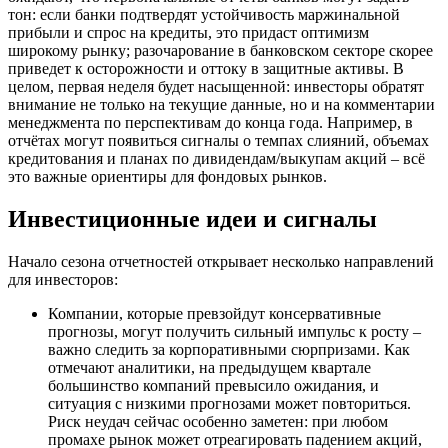
тон: если банки подтвердят устойчивость маржинальной
прибыли и спрос на кредиты, это придаст оптимизм
широкому рынку; разочарование в банковском секторе скорее
приведет к осторожности и оттоку в защитные активы. В
целом, первая неделя будет насыщенной: инвесторы обратят
внимание не только на текущие данные, но и на комментарии
менеджмента по перспективам до конца года. Например, в
отчётах могут появиться сигналы о темпах слияний, объемах
кредитования и планах по дивидендам/выкупам акций – всё
это важные ориентиры для фондовых рынков.
Инвестиционные идеи и сигналы
Начало сезона отчетностей открывает несколько направлений
для инвесторов:
Компании, которые превзойдут консервативные
прогнозы, могут получить сильный импульс к росту –
важно следить за корпоративными сюрпризами. Как
отмечают аналитики, на предыдущем квартале
большинство компаний превысило ожидания, и
ситуация с низкими прогнозами может повториться.
Риск неудач сейчас особенно заметен: при любом
промахе рынок может отреагировать падением акций,