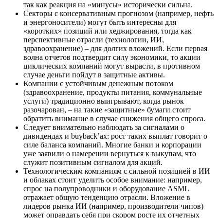
так как реакция на «минусы» исторически сильна.
Секторы с консервативным прогнозом (например, нефть
и энергоносители) могут быть интересны для
«коротких» позиций или хеджирования, тогда как
перспективные отрасли (технологии, ИИ,
здравоохранение) – для долгих вложений. Если первая
волна отчетов подтвердит силу экономики, то акции
циклических компаний могут вырасти, в противном
случае деньги пойдут в защитные активы.
Компании с устойчивым денежным потоком
(здравоохранение, продукты питания, коммунальные
услуги) традиционно выигрывают, когда рынок
разочарован, – на такие «защитные» бумаги стоит
обратить внимание в случае снижения общего спроса.
Следует внимательно наблюдать за сигналами о
дивидендах и buyback’ах: рост таких выплат говорит о
силе баланса компаний. Многие банки и корпорации
уже заявили о намерении вернуться к выкупам, что
служит позитивным сигналом для акций.
Технологическим компаниям с сильной позицией в ИИ
и облаках стоит уделить особое внимание: например,
спрос на полупроводники и оборудование ASML
отражает общую тенденцию отрасли. Вложение в
лидеров рынка ИИ (например, производители чипов)
может оправдать себя при скором росте их отчетных