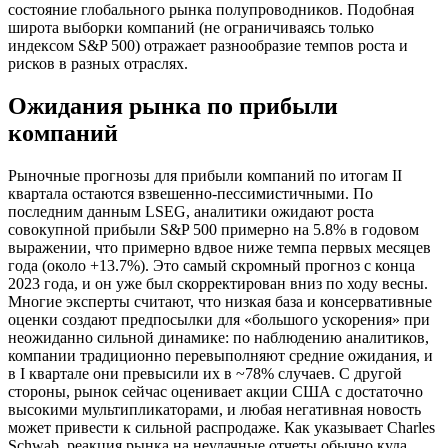
состояние глобального рынка полупроводников. Подобная
широта выборки компаний (не ограничиваясь только
индексом S&P 500) отражает разнообразие темпов роста и
рисков в разных отраслях.
Ожидания рынка по прибыли
компаний
Рыночные прогнозы для прибыли компаний по итогам II
квартала остаются взвешенно-пессимистичными. По
последним данным LSEG, аналитики ожидают роста
совокупной прибыли S&P 500 примерно на 5.8% в годовом
выражении, что примерно вдвое ниже темпа первых месяцев
года (около +13.7%). Это самый скромный прогноз с конца
2023 года, и он уже был скорректирован вниз по ходу весны.
Многие эксперты считают, что низкая база и консервативные
оценки создают предпосылки для «большого ускорения» при
неожиданно сильной динамике: по наблюдению аналитиков,
компании традиционно перевыполняют средние ожидания, и
в I квартале они превысили их в ~78% случаев. С другой
стороны, рынок сейчас оценивает акции США с достаточно
высокими мультипликаторами, и любая негативная новость
может привести к сильной распродаже. Как указывает Charles
Schwab, реакция рынка на неудачные отчеты обычно куда