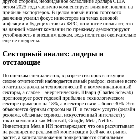
другой стороны, неожиданное ослабление доллара США
летом 2025 года частично компенсирует влияние пошлин на
прибыль экспортёров. В целом новый виток торгового
давления усилил фокус инвесторов на темах ценовой
инфляции и будущих ставках ФРС, но многие полагают, что
на данный момент компании по-прежнему демонстрируют
устойчивость к внешним шокам, ведь политики окончательно
еще не внедрены.
Секторный анализ: лидеры и
отстающие
По оценкам специалистов, в разрезе секторов в текущем
сезоне отчетностей наблюдается явный разброс: сильнее всего
отчитаться должны технологический и коммуникационный
секторы, а слабее – энергетический. Шварц (Charles Schwab)
прогнозирует рост годовой прибыли в технологическом
секторе примерно на 18%, а в секторе связи – более 30%. Это
объясняется бурным спросом на IT- и телеком-услуги (онлайн-
реклама, облачные сервисы, искусственный интеллект) у
таких компаний как Microsoft, Google, Meta, Netflix.
Инвестиции Meta в ИИ подтверждают, что она рассчитывает
на расширение рекламной монетизации (сейчас их рынок
растет, а капиталовложения подкрепляются стабильным