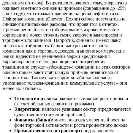
денежным потоком). В противоположность тому, энергетика
ожидает заметного снижения прибыли (сокращение до -25%
год к году), что отражает давление на цены нефти и газа.
Нефтяные компании (Chevron, Exxon) сейчас поступательно
снижают капитальные расходы, что проявится в отчетах.
Промышленный сектор (оборудование, аэрокосмические
корпорации) может столкнуться с укороченным спросом и
тарифными пошлинами. Напротив, финансы имеют шанс
показать устойчивость: банки выигрывают от роста
комиссионных и торговых доходов, а многие коммерческие
банки надеются на увеличение маржи кредитования.
Здравоохранение и товары широкого потребления
традиционно служат «убежищем»: компании из этих секторов
обычно показывают стабильную прибыль независимо от
геополитики. Также в категории «стабильных» часто
упоминают телеком-компании и коммунальные услуги – они
менее волатильны.
Технологии и связь:
ожидается сильный рост прибыли
(за счет облачных сервисов и рекламы).
Энергетика:
наиболее уязвимый сектор (предполагается
существенное снижение прибыли).
Финансы (банки):
могут показать умеренный рост на
фоне торговой активности и роста процентного дохода.
Промышленность и транспорт:
под давлением