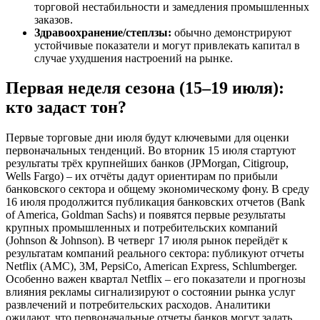
торговой нестабильности и замедления промышленных
заказов.
Здравоохранение/степлзы:
обычно демонстрируют
устойчивые показатели и могут привлекать капитал в
случае ухудшения настроений на рынке.
Первая неделя сезона (15–19 июля):
кто задаст тон?
Первые торговые дни июля будут ключевыми для оценки
первоначальных тенденций. Во вторник 15 июля стартуют
результаты трёх крупнейших банков (JPMorgan, Citigroup,
Wells Fargo) – их отчёты дадут ориентирам по прибыли
банковского сектора и общему экономическому фону. В среду
16 июля продолжится публикация банковских отчетов (Bank
of America, Goldman Sachs) и появятся первые результаты
крупных промышленных и потребительских компаний
(Johnson & Johnson). В четверг 17 июля рынок перейдёт к
результатам компаний реального сектора: публикуют отчеты
Netflix (AMC), 3M, PepsiCo, American Express, Schlumberger.
Особенно важен квартал Netflix – его показатели и прогнозы
влияния рекламы сигнализируют о состоянии рынка услуг
развлечений и потребительских расходов. Аналитики
ожидают, что первоначальные отчеты банков могут задать