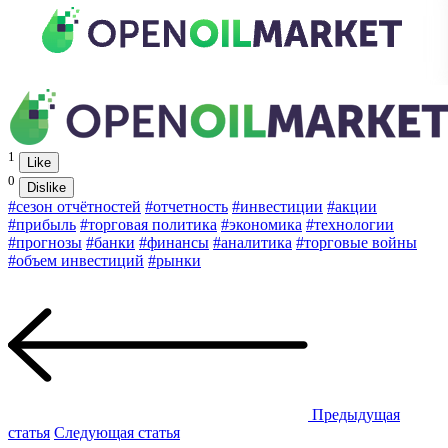
1
Like
0
Dislike
#сезон отчётностей
#отчетность
#инвестиции
#акции
#прибыль
#торговая политика
#экономика
#технологии
#прогнозы
#банки
#финансы
#аналитика
#торговые войны
#объем инвестиций
#рынки
Предыдущая
статья
Следующая статья