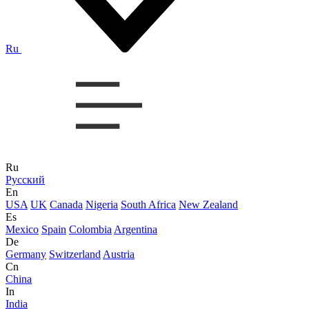
Ru
Ru
Русский
En
USA
UK
Canada
Nigeria
South Africa
New Zealand
Es
Mexico
Spain
Colombia
Argentina
De
Germany
Switzerland
Austria
Cn
China
In
India