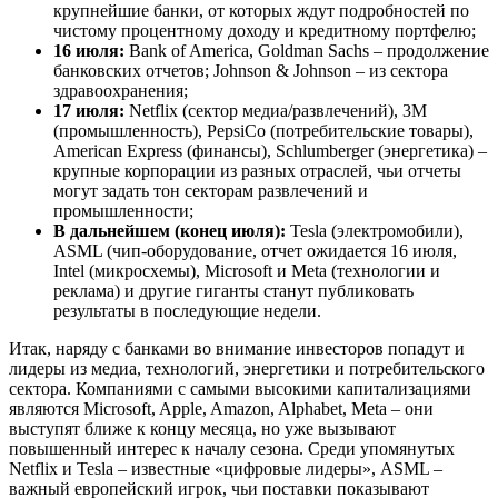
крупнейшие банки, от которых ждут подробностей по
чистому процентному доходу и кредитному портфелю;
16 июля:
Bank of America, Goldman Sachs – продолжение
банковских отчетов; Johnson & Johnson – из сектора
здравоохранения;
17 июля:
Netflix (сектор медиа/развлечений), 3M
(промышленность), PepsiCo (потребительские товары),
American Express (финансы), Schlumberger (энергетика) –
крупные корпорации из разных отраслей, чьи отчеты
могут задать тон секторам развлечений и
промышленности;
В дальнейшем (конец июля):
Tesla (электромобили),
ASML (чип-оборудование, отчет ожидается 16 июля,
Intel (микросхемы), Microsoft и Meta (технологии и
реклама) и другие гиганты станут публиковать
результаты в последующие недели.
Итак, наряду с банками во внимание инвесторов попадут и
лидеры из медиа, технологий, энергетики и потребительского
сектора. Компаниями с самыми высокими капитализациями
являются Microsoft, Apple, Amazon, Alphabet, Meta – они
выступят ближе к концу месяца, но уже вызывают
повышенный интерес к началу сезона. Среди упомянутых
Netflix и Tesla – известные «цифровые лидеры», ASML –
важный европейский игрок, чьи поставки показывают