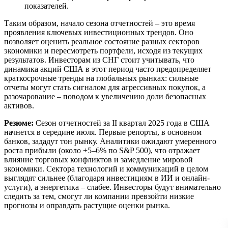
показателей.
Таким образом, начало сезона отчетностей – это время
проявления ключевых инвестиционных трендов. Оно
позволяет оценить реальное состояние разных секторов
экономики и пересмотреть портфели, исходя из текущих
результатов. Инвесторам из СНГ стоит учитывать, что
динамика акций США в этот период часто предопределяет
краткосрочные тренды на глобальных рынках: сильные
отчеты могут стать сигналом для агрессивных покупок, а
разочарование – поводом к увеличению доли безопасных
активов.
Резюме:
Сезон отчетностей за II квартал 2025 года в США
начнется в середине июля. Первые репорты, в основном
банков, зададут тон рынку. Аналитики ожидают умеренного
роста прибыли (около +5–6% по S&P 500), что отражает
влияние торговых конфликтов и замедление мировой
экономики. Сектора технологий и коммуникаций в целом
выглядят сильнее (благодаря инвестициям в ИИ и онлайн-
услуги), а энергетика – слабее. Инвесторы будут внимательно
следить за тем, смогут ли компании превзойти низкие
прогнозы и оправдать растущие оценки рынка.