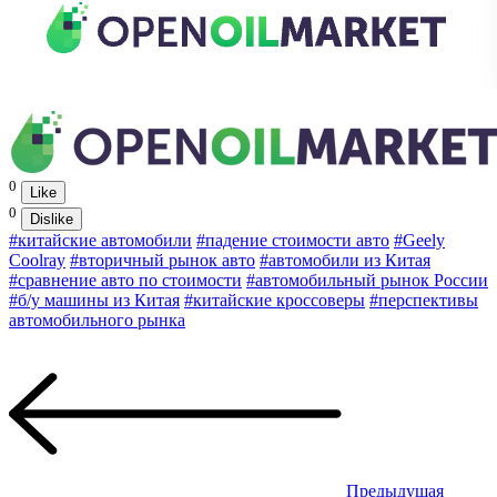
0
Like
0
Dislike
#китайские автомобили
#падение стоимости авто
#Geely
Coolray
#вторичный рынок авто
#автомобили из Китая
#сравнение авто по стоимости
#автомобильный рынок России
#б/у машины из Китая
#китайские кроссоверы
#перспективы
автомобильного рынка
Предыдущая