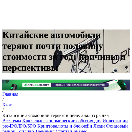
Китайские автомобили
теряют почти половину
стоимости за год: причины и
перспективы
Главная
/
Блог
/
Китайские автомобили теряют в цене: анализ рынка
Все темы
Ключевые экономические события дня
Инвестиции
pre-IPO/IPO/SPO
Криптовалюты и блокчейн
Люди
Фондовый
рынок
Топливо
Трейдинг
Стартап
Бизнес