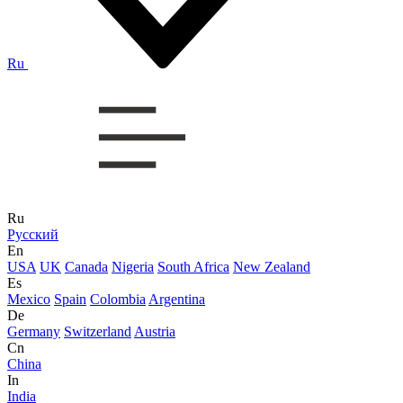
Ru
Ru
Русский
En
USA
UK
Canada
Nigeria
South Africa
New Zealand
Es
Mexico
Spain
Colombia
Argentina
De
Germany
Switzerland
Austria
Cn
China
In
India