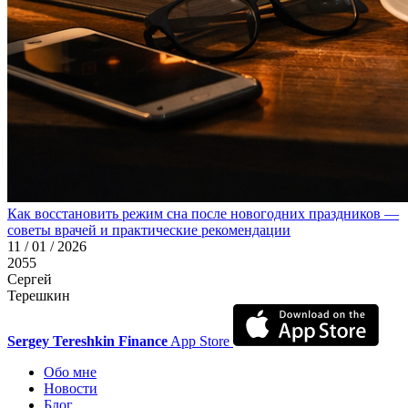
Как восстановить режим сна после новогодних праздников —
советы врачей и практические рекомендации
11 / 01 / 2026
2055
Сергей
Терешкин
Sergey Tereshkin Finance
App Store
Обо мне
Новости
Блог