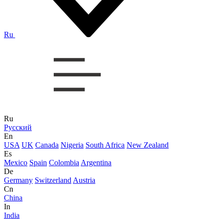
Ru
Ru
Русский
En
USA
UK
Canada
Nigeria
South Africa
New Zealand
Es
Mexico
Spain
Colombia
Argentina
De
Germany
Switzerland
Austria
Cn
China
In
India