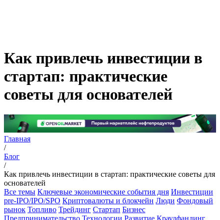
Как привлечь инвестиции в
стартап: практические
советы для основателей
Главная
/
Блог
/
Как привлечь инвестиции в стартап: практические советы для
основателей
Все темы
Ключевые экономические события дня
Инвестиции
pre-IPO/IPO/SPO
Криптовалюты и блокчейн
Люди
Фондовый
рынок
Топливо
Трейдинг
Стартап
Бизнес
Предпринимательство
Технологии
Развитие
Краудфандинг