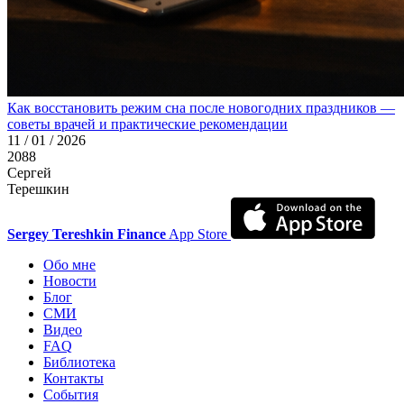
Как восстановить режим сна после новогодних праздников —
советы врачей и практические рекомендации
11 / 01 / 2026
2088
Сергей
Терешкин
Sergey Tereshkin Finance
App Store
Обо мне
Новости
Блог
СМИ
Видео
FAQ
Библиотека
Контакты
События