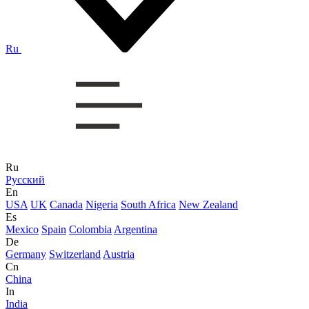
Ru
Ru
Русский
En
USA
UK
Canada
Nigeria
South Africa
New Zealand
Es
Mexico
Spain
Colombia
Argentina
De
Germany
Switzerland
Austria
Cn
China
In
India