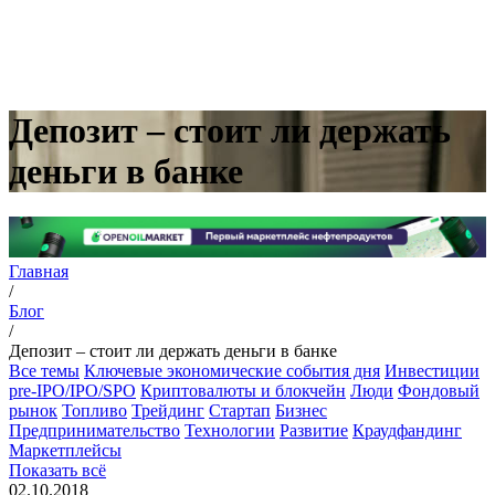
Депозит – стоит ли держать
деньги в банке
Главная
/
Блог
/
Депозит – стоит ли держать деньги в банке
Все темы
Ключевые экономические события дня
Инвестиции
pre-IPO/IPO/SPO
Криптовалюты и блокчейн
Люди
Фондовый
рынок
Топливо
Трейдинг
Стартап
Бизнес
Предпринимательство
Технологии
Развитие
Краудфандинг
Маркетплейсы
Показать всё
02.10.2018