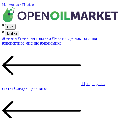
Источник: Прайм
0
Like
0
Dislike
#бензин
#цены на топливо
#Россия
#рынок топлива
#экспертное мнение
#экономика
Предыдущая
статья
Следующая статья