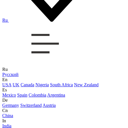
Ru
Ru
Русский
En
USA
UK
Canada
Nigeria
South Africa
New Zealand
Es
Mexico
Spain
Colombia
Argentina
De
Germany
Switzerland
Austria
Cn
China
In
India