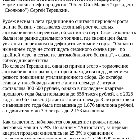
маркетплейса нефтепродуктов "Опен Ойл Маркет" (резидент
"Сколково") Сергей Терешкин.
Рубеж весны и лета традиционно считался периодом роста
цен на бензин - сказывался сезонный рост легковых
автомобильных перевозок, объяснил эксперт. Своя сезонность
была и на рынке дизельного топлива, где скачки цен были
увязаны с переходом на дефицитные зимние сорта. "Однако в
нынешнем году не стоит ждать сезонного скачка цен - по
крайней мере, в сегменте автомобильного бензина", - сказал
собеседник агентства.
По словам Терешкина, одна из причин этого - торможение
автомобильного рынка, который находится под давлением
резкого повышения утилизационного сбора. До октября
ставка утильсбора для авто с двигателем до 2 литров
составляла 300 600 рублей, однако в последнем квартале
прошлого года была повышена до 556 тысяч рублей, а с 2025
года - до 667 тысяч. Для авто с двигателем до 3 литров ставка
с нынешнего года была повышена до 1,876 миллиона рублей,
а с двигателем до 3,5 литра - до 2,153 миллиона.
Как следствие, наблюдается сокращение продаж новых
легковых машин в РФ. По данным "Автостата", за первый
квартал продажи снизились на 25,3% в сравнении с
аналогичным периодом прошлого года (до 246 900 машин).