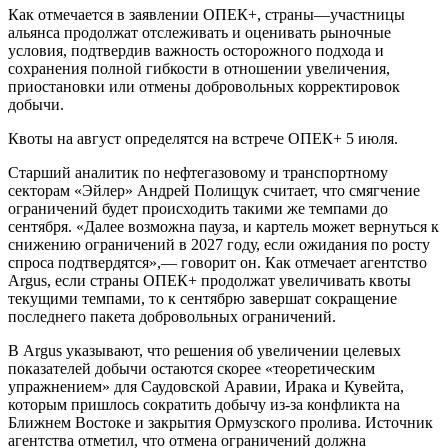
Как отмечается в заявлении ОПЕК+, страны—участницы
альянса продолжат отслеживать и оценивать рыночные
условия, подтвердив важность осторожного подхода и
сохранения полной гибкости в отношении увеличения,
приостановки или отмены добровольных корректировок
добычи.
Квоты на август определятся на встрече ОПЕК+ 5 июля.
Старший аналитик по нефтегазовому и транспортному
секторам «Эйлер» Андрей Полищук считает, что смягчение
ограничений будет происходить такими же темпами до
сентября. «Далее возможна пауза, и картель может вернуться к
снижению ограничений в 2027 году, если ожидания по росту
спроса подтвердятся»,— говорит он. Как отмечает агентство
Argus, если страны ОПЕК+ продолжат увеличивать квоты
текущими темпами, то к сентябрю завершат сокращение
последнего пакета добровольных ограничений.
В Argus указывают, что решения об увеличении целевых
показателей добычи остаются скорее «теоретическим
упражнением» для Саудовской Аравии, Ирака и Кувейта,
которым пришлось сократить добычу из-за конфликта на
Ближнем Востоке и закрытия Ормузского пролива. Источник
агентства отметил, что отмена ограничений должна