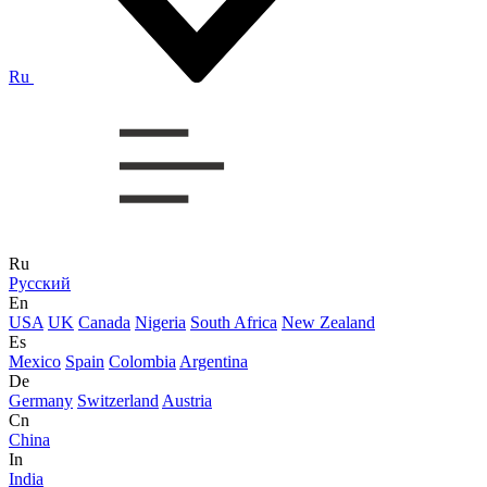
Ru
Ru
Русский
En
USA
UK
Canada
Nigeria
South Africa
New Zealand
Es
Mexico
Spain
Colombia
Argentina
De
Germany
Switzerland
Austria
Cn
China
In
India