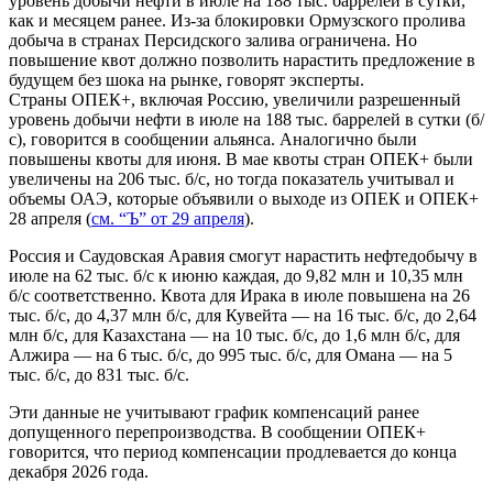
уровень добычи нефти в июле на 188 тыс. баррелей в сутки,
как и месяцем ранее. Из-за блокировки Ормузского пролива
добыча в странах Персидского залива ограничена. Но
повышение квот должно позволить нарастить предложение в
будущем без шока на рынке, говорят эксперты.
Страны ОПЕК+, включая Россию, увеличили разрешенный
уровень добычи нефти в июле на 188 тыс. баррелей в сутки (б/
с), говорится в сообщении альянса. Аналогично были
повышены квоты для июня. В мае квоты стран ОПЕК+ были
увеличены на 206 тыс. б/с, но тогда показатель учитывал и
объемы ОАЭ, которые объявили о выходе из ОПЕК и ОПЕК+
28 апреля (
см. “Ъ” от 29 апреля
).
Россия и Саудовская Аравия смогут нарастить нефтедобычу в
июле на 62 тыс. б/c к июню каждая, до 9,82 млн и 10,35 млн
б/c соответственно. Квота для Ирака в июле повышена на 26
тыс. б/c, до 4,37 млн б/c, для Кувейта — на 16 тыс. б/c, до 2,64
млн б/c, для Казахстана — на 10 тыс. б/c, до 1,6 млн б/c, для
Алжира — на 6 тыс. б/c, до 995 тыс. б/c, для Омана — на 5
тыс. б/c, до 831 тыс. б/c.
Эти данные не учитывают график компенсаций ранее
допущенного перепроизводства. В сообщении ОПЕК+
говорится, что период компенсации продлевается до конца
декабря 2026 года.