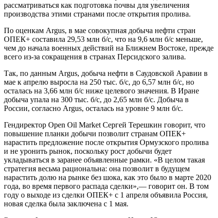
рассматриваться как подготовка почвы для увеличения
производства этими странами после открытия пролива.
По оценкам Argus, в мае совокупная добыча нефти стран
ОПЕК+ составила 29,53 млн б/c, что на 9,6 млн б/c меньше,
чем до начала военных действий на Ближнем Востоке, прежде
всего из-за сокращения в странах Персидского залива.
Так, по данным Argus, добыча нефти в Саудовской Аравии в
мае к апрелю выросла на 250 тыс. б/c, до 6,57 млн б/c, но
осталась на 3,66 млн б/c ниже целевого значения. В Иране
добыча упала на 300 тыс. б/c, до 2,65 млн б/c. Добыча в
России, согласно Argus, осталась на уровне 9 млн б/c.
Гендиректор Open Oil Market Сергей Терешкин говорит, что
повышение планки добычи позволит странам ОПЕК+
нарастить предложение после открытия Ормузского пролива
и не уронить рынок, поскольку рост добычи будет
укладываться в заранее объявленные рамки. «В целом такая
стратегия весьма рациональна: она позволит в будущем
нарастить долю на рынке без шока, как это было в марте 2020
года, во время первого распада сделки»,— говорит он. В том
году о выходе из сделки ОПЕК+ с 1 апреля объявила Россия,
новая сделка была заключена с 1 мая.