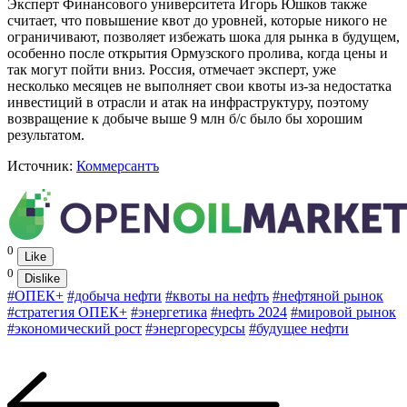
Эксперт Финансового университета Игорь Юшков также
считает, что повышение квот до уровней, которые никого не
ограничивают, позволяет избежать шока для рынка в будущем,
особенно после открытия Ормузского пролива, когда цены и
так могут пойти вниз. Россия, отмечает эксперт, уже
несколько месяцев не выполняет свои квоты из-за недостатка
инвестиций в отрасли и атак на инфраструктуру, поэтому
возвращение к добыче выше 9 млн б/c было бы хорошим
результатом.
Источник:
Коммерсантъ
0
Like
0
Dislike
#ОПЕК+
#добыча нефти
#квоты на нефть
#нефтяной рынок
#стратегия ОПЕК+
#энергетика
#нефть 2024
#мировой рынок
#экономический рост
#энергоресурсы
#будущее нефти