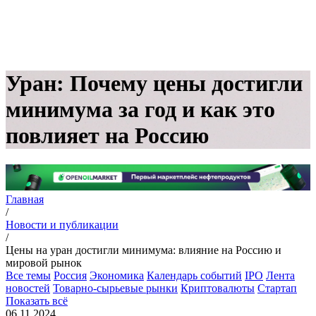
Уран: Почему цены достигли
минимума за год и как это
повлияет на Россию
Главная
/
Новости и публикации
/
Цены на уран достигли минимума: влияние на Россию и
мировой рынок
Все темы
Россия
Экономика
Календарь событий
IPO
Лента
новостей
Товарно-сырьевые рынки
Криптовалюты
Стартап
Показать всё
06.11.2024