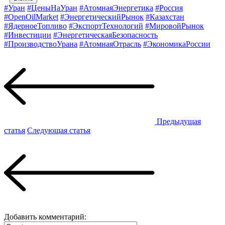
#Уран
#ЦеныНаУран
#АтомнаяЭнергетика
#Россия
#OpenOilMarket
#ЭнергетическийРынок
#Казахстан
#ЯдерноеТопливо
#ЭкспортТехнологий
#МировойРынок
#Инвестиции
#ЭнергетическаяБезопасность
#ПроизводствоУрана
#АтомнаяОтрасль
#ЭкономикаРоссии
Предыдущая
статья
Следующая статья
Добавить комментарий: