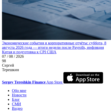
Экономические события и корпоративные отчёты: суббота, 8
августа 2026 года — итоги недели после Payrolls, инфляция
Китая и подготовка к CPI США
07 / 08 / 2026
98
Сергей
Терешкин
Sergey Tereshkin Finance
App Store
Обо мне
Новости
Блог
СМИ
Видео