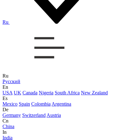
Ru
Ru
Русский
En
USA
UK
Canada
Nigeria
South Africa
New Zealand
Es
Mexico
Spain
Colombia
Argentina
De
Germany
Switzerland
Austria
Cn
China
In
India