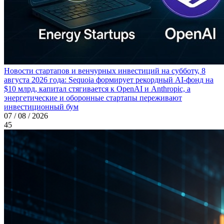
Новости стартапов и венчурных инвестиций на субботу, 8
августа 2026 года: Sequoia формирует рекордный AI-фонд на
$10 млрд, капитал стягивается к OpenAI и Anthropic, а
энергетические и оборонные стартапы переживают
инвестиционный бум
07 / 08 / 2026
45