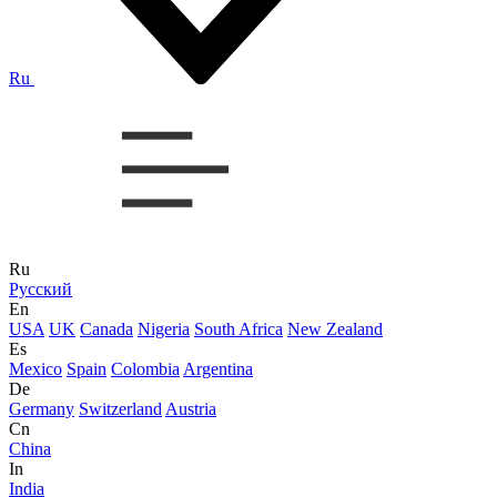
Ru
Ru
Русский
En
USA
UK
Canada
Nigeria
South Africa
New Zealand
Es
Mexico
Spain
Colombia
Argentina
De
Germany
Switzerland
Austria
Cn
China
In
India