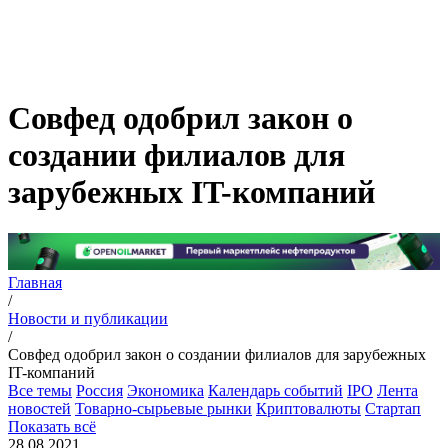
Совфед одобрил закон о
создании филиалов для
зарубежных IT-компаний
Главная
/
Новости и публикации
/
Совфед одобрил закон о создании филиалов для зарубежных
IT-компаний
Все темы
Россия
Экономика
Календарь событий
IPO
Лента
новостей
Товарно-сырьевые рынки
Криптовалюты
Стартап
Показать всё
28.08.2021