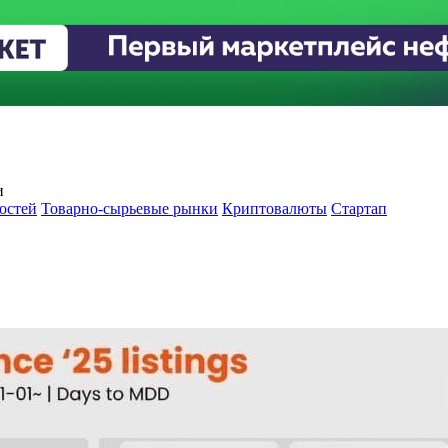
и
остей
Товарно-сырьевые рынки
Криптовалюты
Стартап