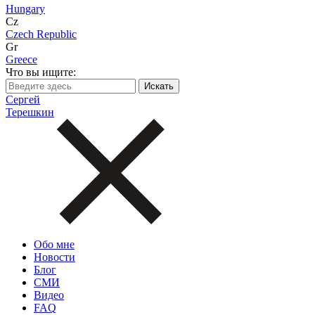
Hungary
Cz
Czech Republic
Gr
Greece
Что вы ищите:
Сергей
Терешкин
Обо мне
Новости
Блог
СМИ
Видео
FAQ