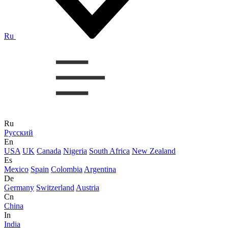
Ru
Ru
Русский
En
USA
UK
Canada
Nigeria
South Africa
New Zealand
Es
Mexico
Spain
Colombia
Argentina
De
Germany
Switzerland
Austria
Cn
China
In
India