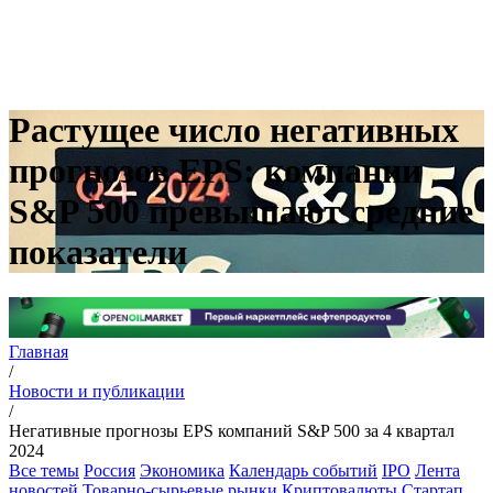
Растущее число негативных
прогнозов EPS: компании
S&P 500 превышают средние
показатели
Главная
/
Новости и публикации
/
Негативные прогнозы EPS компаний S&P 500 за 4 квартал
2024
Все темы
Россия
Экономика
Календарь событий
IPO
Лента
новостей
Товарно-сырьевые рынки
Криптовалюты
Стартап