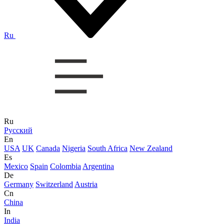
Ru
Ru
Русский
En
USA
UK
Canada
Nigeria
South Africa
New Zealand
Es
Mexico
Spain
Colombia
Argentina
De
Germany
Switzerland
Austria
Cn
China
In
India