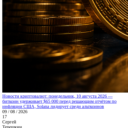
Новости криптовалют: понедельник, 10 августа 2026 —
биткоин удерживает $65 000 перед решающим отчётом по
инфляции США, Solana лидирует среди альткоинов
09 / 08 / 2026
17
Сергей
Терешкин