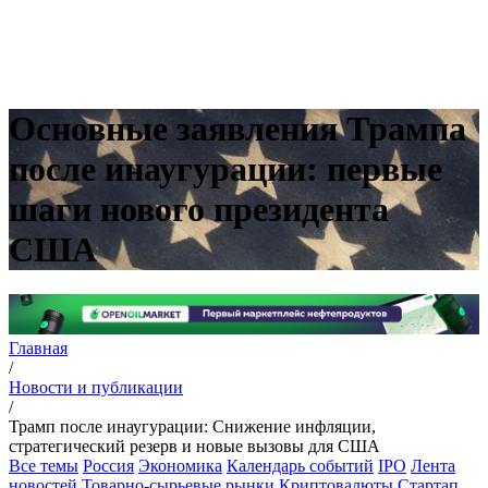
Основные заявления Трампа
после инаугурации: первые
шаги нового президента
США
Главная
/
Новости и публикации
/
Трамп после инаугурации: Снижение инфляции,
стратегический резерв и новые вызовы для США
Все темы
Россия
Экономика
Календарь событий
IPO
Лента
новостей
Товарно-сырьевые рынки
Криптовалюты
Стартап