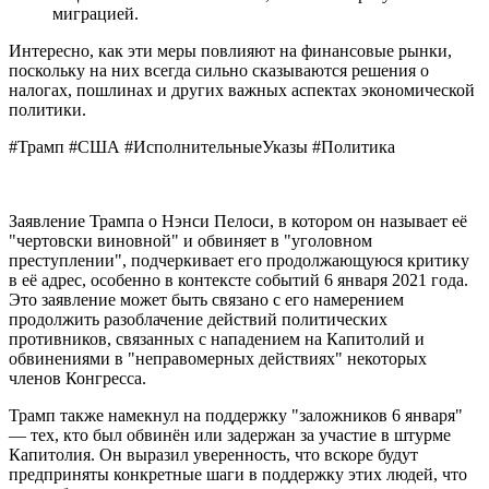
миграцией.
Интересно, как эти меры повлияют на финансовые рынки,
поскольку на них всегда сильно сказываются решения о
налогах, пошлинах и других важных аспектах экономической
политики.
#Трамп #США #ИсполнительныеУказы #Политика
Заявление Трампа о Нэнси Пелоси, в котором он называет её
"чертовски виновной" и обвиняет в "уголовном
преступлении", подчеркивает его продолжающуюся критику
в её адрес, особенно в контексте событий 6 января 2021 года.
Это заявление может быть связано с его намерением
продолжить разоблачение действий политических
противников, связанных с нападением на Капитолий и
обвинениями в "неправомерных действиях" некоторых
членов Конгресса.
Трамп также намекнул на поддержку "заложников 6 января"
— тех, кто был обвинён или задержан за участие в штурме
Капитолия. Он выразил уверенность, что вскоре будут
предприняты конкретные шаги в поддержку этих людей, что