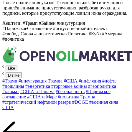
После подписания указов Трамп не остался без внимания и
привлёк внимание присутствующих, разбросав ручки для
подписи, которые присутствующие ловили из-за ограждения.
Хештеги: #Трамп #Байден #инаугурация
#ПарижскоеСоглашение #искусственныйинтеллект
#свободаСлова #энергетическаяПолитика #Куба #Америка
#политика
0
Like
0
Dislike
#Трамп
#инаугурация Трампа
#США
#инфляция
#нефть
#пошлины
#энергетика
#торговые войны
#геополитика
#климат
#США и Панама
#безопасность
#Парижское
соглашение
#США и Марс
#политика Трампа
#стратегический нефтяной резерв
#DOGE
#военная сила
США