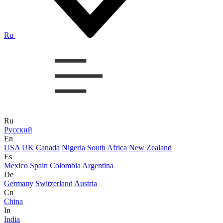
Ru
Ru
Русский
En
USA
UK
Canada
Nigeria
South Africa
New Zealand
Es
Mexico
Spain
Colombia
Argentina
De
Germany
Switzerland
Austria
Cn
China
In
India