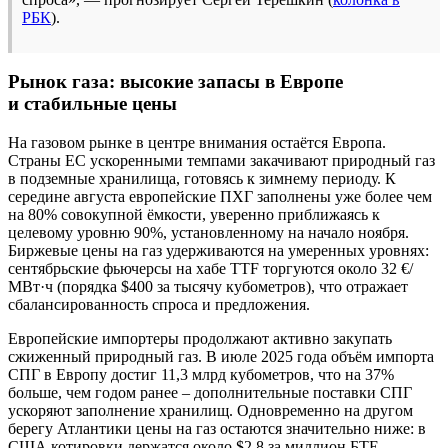
РБК
).
Рынок газа: высокие запасы в Европе
и стабильные цены
На газовом рынке в центре внимания остаётся Европа.
Страны ЕС ускоренными темпами закачивают природный газ
в подземные хранилища, готовясь к зимнему периоду. К
середине августа европейские ПХГ заполнены уже более чем
на 80% совокупной ёмкости, уверенно приближаясь к
целевому уровню 90%, установленному на начало ноября.
Биржевые цены на газ удерживаются на умеренных уровнях:
сентябрьские фьючерсы на хабе TTF торгуются около 32 €/
МВт·ч (порядка $400 за тысячу кубометров), что отражает
сбалансированность спроса и предложения.
Европейские импортеры продолжают активно закупать
сжиженный природный газ. В июле 2025 года объём импорта
СПГ в Европу достиг 11,3 млрд кубометров, что на 37%
больше, чем годом ранее – дополнительные поставки СПГ
ускоряют заполнение хранилищ. Одновременно на другом
берегу Атлантики цены на газ остаются значительно ниже: в
США котировки держатся около $2,8 за миллион БТЕ