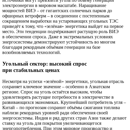
источники могут превзойти уголь по объёму генерации
электроэнергии в мировом масштабе. Наращивание
мощностей ВИЭ – от гигантских солнечных парков до
офшорных ветроферм – в соединении с постепенным
сокращением выработки на устаревающих угольных ТЭС
приведёт к тому, что «зелёная» энергетика выйдет на первое
место. Эти тенденции подчёркивают растущую роль ВИЭ
в обеспечении спроса. Даже в экстремальных условиях
энергосистемы демонстрируют устойчивость во многом
благодаря рекордным объёмам генерации на базе
возобновляемых технологий.
Угольный сектор: высокий спрос
при стабильных ценах
Несмотря на успехи «зелёной» энергетики, угольная отрасль
сохраняет ключевое значение – особенно в Азиатском
регионе. Спрос на уголь остаётся высоким, чтобы
удовлетворять растущие потребности в электричестве в
развивающихся экономиках. Крупнейший потребитель угля –
Китай – по прогнозам сохранит объёмы сжигания топлива
наблизи рекордных уровней ради обеспечения своей
энергосистемы. Индия и ряд других стран Азии также делают
ставку на уголь для покрытия увеличивающегося
энергопотребления. При этом мировое производство и