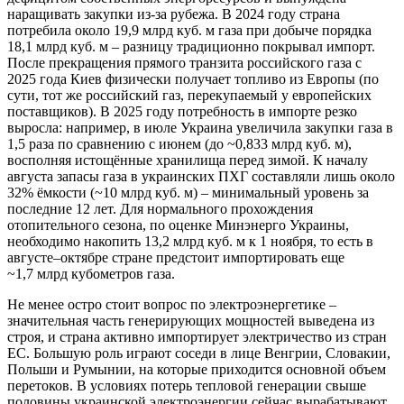
наращивать закупки из-за рубежа. В 2024 году страна
потребила около 19,9 млрд куб. м газа при добыче порядка
18,1 млрд куб. м – разницу традиционно покрывал импорт.
После прекращения прямого транзита российского газа с
2025 года Киев физически получает топливо из Европы (по
сути, тот же российский газ, перекупаемый у европейских
поставщиков). В 2025 году потребность в импорте резко
выросла: например, в июле Украина увеличила закупки газа в
1,5 раза по сравнению с июнем (до ~0,833 млрд куб. м),
восполняя истощённые хранилища перед зимой. К началу
августа запасы газа в украинских ПХГ составляли лишь около
32% ёмкости (~10 млрд куб. м) – минимальный уровень за
последние 12 лет. Для нормального прохождения
отопительного сезона, по оценке Минэнерго Украины,
необходимо накопить 13,2 млрд куб. м к 1 ноября, то есть в
августе–октябре стране предстоит импортировать еще
~1,7 млрд кубометров газа.
Не менее остро стоит вопрос по электроэнергетике –
значительная часть генерирующих мощностей выведена из
строя, и страна активно импортирует электричество из стран
ЕС. Большую роль играют соседи в лице Венгрии, Словакии,
Польши и Румынии, на которые приходится основной объем
перетоков. В условиях потерь тепловой генерации свыше
половины украинской электроэнергии сейчас вырабатывают