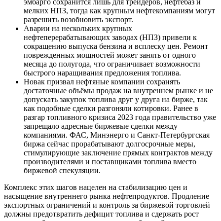
эмбарго сохранится лишь для трейдеров, нефтебаз и
мелких НПЗ, тогда как крупным нефтекомпаниям могут
разрешить возобновить экспорт.
Аварии на нескольких крупных
нефтеперерабатывающих заводах (НПЗ) привели к
сокращению выпуска бензина и всплеску цен. Ремонт
поврежденных мощностей может занять от одного
месяца до полугода, что ограничивает возможности
быстрого наращивания предложения топлива.
Новак призвал нефтяные компании сохранять
достаточные объёмы продаж на внутреннем рынке и не
допускать закупок топлива друг у друга на бирже, так
как подобные сделки разгоняли котировки. Ранее в
разгар топливного кризиса 2023 года правительство уже
запрещало адресные биржевые сделки между
компаниями. ФАС, Минэнерго и Санкт-Петербургская
биржа сейчас прорабатывают долгосрочные меры,
стимулирующие заключение прямых контрактов между
производителями и поставщиками топлива вместо
биржевой спекуляции.
Комплекс этих шагов нацелен на стабилизацию цен и
насыщение внутреннего рынка нефтепродуктов. Продление
экспортных ограничений и контроль за биржевой торговлей
должны предотвратить дефицит топлива и сдержать рост