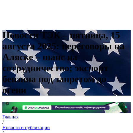
Новости ТЭК – пятница, 15
августа 2025: переговоры на
Аляске – шанс на
сотрудничество; экспорт
бензина под запретом до
осени
Главная
/
Новости и публикации
/