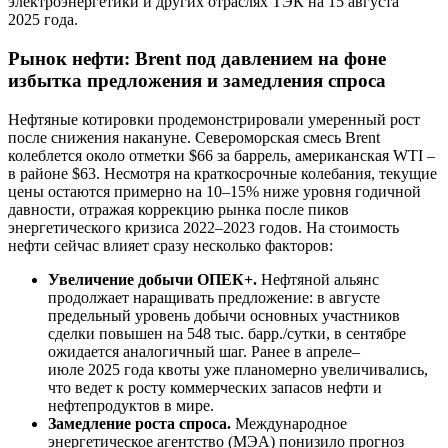
электроэнергетики и других отраслях ТЭК на 15 августа
2025 года.
Рынок нефти: Brent под давлением на фоне
избытка предложения и замедления спроса
Нефтяные котировки продемонстрировали умеренный рост
после снижения накануне. Североморская смесь Brent
колеблется около отметки $66 за баррель, американская WTI –
в районе $63. Несмотря на краткосрочные колебания, текущие
цены остаются примерно на 10–15% ниже уровня годичной
давности, отражая коррекцию рынка после пиков
энергетического кризиса 2022–2023 годов. На стоимость
нефти сейчас влияет сразу несколько факторов:
Увеличение добычи ОПЕК+.
Нефтяной альянс
продолжает наращивать предложение: в августе
предельный уровень добычи основных участников
сделки повышен на 548 тыс. барр./сутки, в сентябре
ожидается аналогичный шаг. Ранее в апреле–
июле 2025 года квоты уже планомерно увеличивались,
что ведет к росту коммерческих запасов нефти и
нефтепродуктов в мире.
Замедление роста спроса.
Международное
энергетическое агентство (МЭА) понизило прогноз