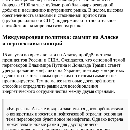
(порядка $100 за тыс. кубометров) благодаря рекордной
добыче и насыщению внутреннего рынка. В целом, высокая
обеспеченность запасами и стабильный приток газа
(трубопроводного и СПГ) поддерживают относительное
спокойствие на мировом газовом рынке.
Международная политика: саммит на Аляске
и перспективы санкций
15 августа во время визита на Аляску пройдёт встреча
президентов России и США. Ожидается, что основной темой
переговоров Владимира Путина и Дональда Трампа станет
урегулирование конфликта на Украине, поэтому конкретных
сделок по нефтегазовым проектам по итогам саммита не
прогнозируется. Тем не менее итоговые договорённости
способны определить рамки для возобновления
энергетического сотрудничества между двумя странами.
«Встреча на Аляске вряд ли закончится договорённостями
о конкретных проектах в нефтегазовой отрасли: основная
тема переговоров будет вовсе не нефтегаз. Однако встреча
может задать новые рамки для двустороннего
сотрудничества – например, снять запрет на импорт