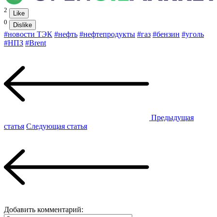
2
Like
0
Dislike
#новости ТЭК
#нефть
#нефтепродукты
#газ
#бензин
#уголь
#НПЗ
#Brent
Предыдущая
статья
Следующая статья
Добавить комментарий: