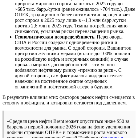
прироста мирового спроса на нефть в 2025 году до
~685 тыс. барр./сутки (ранее ожидалось ~704 тыс.). Даже
ОПЕК, традиционно более оптимистичная, оценивает
рост спроса в 2025 году лишь в ~1,3 млн барр./сутки
против 2,6 млн в 2023 году. Темпы потребления явно
снижаются, усиливая риски перенасыщения рынка.
Геополитическая неопределённость.
Переговоры
США и России содержат одновременно риски и
возможности для рынка. С одной стороны, Вашингтон
пригрозил жёсткими мерами (вплоть до 100% пошлин
на российскую нефть и вторичных санкций) в случае
провала мирных договорённостей – эти угрозы
добавляют нефтяному рынку «премию за риск». С
другой стороны, сам факт диалога лидеров вселяет
надежды на постепенное снятие отдельных
ограничений в нефтегазовой сфере в будущем.
В результате влияния этих факторов рынок нефти смещается в
сторону профицита, и котировки остаются под давлением.
«Средняя цена нефти Brent может опуститься ниже $50 за
баррель в первой половине 2026 года на фоне увеличения
добычи странами ОПЕК+ и торможения роста мирового
спроса», — прогнозирует Сергей Терёшкин (
колонка в