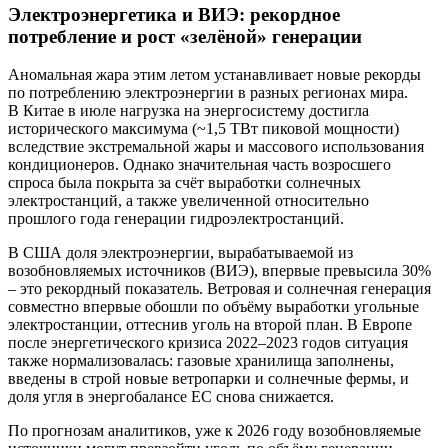
Электроэнергетика и ВИЭ: рекордное
потребление и рост «зелёной» генерации
Аномальная жара этим летом устанавливает новые рекорды
по потреблению электроэнергии в разных регионах мира.
В Китае в июле нагрузка на энергосистему достигла
исторического максимума (~1,5 ТВт пиковой мощности)
вследствие экстремальной жары и массового использования
кондиционеров. Однако значительная часть возросшего
спроса была покрыта за счёт выработки солнечных
электростанций, а также увеличенной относительно
прошлого года генерации гидроэлектростанций.
В США доля электроэнергии, вырабатываемой из
возобновляемых источников (ВИЭ), впервые превысила 30%
– это рекордный показатель. Ветровая и солнечная генерация
совместно впервые обошли по объёму выработки угольные
электростанции, оттеснив уголь на второй план. В Европе
после энергетического кризиса 2022–2023 годов ситуация
также нормализовалась: газовые хранилища заполнены,
введены в строй новые ветропарки и солнечные фермы, и
доля угля в энергобалансе ЕС снова снижается.
По прогнозам аналитиков, уже к 2026 году возобновляемые