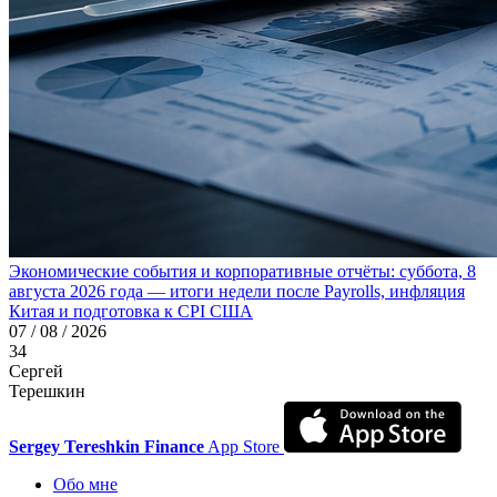
Экономические события и корпоративные отчёты: суббота, 8
августа 2026 года — итоги недели после Payrolls, инфляция
Китая и подготовка к CPI США
07 / 08 / 2026
34
Сергей
Терешкин
Sergey Tereshkin Finance
App Store
Обо мне