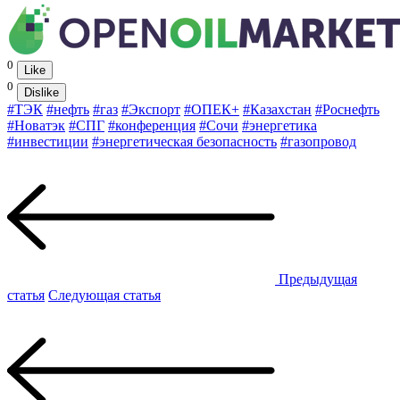
0
Like
0
Dislike
#ТЭК
#нефть
#газ
#Экспорт
#ОПЕК+
#Казахстан
#Роснефть
#Новатэк
#СПГ
#конференция
#Сочи
#энергетика
#инвестиции
#энергетическая безопасность
#газопровод
Предыдущая
статья
Следующая статья