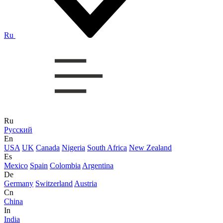
Ru
Ru
Русский
En
USA
UK
Canada
Nigeria
South Africa
New Zealand
Es
Mexico
Spain
Colombia
Argentina
De
Germany
Switzerland
Austria
Cn
China
In
India