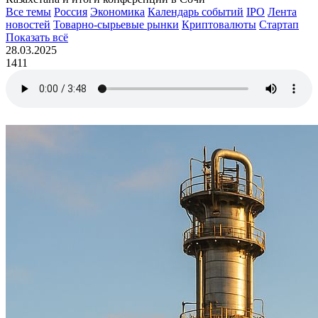
Все темы
Россия
Экономика
Календарь событий
IPO
Лента
новостей
Товарно-сырьевые рынки
Криптовалюты
Стартап
Показать всё
28.03.2025
1411