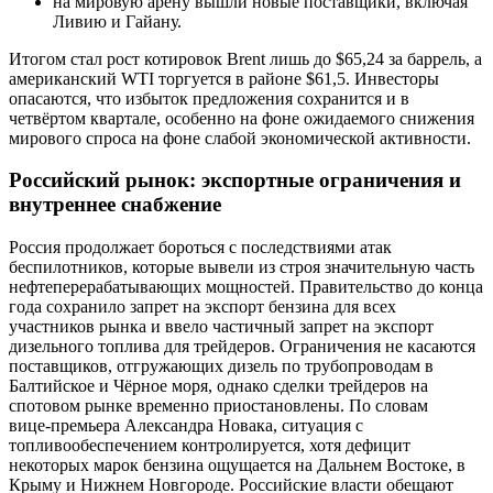
на мировую арену вышли новые поставщики, включая
Ливию и Гайану.
Итогом стал рост котировок Brent лишь до $65,24 за баррель, а
американский WTI торгуется в районе $61,5. Инвесторы
опасаются, что избыток предложения сохранится и в
четвёртом квартале, особенно на фоне ожидаемого снижения
мирового спроса на фоне слабой экономической активности.
Российский рынок: экспортные ограничения и
внутреннее снабжение
Россия продолжает бороться с последствиями атак
беспилотников, которые вывели из строя значительную часть
нефтеперерабатывающих мощностей. Правительство до конца
года сохранило запрет на экспорт бензина для всех
участников рынка и ввело частичный запрет на экспорт
дизельного топлива для трейдеров. Ограничения не касаются
поставщиков, отгружающих дизель по трубопроводам в
Балтийское и Чёрное моря, однако сделки трейдеров на
спотовом рынке временно приостановлены. По словам
вице‑премьера Александра Новака, ситуация с
топливообеспечением контролируется, хотя дефицит
некоторых марок бензина ощущается на Дальнем Востоке, в
Крыму и Нижнем Новгороде. Российские власти обещают