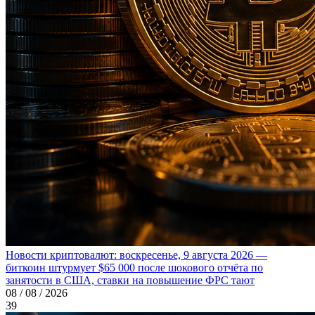
Новости криптовалют: воскресенье, 9 августа 2026 —
биткоин штурмует $65 000 после шокового отчёта по
занятости в США, ставки на повышение ФРС тают
08 / 08 / 2026
39