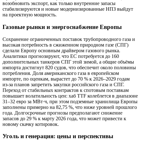
возобновить экспорт, как только внутренние запасы
стабилизируются и новые модернизированные НПЗ выйдут
на проектную мощность.
Газовые рынки и энергоснабжение Европы
Сохранение ограниченных поставок трубопроводного газа и
высокая потребность в сжиженном природном газе (СПГ)
сделали Европу основным драйвером газового рынка.
Аналитики прогнозируют, что ЕС потребуется до 160
дополнительных танкеров СПГ этой зимой, а общие объёмы
импорта достигнут 820 судов, что обеспечит около половины
потребления. Доля американского газа в европейском
импорте, по оценкам, вырастет до 70 % к 2026–2029 годам
из‑за планов запретить закупки российского газа и СПГ.
Переход от стабильных контрактов к спотовым поставкам
повышает волатильность цен: хаб TTF колеблется в диапазоне
31–32 евро за МВт·ч, при этом подземные хранилища Европы
заполнены примерно на 82,75 %, что ниже уровней прошлого
года. Долгосрочные прогнозы предполагают снижение
запасов до 29 % к марту 2026 года, что может привести к
новому скачку котировок.
Уголь и генерация: цены и перспективы