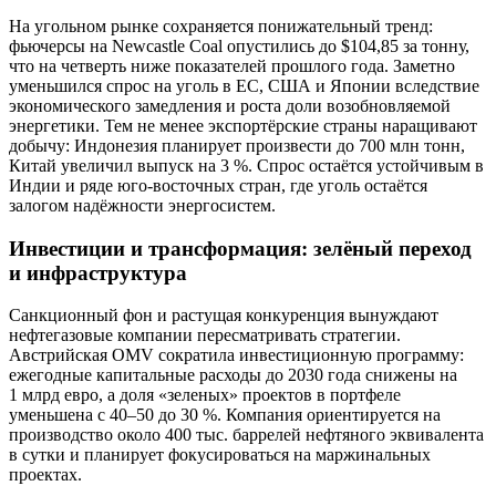
На угольном рынке сохраняется понижательный тренд:
фьючерсы на Newcastle Coal опустились до $104,85 за тонну,
что на четверть ниже показателей прошлого года. Заметно
уменьшился спрос на уголь в ЕС, США и Японии вследствие
экономического замедления и роста доли возобновляемой
энергетики. Тем не менее экспортёрские страны наращивают
добычу: Индонезия планирует произвести до 700 млн тонн,
Китай увеличил выпуск на 3 %. Спрос остаётся устойчивым в
Индии и ряде юго‑восточных стран, где уголь остаётся
залогом надёжности энергосистем.
Инвестиции и трансформация: зелёный переход
и инфраструктура
Санкционный фон и растущая конкуренция вынуждают
нефтегазовые компании пересматривать стратегии.
Австрийская OMV сократила инвестиционную программу:
ежегодные капитальные расходы до 2030 года снижены на
1 млрд евро, а доля «зеленых» проектов в портфеле
уменьшена с 40–50 до 30 %. Компания ориентируется на
производство около 400 тыс. баррелей нефтяного эквивалента
в сутки и планирует фокусироваться на маржинальных
проектах.