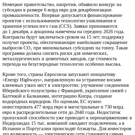
Немецкое правительство, напротив, объявило конкурс на
субсидии в размере 6 млрд евро для декарбонизации
промышленности. Впервые допускается финансирование
проектов с использованием технологии улавливания и
хранения углекислого газа (CCS). Заявки принимаются
до 1 декабря, а аукционы намечены на середину 2026 года.
Контракты будут заключаться сроком на 15 лет; поддержку
получат проекты, обеспечивающие наибольшее сокращение
выбросов CO₂ при минимальных субсидиях на тонну. Такая
программа должна снизить риски для химических,
металлургических и цементных заводов, где стоимость
перехода на безуглеродные технологии особенно высока.
Кроме того, страны Евросоюза запускают инициативу
«Energy Highways», направленную на устранение восьми
ключевых узких мест в электросетях: улучшение соединения
Иберийского полуострова с Францией, укрепление связей с
Балтикой и Балканами, интеграцию Кипра, создание
водородных коридоров. По оценкам, ЕС нужно
инвестировать 477 млрд евро в магистральные и 730 млрд
евро в распределительные сети до 2040 года. Недостаток
пропускной способности уже приводит к перенапряжениям: в
Нидерландах 15 тыс. компаний ожидают подключения, а в
Испании и Португалии происходят блэкауты. Для инвесторов
это возможность — электрические сети становятся самым