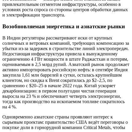
привлекательным сегментом инфраструктуры, особенно в
условиях роста спроса со стороны центров обработки данных
и электрификации транспорта.
Возобновляемая энергетика и азиатские рынки
В Индии регуляторы рассматривают иски от крупных
солнечных и ветровых компаний, требующих компенсацию за
убытки из‑за задержек в строительстве линий электропередач.
Недостающая инфраструктура привела к вынужденному
ограничению 4 ГВт мощности в штате Раджастхан и потерям,
оцениваемым в 2,5 млрд рупий. Азиатский рынок продолжает
активно импортировать российскую нефть: в сентябре Индия
закупила 1,61 млн баррелей в сутки, осталась крупнейшим
клиентом, но скидка к Brent сократилась до $2–2,5, по
сравнению с $20–25 в начале 2022 года. Китай ускоряет
декарбонизацию: в первом полугодии чистая генерация
выросла на 23 % и обеспечивает четверть электроэнергии,
тогда как производство на ископаемом топливе сократилось
на 4 %.
Одновременно азиатские страны проявляют интерес к
сырьевым проектам: правительство США ведёт переговоры о
покупке доли в горнорудной компании Critical Metals, чтобы