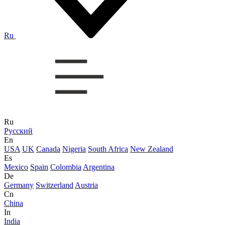
Ru
Ru
Русский
En
USA
UK
Canada
Nigeria
South Africa
New Zealand
Es
Mexico
Spain
Colombia
Argentina
De
Germany
Switzerland
Austria
Cn
China
In
India