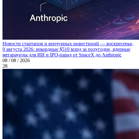
Новости стартапов и венчурных инвестиций — воскресенье,
9 августа 2026: рекордные $510 млрд за полугодие, ядерные
мегараунды для ИИ и IPO-парад от SpaceX до Anthropic
08 / 08 / 2026
28