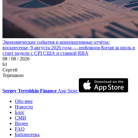
Экономические события и корпоративные отчёты:
воскресенье, 9 августа 2026 года — инфляция Китая за июль и
старт недели с CPI США и ставкой RBA
08 / 08 / 2026
61
Сергей
Терешкин
Sergey Tereshkin Finance
App Store
Обо мне
Новости
Блог
СМИ
Видео
FAQ
Библиотека