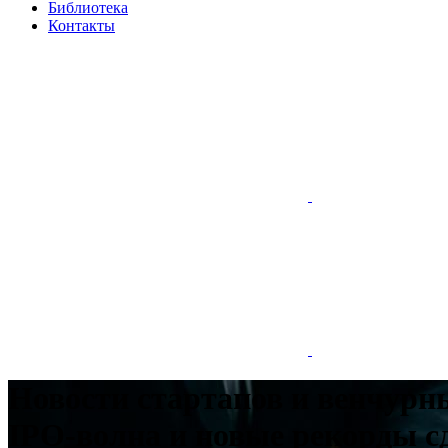
Библиотека
Контакты
Новости стартапов и венчурны
IPO-волна и новые рекорды с