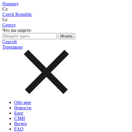
Hungary
Cz
Czech Republic
Gr
Greece
Что вы ищите:
Сергей
Терешкин
Обо мне
Новости
Блог
СМИ
Видео
FAQ