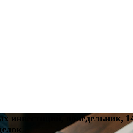
х инвестиций, понедельник, 14
делок