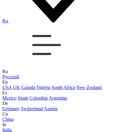
Ru
Ru
Русский
En
USA
UK
Canada
Nigeria
South Africa
New Zealand
Es
Mexico
Spain
Colombia
Argentina
De
Germany
Switzerland
Austria
Cn
China
In
India