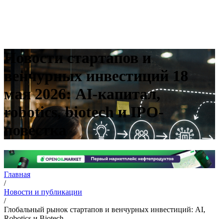
Новости стартапов и
венчурных инвестиций 18
мая 2026: AI-капитал,
robotics, biotech и IPO-
повестка
Главная
/
Новости и публикации
/
Глобальный рынок стартапов и венчурных инвестиций: AI,
Robotics и Biotech