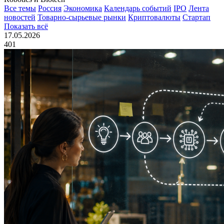
Все темы
Россия
Экономика
Календарь событий
IPO
Лента
новостей
Товарно-сырьевые рынки
Криптовалюты
Стартап
Показать всё
17.05.2026
401