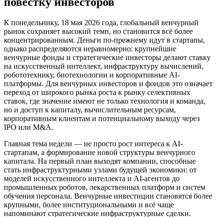
повестку инвесторов
К понедельнику, 18 мая 2026 года, глобальный венчурный
рынок сохраняет высокий темп, но становится всё более
концентрированным. Деньги по-прежнему идут в стартапы,
однако распределяются неравномерно: крупнейшие
венчурные фонды и стратегические инвесторы делают ставку
на искусственный интеллект, инфраструктуру вычислений,
робототехнику, биотехнологии и корпоративные AI-
платформы. Для венчурных инвесторов и фондов это означает
переход от широкого рынка роста к рынку селективных
ставок, где значение имеют не только технология и команда,
но и доступ к капиталу, вычислительным ресурсам,
корпоративным клиентам и потенциальному выходу через
IPO или M&A.
Главная тема недели — не просто рост интереса к AI-
стартапам, а формирование новой структуры венчурного
капитала. На первый план выходят компании, способные
стать инфраструктурными узлами будущей экономики: от
моделей искусственного интеллекта и AI-агентов до
промышленных роботов, лекарственных платформ и систем
обучения персонала. Венчурные инвестиции становятся более
крупными, более институциональными и всё чаще
напоминают стратегические инфраструктурные сделки.