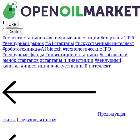
1
Like
0
Dislike
#новости стартапов
#венчурные инвестиции
#стартапы 2026
#венчурный рынок
#AI стартапы
#искусственный интеллект
#робототехника
#AI biotech
#технологические IPO
#венчурные фонды
#инвестиции в стартапы
#глобальный
рынок стартапов
#стартапы и инвестиции
#венчурный
капитал
#инвестиции в искусственный интеллект
Предыдущая
статья
Следующая статья