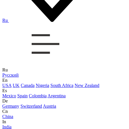
Ru
Ru
Русский
En
USA
UK
Canada
Nigeria
South Africa
New Zealand
Es
Mexico
Spain
Colombia
Argentina
De
Germany
Switzerland
Austria
Cn
China
In
India