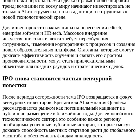
подготовки персонала. Эта сделка отражает более широкий
тренд: компании по всему миру начинают инвестировать не
только в AI-инструменты, но и в адаптацию сотрудников к
новой технологической среде.
Для инвесторов это важная ниша на пересечении edtech,
enterprise software и HR-tech. Массовое внедрение
искусственного интеллекта требует переобучения
сотрудников, изменения корпоративных процессов и создания
новых образовательных платформ. Стартапы, которые смогут
доказать эффективность обучения и связать его с ростом
производительности, могут стать привлекательными
объектами для поздних раундов и стратегических сделок.
IPO снова становится частью венчурной
повестки
После периода осторожности тема IPO возвращается в фокус
венчурных инвесторов. Британская AI-компания Quantexa
рассматривается рынком как потенциальный кандидат на
публичное размещение в ближайшие годы. Для европейского
технологического сектора это особенно важно: региону
необходимы успешные публичные истории, которые смогут
доказать способность местных стартапов расти до глобального
масштаба и обеспечивать фондам ликвидность.