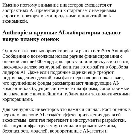
Именно поэтому внимание инвесторов смещается от
абстрактных AI-презентаций к стартапам с измеримым
спросом, повторяемыми продажами и понятной unit-
экономикой.
Anthropic и крупные AI-лаборатории задают
новую планку оценок
Одним из ключевых ориентиров для рынка остаётся Anthropic.
Сообщения о возможном новом раунде финансирования с
оценкой свыше 900 млрд долларов усилили дискуссию о том,
насколько далеко венчурный капитал готов зайти в борьбе за
лидеров AI. Даже если подобные оценки ещё требуют
подтверждения сделкой, сам факт переговоров показывает,
что крупнейшие фонды рассматривают лидирующие AI-
компании как будущие системные платформы, сопоставимые
по значению с крупнейшими публичными технологическими
корпорациями.
Для венчурных инвесторов это важный сигнал. Рост оценок в
верхнем эшелоне AI создаёт эффект притяжения для всей
экосистемы: капитал перетекает в инструменты разработки,
облачную инфраструктуру, специализированные чипы,
безопасность моделей, корпоративные AI-агенты и