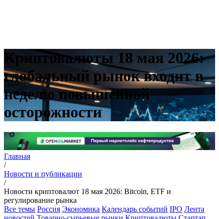
Криптовалюты 18 мая 2026:
глобальный рынок входит в
неделю повышенной
осторожности
Главная
/
Новости и публикации
/
Новости криптовалют 18 мая 2026: Bitcoin, ETF и
регулирование рынка
Все темы
Россия
Экономика
Календарь событий
IPO
Лента
новостей
Товарно-сырьевые рынки
Криптовалюты
Стартап