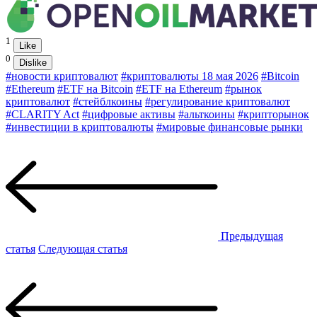
1
Like
0
Dislike
#новости криптовалют
#криптовалюты 18 мая 2026
#Bitcoin
#Ethereum
#ETF на Bitcoin
#ETF на Ethereum
#рынок
криптовалют
#стейблкоины
#регулирование криптовалют
#CLARITY Act
#цифровые активы
#альткоины
#крипторынок
#инвестиции в криптовалюты
#мировые финансовые рынки
Предыдущая
статья
Следующая статья