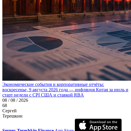
Экономические события и корпоративные отчёты:
воскресенье, 9 августа 2026 года — инфляция Китая за июль и
старт недели с CPI США и ставкой RBA
08 / 08 / 2026
68
Сергей
Терешкин
Sergey Tereshkin Finance
App Store