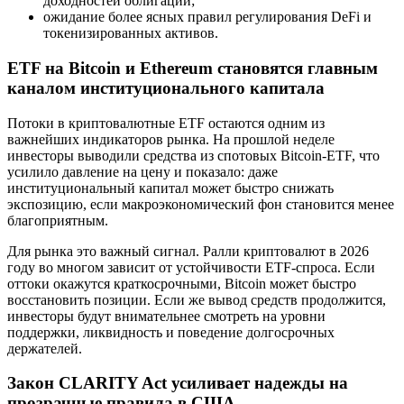
доходностей облигаций;
ожидание более ясных правил регулирования DeFi и
токенизированных активов.
ETF на Bitcoin и Ethereum становятся главным
каналом институционального капитала
Потоки в криптовалютные ETF остаются одним из
важнейших индикаторов рынка. На прошлой неделе
инвесторы выводили средства из спотовых Bitcoin-ETF, что
усилило давление на цену и показало: даже
институциональный капитал может быстро снижать
экспозицию, если макроэкономический фон становится менее
благоприятным.
Для рынка это важный сигнал. Ралли криптовалют в 2026
году во многом зависит от устойчивости ETF-спроса. Если
оттоки окажутся краткосрочными, Bitcoin может быстро
восстановить позиции. Если же вывод средств продолжится,
инвесторы будут внимательнее смотреть на уровни
поддержки, ликвидность и поведение долгосрочных
держателей.
Закон CLARITY Act усиливает надежды на
прозрачные правила в США