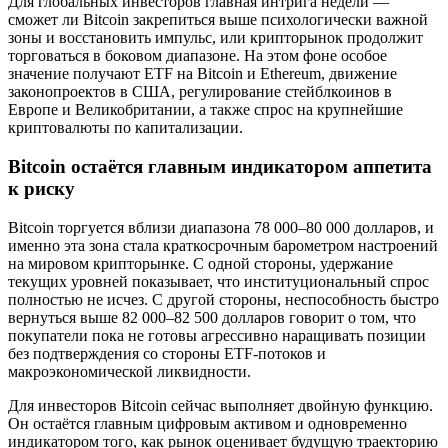
Для глобальных инвесторов главная интрига недели —
сможет ли Bitcoin закрепиться выше психологически важной
зоны и восстановить импульс, или крипторынок продолжит
торговаться в боковом диапазоне. На этом фоне особое
значение получают ETF на Bitcoin и Ethereum, движение
законопроектов в США, регулирование стейблкоинов в
Европе и Великобритании, а также спрос на крупнейшие
криптовалюты по капитализации.
Bitcoin остаётся главным индикатором аппетита
к риску
Bitcoin торгуется вблизи диапазона 78 000–80 000 долларов, и
именно эта зона стала краткосрочным барометром настроений
на мировом крипторынке. С одной стороны, удержание
текущих уровней показывает, что институциональный спрос
полностью не исчез. С другой стороны, неспособность быстро
вернуться выше 82 000–82 500 долларов говорит о том, что
покупатели пока не готовы агрессивно наращивать позиции
без подтверждения со стороны ETF-потоков и
макроэкономической ликвидности.
Для инвесторов Bitcoin сейчас выполняет двойную функцию.
Он остаётся главным цифровым активом и одновременно
индикатором того, как рынок оценивает будущую траекторию