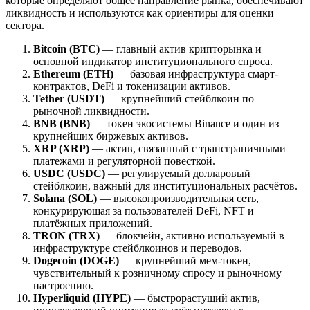
которые определяют общее направление рынка, обеспечивают
ликвидность и используются как ориентиры для оценки
сектора.
Bitcoin (BTC)
— главный актив крипторынка и
основной индикатор институционального спроса.
Ethereum (ETH)
— базовая инфраструктура смарт-
контрактов, DeFi и токенизации активов.
Tether (USDT)
— крупнейший стейблкоин по
рыночной ликвидности.
BNB (BNB)
— токен экосистемы Binance и один из
крупнейших биржевых активов.
XRP (XRP)
— актив, связанный с трансграничными
платежами и регуляторной повесткой.
USDC (USDC)
— регулируемый долларовый
стейблкоин, важный для институциональных расчётов.
Solana (SOL)
— высокопроизводительная сеть,
конкурирующая за пользователей DeFi, NFT и
платёжных приложений.
TRON (TRX)
— блокчейн, активно используемый в
инфраструктуре стейблкоинов и переводов.
Dogecoin (DOGE)
— крупнейший мем-токен,
чувствительный к розничному спросу и рыночному
настроению.
Hyperliquid (HYPE)
— быстрорастущий актив,