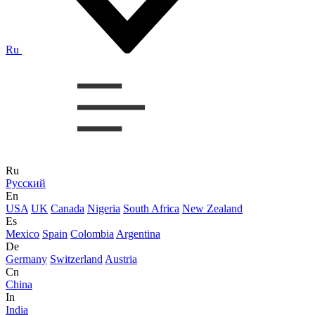
Ru
Ru
Русский
En
USA
UK
Canada
Nigeria
South Africa
New Zealand
Es
Mexico
Spain
Colombia
Argentina
De
Germany
Switzerland
Austria
Cn
China
In
India