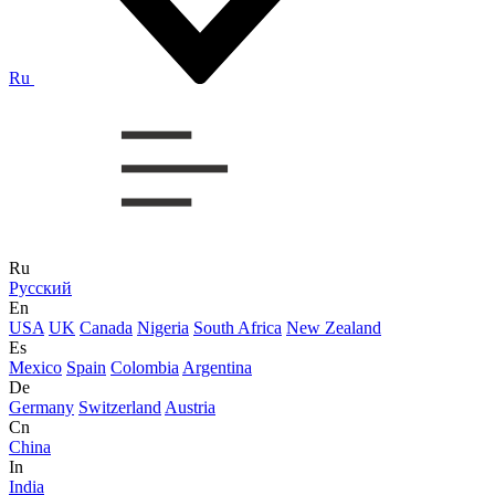
Ru
Ru
Русский
En
USA
UK
Canada
Nigeria
South Africa
New Zealand
Es
Mexico
Spain
Colombia
Argentina
De
Germany
Switzerland
Austria
Cn
China
In
India