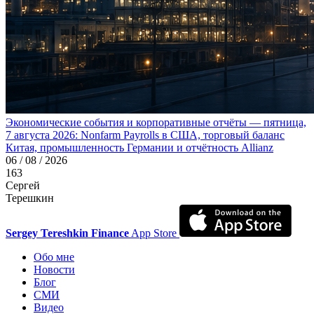
Экономические события и корпоративные отчёты — пятница,
7 августа 2026: Nonfarm Payrolls в США, торговый баланс
Китая, промышленность Германии и отчётность Allianz
06 / 08 / 2026
163
Сергей
Терешкин
Sergey Tereshkin Finance
App Store
Обо мне
Новости
Блог
СМИ
Видео