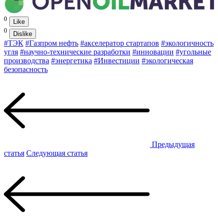
0
Like
0
Dislike
#ТЭК
#Газпром нефть
#акселератор стартапов
#экологичность
угля
#научно-технические разработки
#инновации
#угольные
производства
#энергетика
#Инвестиции
#экологическая
безопасность
Предыдущая
статья
Следующая статья