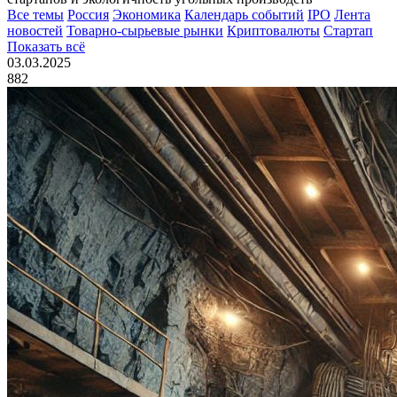
Все темы
Россия
Экономика
Календарь событий
IPO
Лента
новостей
Товарно-сырьевые рынки
Криптовалюты
Стартап
Показать всё
03.03.2025
882