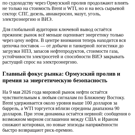
по судоходству через Ормузский пролив продолжают влиять
не только на стоимость Brent и WTI, но и на весь сырьевой
сектор: СПГ, дизель, авиакеросин, мазут, уголь,
электроэнергию и ВИЭ.
Для глобальной аудитории ключевой вывод остаётся
прежним: рынок всё меньше оценивает энергетику только
через цену нефти. В центре внимания теперь находится вся
цепочка поставок — от добычи и танкерной логистики до
загрузки НПЗ, запасов нефтепродуктов, стоимости газа,
устойчивости электросетей и способности ВИЭ закрывать
растущий спрос на электроэнергию.
Главный фокус рынка: Ормузский пролив и
премия за энергетическую безопасность
На 9 мая 2026 года мировой рынок нефти остаётся
чувствительным к любым сигналам по Ближнему Востоку.
Brent удерживается около уровня выше 100 долларов за
баррель, а WTI торгуется вблизи середины диапазона 90
долларов. При этом динамика остаётся нервной: сообщения о
возможном мирном соглашении между США и Ираном
снижают котировки, но новые эпизоды напряжённости
быстро возвращают риск-премию.