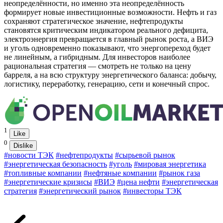
неопределённости, но именно эта неопределённость
формирует новые инвестиционные возможности. Нефть и газ
сохраняют стратегическое значение, нефтепродукты
становятся критическим индикатором реального дефицита,
электроэнергия превращается в главный рынок роста, а ВИЭ
и уголь одновременно показывают, что энергопереход будет
не линейным, а гибридным. Для инвесторов наиболее
рациональная стратегия — смотреть не только на цену
барреля, а на всю структуру энергетического баланса: добычу,
логистику, переработку, генерацию, сети и конечный спрос.
1
Like
0
Dislike
#новости ТЭК
#нефтепродукты
#сырьевой рынок
#энергетическая безопасность
#уголь
#мировая энергетика
#топливные компании
#нефтяные компании
#рынок газа
#энергетические кризисы
#ВИЭ
#цена нефти
#энергетическая
стратегия
#энергетический рынок
#инвесторы ТЭК