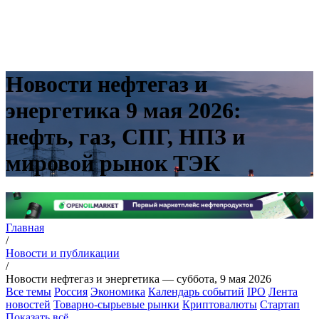
Новости нефтегаз и
энергетика 9 мая 2026:
нефть, газ, СПГ, НПЗ и
мировой рынок ТЭК
Главная
/
Новости и публикации
/
Новости нефтегаз и энергетика — суббота, 9 мая 2026
Все темы
Россия
Экономика
Календарь событий
IPO
Лента
новостей
Товарно-сырьевые рынки
Криптовалюты
Стартап
Показать всё