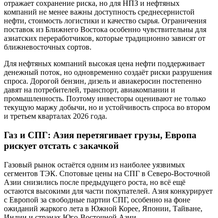
отражает сохранение риска, но для НПЗ и нефтяных
компаний не менее важны доступность среднесернистой
нефти, стоимость логистики и качество сырья. Ограничения
поставок из Ближнего Востока особенно чувствительны для
азиатских переработчиков, которые традиционно зависят от
ближневосточных сортов.
Для нефтяных компаний высокая цена нефти поддерживает
денежный поток, но одновременно создаёт риски разрушения
спроса. Дорогой бензин, дизель и авиакеросин постепенно
давят на потребителей, транспорт, авиакомпании и
промышленность. Поэтому инвесторы оценивают не только
текущую маржу добычи, но и устойчивость спроса во втором
и третьем кварталах 2026 года.
Газ и СПГ: Азия перетягивает грузы, Европа
рискует отстать с закачкой
Газовый рынок остаётся одним из наиболее уязвимых
сегментов ТЭК. Спотовые цены на СПГ в Северо-Восточной
Азии снизились после предыдущего роста, но всё ещё
остаются высокими для части покупателей. Азия конкурирует
с Европой за свободные партии СПГ, особенно на фоне
ожиданий жаркого лета в Южной Корее, Японии, Тайване,
Индии и странах Юго-Восточной Азии.