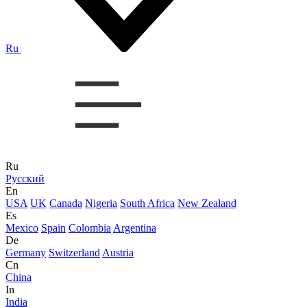
Ru
Ru
Русский
En
USA
UK
Canada
Nigeria
South Africa
New Zealand
Es
Mexico
Spain
Colombia
Argentina
De
Germany
Switzerland
Austria
Cn
China
In
India