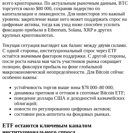
всего крипторынка. По актуальным рыночным данным, BTC
торгуется около $80 000, сохраняя лидерство по
капитализации и ликвидности. Для инвесторов это важный
уровень: закрепление выше него может поддержать спрос на
цифровые активы, тогда как уход ниже способен усилить
фиксацию прибыли в Ethereum, Solana, XRP и других
крупных криптовалютах.
Текущая ситуация выглядит как баланс между двумя силами.
С одной стороны, институциональный спрос через ETF
остаётся значимым фактором поддержки. С другой стороны,
после роста начала мая часть участников рынка сокращает
позиции, фиксируя прибыль на фоне глобальной
макроэкономической неопределённости. Для Bitcoin сейчас
особенно важны:
устойчивость торгов выше зоны $78 000–80 000;
динамика притоков и оттоков в спотовые Bitcoin ETF;
поведение доллара США и доходностей казначейских
облигаций;
новости по регулированию цифровых активов;
состояние риск-аппетита на фондовых рынках.
ETF остаются ключевым каналом
институционального спроса