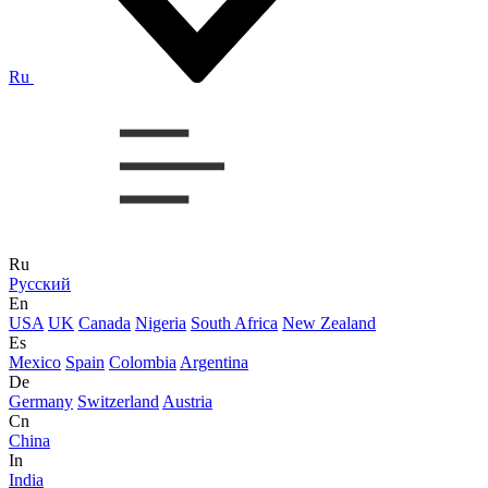
Ru
Ru
Русский
En
USA
UK
Canada
Nigeria
South Africa
New Zealand
Es
Mexico
Spain
Colombia
Argentina
De
Germany
Switzerland
Austria
Cn
China
In
India