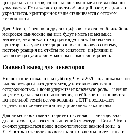
центральных банков, спрос на рискованные активы обычно
улучшается. Если же доходности облигаций растут, а доллар
укрепляется, крипторынок чаще сталкивается с оттоком
ликвидности.
Для Bitcoin, Ethereum и других цифровых активов ближайшие
макроэкономические данные будут иметь не меньшее
значение, чем новости внутри индустрии. Глобальный
крипторынок уже интегрирован в финансовую систему,
поэтому реакция на отчёты по занятости, инфляции и
заявления регуляторов может быть быстрой и резкой.
Главный вывод для инвесторов
Новости криптовалют на субботу, 9 мая 2026 года показывают
рынок, который находится между восстановлением и
осторожностью. Bitcoin удерживает ключевую роль, Ethereum
ищет импульс для восстановления, стейблкоины становятся
центральной темой регулирования, а ETF продолжают
определять поведение институционального капитала.
Для инвесторов главный ориентир сейчас — не отдельная
дневная свеча, а качество рыночной структуры. Если Bitcoin
сможет удержаться выше психологически важной зоны, а
ETF-потоки стабилизируются, криптовалюты получат шанс