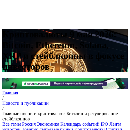
Криптовалюты 9 мая 2026:
Bitcoin, Ethereum, Solana,
XRP и стейблкоины в фокусе
инвесторов
Главная
/
Новости и публикации
/
Главные новости криптовалют: Биткоин и регулирование
стейблкоинов
Все темы
Россия
Экономика
Календарь событий
IPO
Лента
новостей
Товарно-сырьевые рынки
Криптовалюты
Стартап