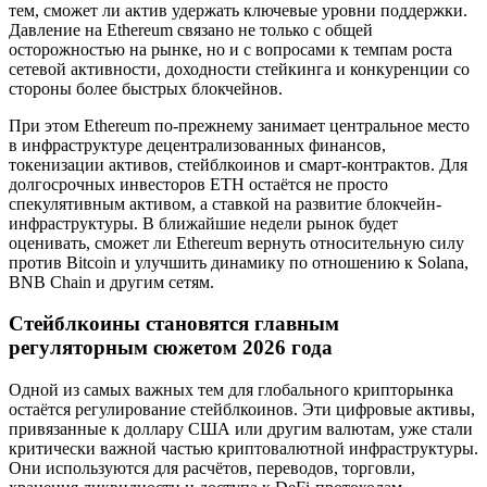
тем, сможет ли актив удержать ключевые уровни поддержки.
Давление на Ethereum связано не только с общей
осторожностью на рынке, но и с вопросами к темпам роста
сетевой активности, доходности стейкинга и конкуренции со
стороны более быстрых блокчейнов.
При этом Ethereum по-прежнему занимает центральное место
в инфраструктуре децентрализованных финансов,
токенизации активов, стейблкоинов и смарт-контрактов. Для
долгосрочных инвесторов ETH остаётся не просто
спекулятивным активом, а ставкой на развитие блокчейн-
инфраструктуры. В ближайшие недели рынок будет
оценивать, сможет ли Ethereum вернуть относительную силу
против Bitcoin и улучшить динамику по отношению к Solana,
BNB Chain и другим сетям.
Стейблкоины становятся главным
регуляторным сюжетом 2026 года
Одной из самых важных тем для глобального крипторынка
остаётся регулирование стейблкоинов. Эти цифровые активы,
привязанные к доллару США или другим валютам, уже стали
критически важной частью криптовалютной инфраструктуры.
Они используются для расчётов, переводов, торговли,