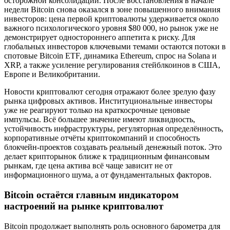
осторожной консолидации. После восстановления в начале
недели Bitcoin снова оказался в зоне повышенного внимания
инвесторов: цена первой криптовалюты удерживается около
важного психологического уровня $80 000, но рынок уже не
демонстрирует одностороннего аппетита к риску. Для
глобальных инвесторов ключевыми темами остаются потоки в
спотовые Bitcoin ETF, динамика Ethereum, спрос на Solana и
XRP, а также усиление регулирования стейблкоинов в США,
Европе и Великобритании.
Новости криптовалют сегодня отражают более зрелую фазу
рынка цифровых активов. Институциональные инвесторы
уже не реагируют только на краткосрочные ценовые
импульсы. Всё большее значение имеют ликвидность,
устойчивость инфраструктуры, регуляторная определённость,
корпоративные отчёты криптокомпаний и способность
блокчейн-проектов создавать реальный денежный поток. Это
делает крипторынок ближе к традиционным финансовым
рынкам, где цена актива всё чаще зависит не от
информационного шума, а от фундаментальных факторов.
Bitcoin остаётся главным индикатором
настроений на рынке криптовалют
Bitcoin продолжает выполнять роль основного барометра для