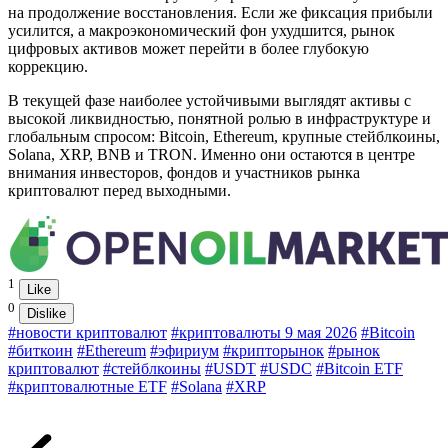
на продолжение восстановления. Если же фиксация прибыли
усилится, а макроэкономический фон ухудшится, рынок
цифровых активов может перейти в более глубокую
коррекцию.
В текущей фазе наиболее устойчивыми выглядят активы с
высокой ликвидностью, понятной ролью в инфраструктуре и
глобальным спросом: Bitcoin, Ethereum, крупные стейблкоины,
Solana, XRP, BNB и TRON. Именно они остаются в центре
внимания инвесторов, фондов и участников рынка
криптовалют перед выходными.
1
Like
0
Dislike
#новости криптовалют
#криптовалюты 9 мая 2026
#Bitcoin
#биткоин
#Ethereum
#эфириум
#крипторынок
#рынок
криптовалют
#стейблкоины
#USDT
#USDC
#Bitcoin ETF
#криптовалютные ETF
#Solana
#XRP