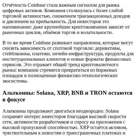
Отчётность Coinbase стала важным сигналом для рынка
цифровых активов. Компания столкнулась с более слабой
торговой активностью, снижением транзакционных доходов
и давлением на прибыльность. Для инвесторов это
напоминание: даже крупнейшие криптокомпании зависят от
рыночных циклов, объёмов торгов и волатильности.
В то же время Coinbase развивает направления, которые могут
снизить зависимость от спотовой торговли: деривативы,
стейблкоины, платежи, ончейн-инфраструктура, продукты для
институциональных клиентов и новые форматы финансовых
сервисов. Это отражает общий тренд криптовалютного
рынка: компании стремятся превратиться из биржевых
площадок в полноценные финансово-технологические
экосистемы.
Альткоины: Solana, XRP, BNB и TRON остаются
в фокусе
Альткоины продолжают двигаться неоднородно. Solana
сохраняет интерес инвесторов благодаря высокой скорости
сети, активности разработчиков и спросу на приложения с
высокой пропускной способностью. XRP остаётся активом,
чувствительным к новостям о трансграничных платежах и