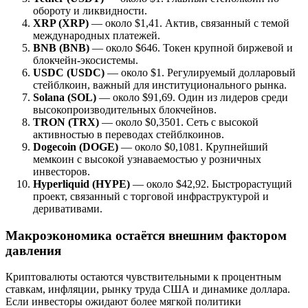
обороту и ликвидности.
XRP (XRP)
— около $1,41. Актив, связанный с темой
международных платежей.
BNB (BNB)
— около $646. Токен крупной биржевой и
блокчейн-экосистемы.
USDC (USDC)
— около $1. Регулируемый долларовый
стейблкоин, важный для институционального рынка.
Solana (SOL)
— около $91,69. Один из лидеров среди
высокопроизводительных блокчейнов.
TRON (TRX)
— около $0,3501. Сеть с высокой
активностью в переводах стейблкоинов.
Dogecoin (DOGE)
— около $0,1081. Крупнейший
мемкоин с высокой узнаваемостью у розничных
инвесторов.
Hyperliquid (HYPE)
— около $42,92. Быстрорастущий
проект, связанный с торговой инфраструктурой и
деривативами.
Макроэкономика остаётся внешним фактором
давления
Криптовалюты остаются чувствительными к процентным
ставкам, инфляции, рынку труда США и динамике доллара.
Если инвесторы ожидают более мягкой политики