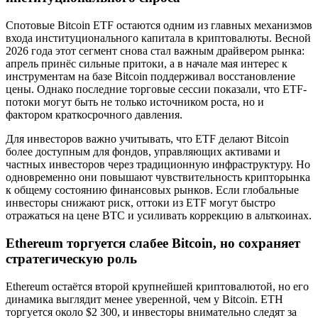
Спотовые Bitcoin ETF остаются одним из главных механизмов
входа институционального капитала в криптовалюты. Весной
2026 года этот сегмент снова стал важным драйвером рынка:
апрель принёс сильные притоки, а в начале мая интерес к
инструментам на базе Bitcoin поддерживал восстановление
цены. Однако последние торговые сессии показали, что ETF-
потоки могут быть не только источником роста, но и
фактором краткосрочного давления.
Для инвесторов важно учитывать, что ETF делают Bitcoin
более доступным для фондов, управляющих активами и
частных инвесторов через традиционную инфраструктуру. Но
одновременно они повышают чувствительность крипторынка
к общему состоянию финансовых рынков. Если глобальные
инвесторы снижают риск, оттоки из ETF могут быстро
отражаться на цене BTC и усиливать коррекцию в альткоинах.
Ethereum торгуется слабее Bitcoin, но сохраняет
стратегическую роль
Ethereum остаётся второй крупнейшей криптовалютой, но его
динамика выглядит менее уверенной, чем у Bitcoin. ETH
торгуется около $2 300, и инвесторы внимательно следят за