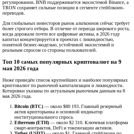
регулировании. BNB поддерживается экосистемой Binance, а
TRON сохраняет сильные позиции в сегменте стейблкоин-
переводов.
Для глобальных инвесторов рынок альткоинов сейчас требует
более строгого отбора. В отличие от периода широкого роста,
когда дорожали почти все цифровые активы, в 2026 году
капитал концентрируется в проектах с ликвидностью,
понятной бизнес-моделью, устойчивой экосистемой и
реальным спросом со стороны пользователей.
Топ 10 самых популярных криптовалют на 9
мая 2026 года
Ниже приведён список крупнейших и наиболее популярных
криптовалют по рыночной капитализации и ликвидности.
Котировки указаны по актуальным рыночным данным на 8
мая 2026 года.
Bitcoin (BTC)
— около $80 193. Главный резервный
актив крипторынка и основной индикатор
институционального спроса.
Ethereum (ETH)
— около $2 310. Ключевая платформа
смарт-контрактов, DeFi и токенизации активов.
Tether (USDT)
— около $1. Главный стейблкоин по