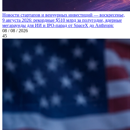
Новости стартапов и венчурных инвестиций — воскресенье,
9 августа 2026: рекордные $510 млрд за полугодие, ядерные
мегараунды для ИИ и IPO-парад от SpaceX до Anthropic
08 / 08 / 2026
45