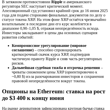
В затяжном противостоянии
Ripple
и американского
регулятора SEC наступает критический момент.
Апелляционный суд установил крайний срок до 16 июня 2025
года для подачи сторонами финальных документов по делу о
статусе токена XRP. На этом фоне XRP остаётся чрезвычайно
волатильным: в последние дни его курс колеблется в
диапазоне 0,90–1,05 $, отражая неопределённость исхода.
Инвесторы закладывают в цены два основных сценария
развития событий:
Компромиссное урегулирование (мировое
соглашение)
– способно спровоцировать
краткосрочный скачок курса XRP, подтвердив
частичную правоту Ripple и сняв часть регуляторных
рисков.
Дальнейшая судебная тяжба и отсрочка решения
–
чреваты снижением цены XRP (ориентировочно к
~0,80 $) из-за разочарования инвесторов и сохранения
правовой неопределённости вокруг токена.
Опционы на Ethereum: ставка на рост
до $3 400 к концу июня
На рынке деривативов зафиксирована крупная бычья ставка