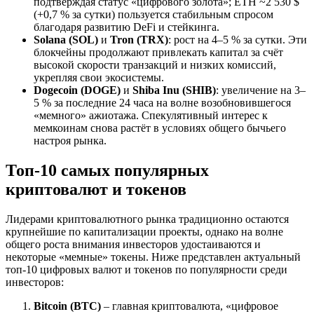
подтверждая статус «цифрового золота»; ETH ~2 530 $
(+0,7 % за сутки) пользуется стабильным спросом
благодаря развитию DeFi и стейкинга.
Solana (SOL)
и
Tron (TRX)
: рост на 4–5 % за сутки. Эти
блокчейны продолжают привлекать капитал за счёт
высокой скорости транзакций и низких комиссий,
укрепляя свои экосистемы.
Dogecoin (DOGE)
и
Shiba Inu (SHIB)
: увеличение на 3–
5 % за последние 24 часа на волне возобновившегося
«мемного» ажиотажа. Спекулятивный интерес к
мемкоинам снова растёт в условиях общего бычьего
настроя рынка.
Топ-10 самых популярных
криптовалют и токенов
Лидерами криптовалютного рынка традиционно остаются
крупнейшие по капитализации проекты, однако на волне
общего роста внимания инвесторов удостаиваются и
некоторые «мемные» токены. Ниже представлен актуальный
топ-10 цифровых валют и токенов по популярности среди
инвесторов:
Bitcoin (BTC)
– главная криптовалюта, «цифровое