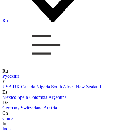
Ru
Ru
Русский
En
USA
UK
Canada
Nigeria
South Africa
New Zealand
Es
Mexico
Spain
Colombia
Argentina
De
Germany
Switzerland
Austria
Cn
China
In
India