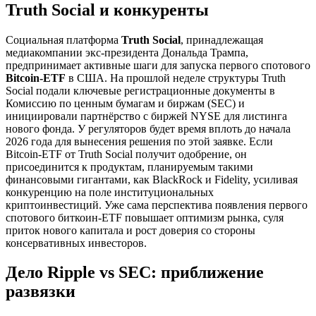
Truth Social и конкуренты
Социальная платформа
Truth Social
, принадлежащая
медиакомпании экс-президента Дональда Трампа,
предпринимает активные шаги для запуска первого спотового
Bitcoin-ETF
в США. На прошлой неделе структуры Truth
Social подали ключевые регистрационные документы в
Комиссию по ценным бумагам и биржам (SEC) и
инициировали партнёрство с биржей NYSE для листинга
нового фонда. У регуляторов будет время вплоть до начала
2026 года для вынесения решения по этой заявке. Если
Bitcoin-ETF от Truth Social получит одобрение, он
присоединится к продуктам, планируемым такими
финансовыми гигантами, как BlackRock и Fidelity, усиливая
конкуренцию на поле институциональных
криптоинвестиций. Уже сама перспектива появления первого
спотового биткоин-ETF повышает оптимизм рынка, суля
приток нового капитала и рост доверия со стороны
консервативных инвесторов.
Дело Ripple vs SEC: приближение
развязки