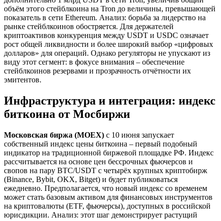
объём этого стейблкоина на Tron до величины, превышающей
показатель в сети Ethereum. Анализ: борьба за лидерство на
рынке стейблкоинов обостряется. Для держателей
криптоактивов конкуренция между USDT и USDC означает
рост общей ликвидности и более широкий выбор «цифровых
долларов» для операций. Однако регуляторы не упускают из
виду этот сегмент: в фокусе внимания – обеспечение
стейблкоинов резервами и прозрачность отчётности их
эмитентов.
Инфраструктура и интеграция: индекс
биткоина от Мосбиржи
Московская биржа (MOEX)
с 10 июня запускает
собственный индекс цены биткоина – первый подобный
индикатор на традиционной биржевой площадке РФ. Индекс
рассчитывается на основе цен бессрочных фьючерсов и
свопов на пару BTC/USDT с четырёх крупных криптобирж
(Binance, Bybit, OKX, Bitget) и будет публиковаться
ежедневно. Предполагается, что новый индекс со временем
может стать базовым активом для финансовых инструментов
на криптовалюты (ETF, фьючерсы), доступных в российской
юрисдикции. Анализ: этот шаг демонстрирует растущий