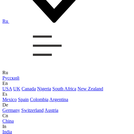
Ru
Ru
Русский
En
USA
UK
Canada
Nigeria
South Africa
New Zealand
Es
Mexico
Spain
Colombia
Argentina
De
Germany
Switzerland
Austria
Cn
China
In
India