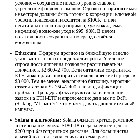
условие – сохранение низкого уровня ставок и
укрепление фондовых рынков. Однако на горизонте мая
инвесторы должны быть готовы к коррекции: ключевой
уровень поддержки находится на $100K, и при
негативных новостях (например, хуже-ожидаемая
инфляция) возможен уход к $95–98K. В целом
волатильность сохранится, но тренд остаётся
восходящим.
Ethereum:
Эфириум прогноз на ближайшую неделю
указывает на шансы продолжения роста. Усиление
спроса после апгрейда позволяет рассчитывать на
движение к $2 600–2 700. Если оптимизм сохранится,
ETH может даже повторить психологические барьеры в
$3 000. Тем не менее, аналогично биткоину, вероятны
откаты к зонам $2 350–2 400 в периоды фиксации
прибыли. Трейдеры фокусируются на исполнении
заявок на ETH-ETF и апреле-мение данных по DeFi
(StakingTVL растёт), что может давать дополнительный
импульс.
Solana и альткойны:
Solana ожидает кратковременное
тестирование рубежа $180–185 с дальнейшей целью
$200 при благоприятном раскладе. Для большинства
альткойнов в силе аналогичная схема: рост