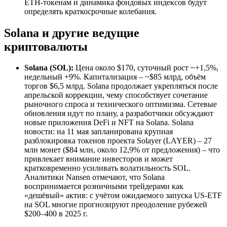
ETH-токенам и динамика фондовых индексов будут
определять краткосрочные колебания.
Solana и другие ведущие
криптовалюты
Solana (SOL):
Цена около $170, суточный рост ~+1,5%,
недельный +9%. Капитализация – ~$85 млрд, объём
торгов $6,5 млрд. Solana продолжает укрепляться после
апрельской коррекции, чему способствует сочетание
рыночного спроса и технического оптимизма. Сетевые
обновления идут по плану, а разработчики обсуждают
новые приложения DeFi и NFT на Solana. Solana
новости: на 11 мая запланирована крупная
разблокировка токенов проекта Solayer (LAYER) – 27
млн монет ($84 млн, около 12,9% от предложения) – что
привлекает внимание инвесторов и может
кратковременно усиливать волатильность SOL.
Аналитики Nansen отмечают, что Solana
воспринимается розничными трейдерами как
«дешёвый» актив: с учётом ожидаемого запуска US-ETF
на SOL многие прогнозируют преодоление рубежей
$200–400 в 2025 г.