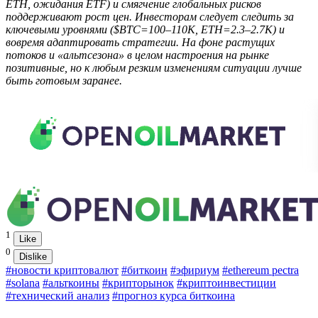
ETH, ожидания ETF) и смягчение глобальных рисков
поддерживают рост цен. Инвесторам следует следить за
ключевыми уровнями ($BTC=100–110K, ETH=2.3–2.7K) и
вовремя адаптировать стратегии. На фоне растущих
потоков и «альтсезона» в целом настроения на рынке
позитивные, но к любым резким изменениям ситуации лучше
быть готовым заранее.
1
Like
0
Dislike
#новости криптовалют
#биткоин
#эфириум
#ethereum pectra
#solana
#альткоины
#крипторынок
#криптоинвестиции
#технический анализ
#прогноз курса биткоина