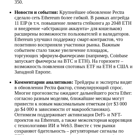
350.
Новости и события:
Крупнейшее обновление Pectra
сделало сеть Ethereum более гибкой. В рамках апгрейда
11 EIP (в т.ч. повышение лимита стейкинга до 2048 ETH
и внедрение «абстракции аккаунта» для кошельков)
расширены возможности пользователей и валидаторов.
Ethereum улучшил поддержку смарт-контрактов, что
позитивно восприняли участники рынка. Важным
событием стало также увеличение площадок,
торгующих эфириум-фьючерсами (например, Coinbase
запускает фьючерсы на BTC и ETH). На горизонте –
возможность появления спотовых ETF на ETH в США и
Западной Европе.
Комментарии аналитиков:
Трейдеры и эксперты видят
в обновлении Pectra фактор, стимулирующий спрос.
Многие прогнозисты ожидают дальнейшего роста Ether:
согласно разным моделям, ближайшие месяцы могут
привести к новым максимальным отметкам (от $3 000
до $4 000 в зависимости от макрообстановки).
Оптимизм поддерживает активизация DeFi- и NFT-
проектов на Ethereum, а также межсекторная корреляция
с технологиями ИИ и Web3. Вместе с тем рынки
сохраняют бдительность – регуляторные сигналы по