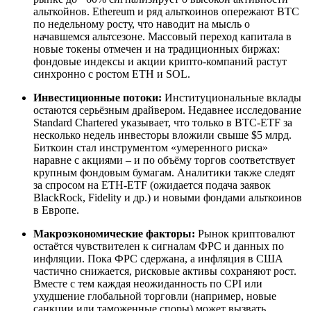
альткойнов. Ethereum и ряд альткоинов опережают BTC
по недельному росту, что наводит на мысль о
начавшемся альтсезоне. Массовый переход капитала в
новые токены отмечен и на традиционных биржах:
фондовые индексы и акции крипто-компаний растут
синхронно с ростом ETH и SOL.
Инвестиционные потоки:
Институциональные вклады
остаются серьёзным драйвером. Недавнее исследование
Standard Chartered указывает, что только в BTC-ETF за
несколько недель инвесторы вложили свыше $5 млрд.
Биткоин стал инструментом «умеренного риска»
наравне с акциями – и по объёму торгов соответствует
крупным фондовым бумагам. Аналитики также следят
за спросом на ETH-ETF (ожидается подача заявок
BlackRock, Fidelity и др.) и новыми фондами альткоинов
в Европе.
Макроэкономические факторы:
Рынок криптовалют
остаётся чувствителен к сигналам ФРС и данных по
инфляции. Пока ФРС сдержана, а инфляция в США
частично снижается, рисковые активы сохраняют рост.
Вместе с тем каждая неожиданность по CPI или
ухудшение глобальной торговли (например, новые
санкции или таможенные споры) может вызвать