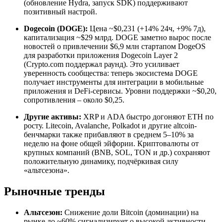
(обновление Hydra, запуск SDK) поддерживают
позитивный настрой.
Dogecoin (DOGE):
Цена ~$0,231 (+14% 24ч, +9% 7д),
капитализация ~$29 млрд. DOGE заметно вырос после
новостей о привлечении $6,9 млн стартапом DogeOS
для разработки приложения Dogecoin Layer 2
(Crypto.com поддержал раунд). Это усиливает
уверенность сообщества: теперь экосистема DOGE
получает инструменты для интеграции в мобильные
приложения и DeFi-сервисы. Уровни поддержки ~$0,20,
сопротивления – около $0,25.
Другие активы:
XRP и ADA быстро догоняют ETH по
росту. Litecoin, Avalanche, Polkadot и другие altcoin-
бенчмарки также прибавляют в среднем 5–10% за
неделю на фоне общей эйфории. Криптовалюты от
крупных компаний (BNB, SOL, TON и др.) сохраняют
положительную динамику, подчёркивая силу
«альтсезона».
Рыночные тренды
Альтсезон:
Снижение доли Bitcoin (доминации) на
рынке до ~60% сигнализирует о высокой активности