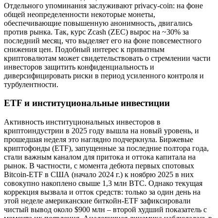
Отдельного упоминания заслуживают privacy-coin: на фоне
общей неопределенности некоторые монеты,
обеспечивающие повышенную анонимность, двигались
против рынка. Так, курс Zcash (ZEC) вырос на ~30% за
последний месяц, что выделяет его на фоне повсеместного
снижения цен. Подобный интерес к приватным
криптовалютам может свидетельствовать о стремлении части
инвесторов защитить конфиденциальность и
диверсифицировать риски в период усиленного контроля и
турбулентности.
ETF и институциональные инвестиции
Активность институциональных инвесторов в
криптоиндустрии в 2025 году вышла на новый уровень, и
прошедшая неделя это наглядно подчеркнула. Биржевые
криптофонды (ETF), запущенные за последние полтора года,
стали важным каналом для притока и оттока капитала на
рынок. В частности, с момента дебюта первых спотовых
Bitcoin-ETF в США (начало 2024 г.) к ноябрю 2025 в них
совокупно накоплено свыше 1,3 млн BTC. Однако текущая
коррекция вызвала и отток средств: только за один день на
этой неделе американские биткойн-ETF зафиксировали
чистый вывод около $900 млн – второй худший показатель с