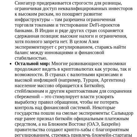
Сингапур придерживается строгости для розницы,
ограничивая доступ неквалифицированных инвесторов
к высоким рискам, но поощряет развитие
инфраструктуры – там разрешена ограниченная
торговля токенами и тестирование DeFi-проектов
банками. В Индии и ряде других стран сохраняется
сдержанная позиция: высокие налоги и ограничения,
хотя полного запрета нет. В целом Азия
экспериментирует с регулированием, стараясь найти
баланс между инновациями и финансовой
стабильностью.
Остальной мир:
Многие развивающиеся экономики
продолжают видеть в криптовалютах как угрозы, так и
возможности. В странах с валютными кризисами и
высокой инфляцией (например, Турция, Аргентина)
население массово обращается к Биткойну,
стейблкоинам и другим криптоактивам для сохранения
сбережений – это стимулирует власти ускорять
выработку правил обращения, чтобы не потерять
контроль над финансовой системой. Некоторые
государства пошли на смелые эксперименты: Сальвадор
еще ранее признал биткойн официальным платежным
средством, а на Ближнем Востоке (ОАЭ, Бахрейн)
правительства создают крипто-хабы с благоприятным
регулированием, стремясь привлечь блокчейн-стартапы