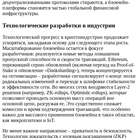
децентрализованными протоколами стираются, а блокчейн-
платформы становятся частью глобальной финансовой
инфраструктуры.
Технологические разработки в индустрии
Технологический прогресс в криптоиндустрии продолжает
ускоряться, закладывая основу для следующего этапа роста.
Масштабирование блокчейна остается в фокусе
разработчиков: реализуются новые методы повышения
пропускной способности и скорости транзакций. Ethereum,
переживший серию обновлений (включая переход на Proof-of-
Stake и обновление «Danksharding»), теперь концентрируется
на оптимизации – разработчики сигнализируют о конце эпохи
радикальных изменений и переходе к шлифовке стабильности
и эффективности сети. Во многих сетях внедряются Layer-2
решения (например, ZK-rollups, Optimistic-rollups), которые
позволяют проводить основную массу операций вне
основной цепи, разгружая ее. Это существенно снижает
комиссии и время подтверждения транзакций, что особенно
важно для массового применения блокчейна в таких областях,
как микроплатежи и IoT.
Не менее важное направление – приватность и безопасность.
Технологии доказательств с нулевым разглашением (ZKP)