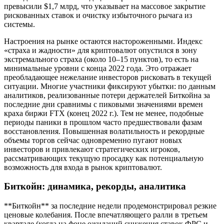
превысили $1,7 млрд, что указывает на массовое закрытие
рискованных ставок и очистку избыточного рычага из
системы.
Настроения на рынке остаются настороженными. Индекс
«страха и жадности» для криптовалют опустился в зону
экстремального страха (около 10–15 пунктов), то есть на
минимальные уровни с конца 2022 года. Это отражает
преобладающее нежелание инвесторов рисковать в текущей
ситуации. Многие участники фиксируют убытки: по данным
аналитиков, реализованные потери держателей Биткойна за
последние дни сравнимы с пиковыми значениями времен
краха биржи FTX (конец 2022 г.). Тем не менее, подобные
периоды паники в прошлом часто предшествовали фазам
восстановления. Повышенная волатильность и рекордные
объемы торгов сейчас одновременно пугают новых
инвесторов и привлекают стратегических игроков,
рассматривающих текущую просадку как потенциальную
возможность для входа в рынок криптовалют.
Биткойн: динамика, рекорды, аналитика
**Биткойн** за последние недели продемонстрировал резкие
ценовые колебания. После впечатляющего ралли в третьем
квартале (когда на фоне ожиданий снижения ставок ФРС и