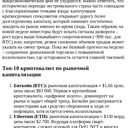
макроэкономический фон не ухудшится. Важно отметить, что
исторически периоды экстремального страха часто совпадали
с благоприятными точками входа: капитуляция
краткосрочных спекулянтов открывает дорогу более
долгосрочному капиталу, который начинает постепенно
заходить на рынок именно во время спада. Таким образом, на
новой неделе инвесторы будут искать сигналы разворота –
рост курса выше ближайшего сопротивления (~$90 тыс. для
BTC) или, напротив, резкое снижение объемов продаж может
указать на смену тренда. Пока же базовый прогноз на неделю
– сохранение диапазонной торговли с повышенной
волатильностью, где осторожность остается главной тактикой.
Топ-10 криптовалют по рыночной
капитализации
Биткойн (BTC):
рыночная капитализация ≈ $1,66 трлн;
цена около $83 000. Первая и крупнейшая
криптовалюта, «цифровое золото», доминирует на
рынке и задает общий тренд. Биткойн рассматривается
инвесторами как средство сбережения и хедж от
инфляции, хотя остается очень волатильным.
Ethereum (ETH):
рыночная капитализация ≈ $330 млрд;
цена около $2 700. Ведущая платформа смарт-
контрактов, служит основой для DeFi, NFT и многих