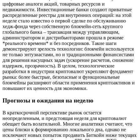
цифровые аналоги акций, товарных ресурсов и
недвижимости. Инвестиционные банки создают приватные
распределенные реестры для внутренних операций: на этой
неделе стало известно о первой сделке по обслуживанию
хедж-фонда через собственную блокчейн-сеть крупного
глобального банка – транзакция между управляющим,
администратором и дистрибьюторами прошла в режиме
*реального времени* и без посредников. Такие шаги
демонстрируют зрелость технологии: блокчейн используется
не только энтузиастами, но и традиционными финансистами
для решения насущных задач (ускорение расчетов, снижение
издержек, прозрачность). В целом, технологические
разработки в индустрии криптовалют укрепляют фундамент
рынка: более быстрые, безопасные и функциональные
блокчейны расширяют области применения криптоактивов и
повышают их ценность для экономики.
Прогнозы и ожидания на неделю
В краткосрочной перспективе рынок остается
неопределенным, и предстоящая неделя для криптовалют
обещает быть волатильной. Многие аналитики считают, что
цены близки к формированию локального дна, однако не
исключают новых попыток продавить Биткойн ниже текущих