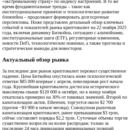
«экстремальному страху» по индексу настроений. В то же
время фундаментальные тренды – такие как
институциональное принятие и технологическое развитие
блокчейна – продолжают формировать долгосрочные
перспективы. Ниже представлен детальный обзор ключевых
событий и показателей рынка криптовалют на 22 ноября 2025
года, включая динамику Биткойна, ситуацию с альткойнами,
институциональные шаги (ETF), регуляторные изменения,
новости DeFi, технологические новинки, а также прогнозы и
стратегические выводы для инвесторов.
Актуальный обзор рынка
За последние дни рынок криптовалют пережил существенное
падение. Цена Биткойна опустилась ниже психологической
отметки $85 000 впервые с апреля, нивелировав рост начала
года. Крупнейшая криптовалюта достигала исторического
максимума свыше $120 000 в октябре, но к концу ноября
откатилась примерно на 30% от пиковых значений. Второй по
капитализации актив, Ethereum, торгуется около $2 700
(против ~$3 900 в начале месяца). Совокупная рыночная
капитализация криптовалют, ранее превышавшая $3 трлн,
сейчас составляет порядка $2,2 трлн. Суточные объемы торгов
существенно возросли на волне распродаж: только за
последние 24 часа ликвидации маржинальных позиций