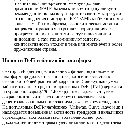
и капиталы. Одновременно международные
организации (FATF, Базельский комитет) публикуют
рекомендации по надзору за криптовалютами, требуя от
стран внедрения стандартов KYC/AML к обменникам и
кошелькам. Таким образом, геополитическая мозаика
напрямую отражается на рынке: в юрисдикциях с
прогрессивными правилами растут инвестиции и
инновации, а там, где доминируют запреты,
криптоактивность уходит в тень или мигрирует в более
дружелюбные страны.
Новости DeFi и блокчейн-платформ
Сектор DeFi (децентрализованных финансов) и блокчейн-
платформ продолжает развиваться, хотя и не остается в
стороне от общей рыночной коррекции. Совокупная сумма
заблокированных средств в протоколах DeFi (TVL) держится
на уровне порядка $130–140 млрд, что свидетельствует о
сохранении значительного интереса пользователей к
децентрализованным приложениям даже во время спада цен.
На популярных DeFi-платформах (Uniswap, Curve, Aave и др.)
наблюдается повышенная активность трейдеров и вкладчиков,
стремящихся воспользоваться волатильностью: рост
доходностей по некоторым пулам ликвидности и кредитным