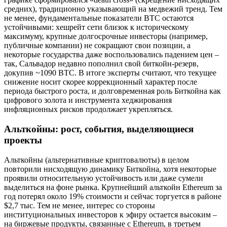
средних), традиционно указывающий на медвежий тренд. Тем
не менее, фундаментальные показатели BTC остаются
устойчивыми: хешрейт сети близок к историческому
максимуму, крупные долгосрочные инвесторы (например,
публичные компании) не сокращают свои позиции, а
некоторые государства даже воспользовались падением цен –
так, Сальвадор недавно пополнил свой биткойн-резерв,
докупив ~1090 BTC. В итоге эксперты считают, что текущее
снижение носит скорее коррекционный характер после
периода быстрого роста, и долговременная роль Биткойна как
цифрового золота и инструмента хеджирования
инфляционных рисков продолжает укрепляться.
Альткойны: рост, события, выделяющиеся
проекты
Альткойны (альтернативные криптовалюты) в целом
повторили нисходящую динамику Биткойна, хотя некоторые
проявили относительную устойчивость или даже сумели
выделиться на фоне рынка. Крупнейший альткойн Ethereum за
год потерял около 19% стоимости и сейчас торгуется в районе
$2,7 тыс. Тем не менее, интерес со стороны
институциональных инвесторов к эфиру остается высоким –
на биржевые продукты, связанные с Ethereum, в третьем