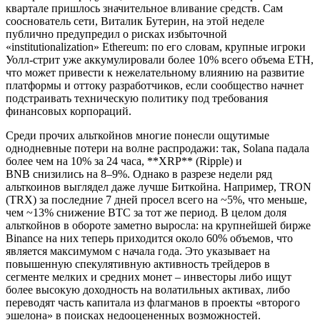
квартале пришлось значительное вливание средств. Сам
сооснователь сети, Виталик Бутерин, на этой неделе
публично предупредил о рисках избыточной
«institutionalization» Ethereum: по его словам, крупные игроки
Уолл-стрит уже аккумулировали более 10% всего объема ETH,
что может привести к нежелательному влиянию на развитие
платформы и оттоку разработчиков, если сообщество начнет
подстраивать техническую политику под требования
финансовых корпораций.
Среди прочих альткойнов многие понесли ощутимые
однодневные потери на волне распродажи: так, Solana падала
более чем на 10% за 24 часа, **XRP** (Ripple) и
BNB снизились на 8–9%. Однако в разрезе недели ряд
альткоинов выглядел даже лучше Биткойна. Например, TRON
(TRX) за последние 7 дней просел всего на ~5%, что меньше,
чем ~13% снижение BTC за тот же период. В целом доля
альткойнов в обороте заметно выросла: на крупнейшей бирже
Binance на них теперь приходится около 60% объемов, что
является максимумом с начала года. Это указывает на
повышенную спекулятивную активность трейдеров в
сегменте мелких и средних монет – инвесторы либо ищут
более высокую доходность на волатильных активах, либо
переводят часть капитала из флагманов в проекты «второго
эшелона» в поисках недооцененных возможностей.