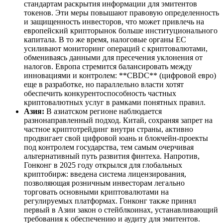
стандартам раскрытия информации для эмитентов
токенов. Эти меры повышают правовую определенность
и защищенность инвесторов, что может привлечь на
европейский крипторынок больше институционального
капитала. В то же время, налоговые органы ЕС
усиливают мониторинг операций с криптовалютами,
обмениваясь данными для пресечения уклонения от
налогов. Европа стремится балансировать между
инновациями и контролем: **CBDC** (цифровой евро)
еще в разработке, но параллельно власти хотят
обеспечить конкурентоспособность частных
криптовалютных услуг в рамками понятных правил.
Азия:
В азиатском регионе наблюдается
разнонаправленный подход. Китай, сохраняя запрет на
частное криптотрейдинг внутри страны, активно
продвигает свой цифровой юань и блокчейн-проекты
под контролем государства, тем самым очерчивая
альтернативный путь развития финтеха. Напротив,
Гонконг в 2025 году открылся для глобальных
криптобирж: введена система лицензирования,
позволяющая розничным инвесторам легально
торговать основными криптовалютами на
регулируемых платформах. Гонконг также принял
первый в Азии закон о стейблкоинах, устанавливающий
требования к обеспечению и аудиту для эмитентов.