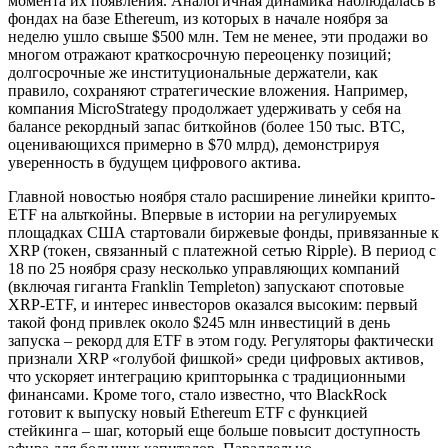
момента их появления. Аналогичная динамика наблюдалась в
фондах на базе Ethereum, из которых в начале ноября за
неделю ушло свыше $500 млн. Тем не менее, эти продажи во
многом отражают краткосрочную переоценку позиций;
долгосрочные же институциональные держатели, как
правило, сохраняют стратегические вложения. Например,
компания MicroStrategy продолжает удерживать у себя на
балансе рекордный запас биткойнов (более 150 тыс. BTC,
оценивающихся примерно в $70 млрд), демонстрируя
уверенность в будущем цифрового актива.
Главной новостью ноября стало расширение линейки крипто-
ETF на альткойны. Впервые в истории на регулируемых
площадках США стартовали биржевые фонды, привязанные к
XRP (токен, связанный с платежной сетью Ripple). В период с
18 по 25 ноября сразу несколько управляющих компаний
(включая гиганта Franklin Templeton) запускают спотовые
XRP-ETF, и интерес инвесторов оказался высоким: первый
такой фонд привлек около $245 млн инвестиций в день
запуска – рекорд для ETF в этом году. Регуляторы фактически
признали XRP «голубой фишкой» среди цифровых активов,
что ускоряет интеграцию крипторынка с традиционными
финансами. Кроме того, стало известно, что BlackRock
готовит к выпуску новый Ethereum ETF с функцией
стейкинга – шаг, который еще больше повысит доступность