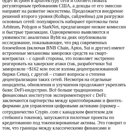
будет встроен в архитектуру сети и соответствовать
регуляторным требованиям США, а доходы от его эмиссии
направят на развитие экосистемы. Продолжается внедрение
решений второго уровня (Rollups, сайдчейны) для разгрузки
основных сетей: популярность набирают протоколы типа
Arbitrum, Polygon и StarkNet, предлагающие низкие комиссии
и быстрые транзакции. Одновременно выявляются и
уязвимости: аналитики Bybit на днях опубликовали
исследование, показывающее, что ряд современных
блокчейнов (включая BNB Chain, Aptos, Sui и другие) имеют
встроенные механизмы заморозки средств на смарт-
контрактах – с одной стороны, это позволяет экстренно
реагировать на хакерские атаки (так, разработчики Sui
заморозили ~$162 млн после взлома децентрализованной
биржи Cetus), с другой – ставит вопросы о степени
децентрализации таких сетей. Несмотря на отдельные
инциденты, обновления и улучшения продолжают укреплять
базис DeFi-индустрии. Всё больше традиционных
финансовых институтов экспериментируют с DeFi:
заключаются партнерства между криптобиржами и финтех-
фирмами для управления цифровыми активами (пример –
сотрудничество Crypto․com с канадским финтехом для
стейкинга токенов), запускаются пилотные проекты по
кредитованию под токенизированные активы. Это говорит о
том, что границы между классическими финансами и