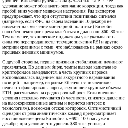
уровней. Ключевой рубеж – зона $75–80 тыс. за BTC: ее
удержание может обозначить окончание коррекции, тогда как
пробой вниз усилит медвежьи настроения. Ряд экспертов
предупреждает, что при отсутствии позитивных сигналов
(например, если ФРС на своем заседании 10 декабря не
намекнет на смягчение монетарной политики) Биткойн
способен некоторое время колебаться в диапазоне $60–80 тыс.
Тем не менее, технические индикаторы уже указывают на
сильную перепроданность: текущие значения RSI и другие
метрики сравнимы с теми, что наблюдались на рынках около
прошлых ценовых минимумов.
С другой стороны, первые признаки стабилизации начинают
проявляться. По данным бирж, темпы вывода капитала из
криптофондов замедляются, а часть крупных игроков
воспользовалась падением для аккуратного наращивания
позиций – например, на рынке Ethereum за последнюю
неделю зафиксированы адреса, скупившие крупные объемы
ETH, рассчитывая на среднесрочный рост. Если внешние
условия несколько улучшатся (в частности, снизится давление
на высокорискованные активы и вернется интерес к
технологиям), возможен отскок котировок. Оптимистичный
сценарий от ряда аналитических команд предусматривает
восстановление цены Биткойна к ~$95–100 тыс. уже в
декабре, при условии что уровень $80 тыс. устоит, а