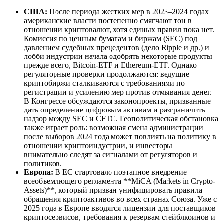
США:
После периода жестких мер в 2023–2024 годах
американские власти постепенно смягчают тон в
отношении криптовалют, хотя единых правил пока нет.
Комиссия по ценным бумагам и биржам (SEC) под
давлением судебных прецедентов (дело Ripple и др.) и
лобби индустрии начала одобрять некоторые продукты –
прежде всего, Bitcoin-ETF и Ethereum-ETF. Однако
регуляторные проверки продолжаются: ведущие
криптобиржи сталкиваются с требованиями по
регистрации и усилению мер против отмывания денег.
В Конгрессе обсуждаются законопроекты, призванные
дать определение цифровым активам и разграничить
надзор между SEC и CFTC. Геополитическая обстановка
также играет роль: возможная смена администрации
после выборов 2024 года может повлиять на политику в
отношении криптоиндустрии, и инвесторы
внимательно следят за сигналами от регуляторов и
политиков.
Европа:
В ЕС стартовало поэтапное внедрение
всеобъемлющего регламента **MiCA (Markets in Crypto-
Assets)**, который призван унифицировать правила
обращения криптоактивов во всех странах Союза. Уже с
2025 года в Европе вводятся лицензии для поставщиков
криптосервисов, требования к резервам стейблкоинов и