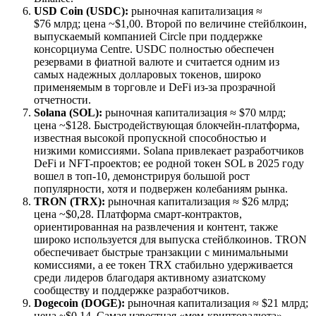
USD Coin (USDC):
рыночная капитализация ≈
$76 млрд; цена ~$1,00. Второй по величине стейблкоин,
выпускаемый компанией Circle при поддержке
консорциума Centre. USDC полностью обеспечен
резервами в фиатной валюте и считается одним из
самых надежных долларовых токенов, широко
применяемым в торговле и DeFi из-за прозрачной
отчетности.
Solana (SOL):
рыночная капитализация ≈ $70 млрд;
цена ~$128. Быстродействующая блокчейн-платформа,
известная высокой пропускной способностью и
низкими комиссиями. Solana привлекает разработчиков
DeFi и NFT-проектов; ее родной токен SOL в 2025 году
вошел в топ-10, демонстрируя большой рост
популярности, хотя и подвержен колебаниям рынка.
TRON (TRX):
рыночная капитализация ≈ $26 млрд;
цена ~$0,28. Платформа смарт-контрактов,
ориентированная на развлечения и контент, также
широко используется для выпуска стейблкоинов. TRON
обеспечивает быстрые транзакции с минимальными
комиссиями, а ее токен TRX стабильно удерживается
среди лидеров благодаря активному азиатскому
сообществу и поддержке разработчиков.
Dogecoin (DOGE):
рыночная капитализация ≈ $21 млрд;
цена ~$0,14. Самая известная «мем-криптовалюта»,