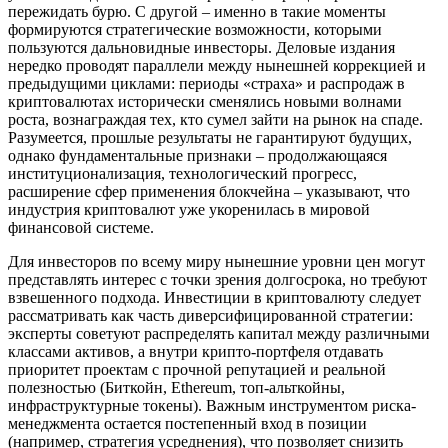
пережидать бурю. С другой – именно в такие моменты
формируются стратегические возможности, которыми
пользуются дальновидные инвесторы. Деловые издания
нередко проводят параллели между нынешней коррекцией и
предыдущими циклами: периоды «страха» и распродаж в
криптовалютах исторически сменялись новыми волнами
роста, вознаграждая тех, кто сумел зайти на рынок на спаде.
Разумеется, прошлые результаты не гарантируют будущих,
однако фундаментальные признаки – продолжающаяся
институционализация, технологический прогресс,
расширение сфер применения блокчейна – указывают, что
индустрия криптовалют уже укоренилась в мировой
финансовой системе.
Для инвесторов по всему миру нынешние уровни цен могут
представлять интерес с точки зрения долгосрока, но требуют
взвешенного подхода. Инвестиции в криптовалюту следует
рассматривать как часть диверсифицированной стратегии:
эксперты советуют распределять капитал между различными
классами активов, а внутри крипто-портфеля отдавать
приоритет проектам с прочной репутацией и реальной
полезностью (Биткойн, Ethereum, топ-альткойны,
инфраструктурные токены). Важным инструментом риска-
менеджмента остается постепенный вход в позиции
(например, стратегия усреднения), что позволяет снизить