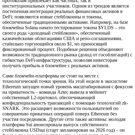
протоколам привлекает как частных, так и
институциональных участников. Одним из трендов является
постепенная интеграция реальных финансовых активов в
DeFi: появляются новые стейблкоины и токены,
обеспеченные традиционными активами. Например, на базе
блокчейна Solana начато тестирование токена $YLDS – это
своего рода «доходный стейблкоин», обеспеченный
казначейскими облигациями США и репо-соглашениями,
стабильно торгующийся около $1, но приносящий
фиксированный процент. Подобные решения объединяют
возможности традиционного рынка (доход от гособлигаций) с
гибкостью DeFi-инфраструктуры, позволяя инвесторам
получать прибыль в блокчейне с реальных активов.
Сами блокчейн-платформы не стоят на месте с
технологической точки зрения. На этой неделе в экосистеме
Ethereum запущен новый уровень масштабирования с фокусом
на приватность – команда Aztec вывела в мейннет
собственный L2-протокол, обеспечивающий
конфиденциальность транзакций с помощью технологий zk-
SNARK. Это расширяет возможности пользователей по
совершению приватных операций поверх Ethereum без
участия посредников. Другие сети также активны: молодая
платформа Sui анонсировала выпуск собственного
стейблкоина USDsui (старт запланирован на 2026 год) – он