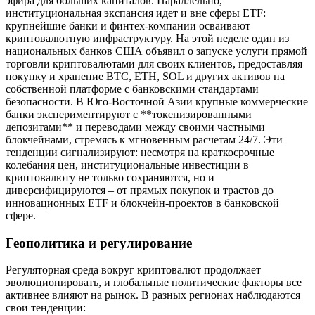
эфира для больших капиталов. Параллельно,
институциональная экспансия идет и вне сферы ETF:
крупнейшие банки и финтех-компании осваивают
криптовалютную инфраструктуру. На этой неделе один из
национальных банков США объявил о запуске услуги прямой
торговли криптовалютами для своих клиентов, предоставляя
покупку и хранение BTC, ETH, SOL и других активов на
собственной платформе с банковскими стандартами
безопасности. В Юго-Восточной Азии крупные коммерческие
банки экспериментируют с **токенизированными
депозитами** и переводами между своими частными
блокчейнами, стремясь к мгновенным расчетам 24/7. Эти
тенденции сигнализируют: несмотря на краткосрочные
колебания цен, институциональные инвестиции в
криптовалюту не только сохраняются, но и
диверсифицируются – от прямых покупок и трастов до
инновационных ETF и блокчейн-проектов в банковской
сфере.
Геополитика и регулирование
Регуляторная среда вокруг криптовалют продолжает
эволюционировать, и глобальные политические факторы все
активнее влияют на рынок. В разных регионах наблюдаются
свои тенденции: