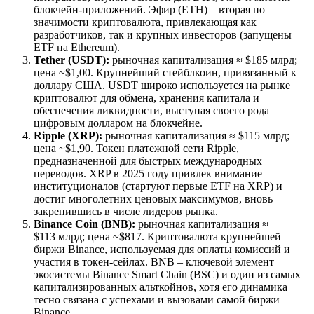
блокчейн-приложений. Эфир (ETH) – вторая по
значимости криптовалюта, привлекающая как
разработчиков, так и крупных инвесторов (запущены
ETF на Ethereum).
Tether (USDT):
рыночная капитализация ≈ $185 млрд;
цена ~$1,00. Крупнейший стейблкоин, привязанный к
доллару США. USDT широко используется на рынке
криптовалют для обмена, хранения капитала и
обеспечения ликвидности, выступая своего рода
цифровым долларом на блокчейне.
Ripple (XRP):
рыночная капитализация ≈ $115 млрд;
цена ~$1,90. Токен платежной сети Ripple,
предназначенной для быстрых международных
переводов. XRP в 2025 году привлек внимание
институционалов (стартуют первые ETF на XRP) и
достиг многолетних ценовых максимумов, вновь
закрепившись в числе лидеров рынка.
Binance Coin (BNB):
рыночная капитализация ≈
$113 млрд; цена ~$817. Криптовалюта крупнейшей
биржи Binance, используемая для оплаты комиссий и
участия в токен-сейлах. BNB – ключевой элемент
экосистемы Binance Smart Chain (BSC) и один из самых
капитализированных альткойнов, хотя его динамика
тесно связана с успехами и вызовами самой биржи
Binance.