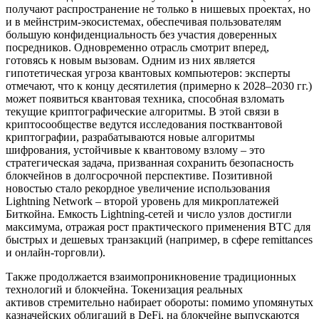
получают распространение не только в нишевых проектах, но
и в мейнстрим-экосистемах, обеспечивая пользователям
большую конфиденциальность без участия доверенных
посредников. Одновременно отрасль смотрит вперед,
готовясь к новым вызовам. Одним из них является
гипотетическая угроза квантовых компьютеров: эксперты
отмечают, что к концу десятилетия (примерно к 2028–2030 гг.)
может появиться квантовая техника, способная взломать
текущие криптографические алгоритмы. В этой связи в
криптосообществе ведутся исследования постквантовой
криптографии, разрабатываются новые алгоритмы
шифрования, устойчивые к квантовому взлому – это
стратегическая задача, призванная сохранить безопасность
блокчейнов в долгосрочной перспективе. Позитивной
новостью стало рекордное увеличение использования
Lightning Network – второй уровень для микроплатежей
Биткойна. Емкость Lightning-сетей и число узлов достигли
максимума, отражая рост практического применения BTC для
быстрых и дешевых транзакций (например, в сфере remittances
и онлайн-торговли).
Также продолжается взаимопроникновение традиционных
технологий и блокчейна. Токенизация реальных
активов стремительно набирает обороты: помимо упомянутых
казначейских облигаций в DeFi, на блокчейне выпускаются