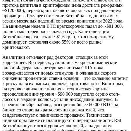
притока капитала в криптофонды цена достигла рекордных
~$120 000), первая криптовалюта оказалась под давлением
продавцов. Текущее снижение Биткойна – одно из самых
резких месячных падений со времен криптозимы 2022 года.
На минимуме недели BTC краткосрочно падал до ~$81 000,
полностью стерев рост с начала года. Капитализация
Биткойна сократилась до ~$1,6 трлн, хотя по-прежнему
доминирует, составляя около 55% от всего рынка
криптовалют.
Аналитики отмечают ряд факторов, стоящих за этой
коррекцией. Во-первых, усилились макроэкономические
риски: Федеральная резервная система США пока
воздерживается от новых стимулов, и ожидания скорого
снижения процентной ставки ослабли – это охладило аппетит
к риску на всех рынках, включая криптовалюты. Во-вторых,
на ценовое движение повлияла техническая картина:
преодоление вниз уровня ~$90 000 запустило серию стоп-
лоссов и маржин-коллов, усилив нисходящий импульс. В
середине ноября наблюдался приток более 60 000 BTC на
биржи со стороны краткосрочных держателей, что
свидетельствует о панических продажах. Технические
индикаторы также сигнализируют о перепроданности: RSI
Биткойна опустился к уровням около 20, а на дневном
графике сформировался «death cross» (скрещение нисходящих