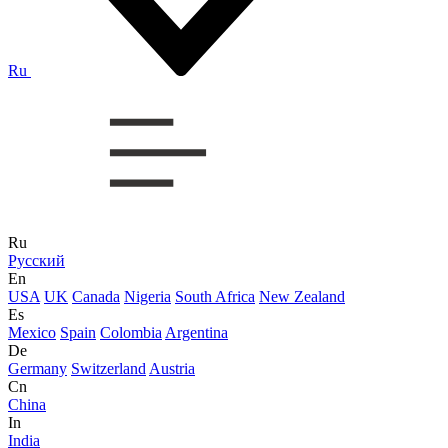
Ru
Ru
Русский
En
USA
UK
Canada
Nigeria
South Africa
New Zealand
Es
Mexico
Spain
Colombia
Argentina
De
Germany
Switzerland
Austria
Cn
China
In
India