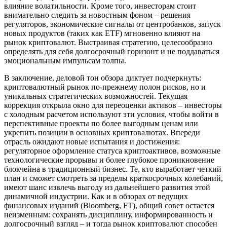
влияние волатильности. Кроме того, инвесторам стоит
внимательно следить за новостным фоном – решения
регуляторов, экономические сигналы от центробанков, запуск
новых продуктов (таких как ETF) мгновенно влияют на
рынок криптовалют. Выстраивая стратегию, целесообразно
определять для себя долгосрочный горизонт и не поддаваться
эмоциональным импульсам толпы.
В заключение, деловой тон обзора диктует подчеркнуть:
криптовалютный рынок по-прежнему полон рисков, но и
уникальных стратегических возможностей. Текущая
коррекция открыла окно для переоценки активов – инвесторы
с холодным расчетом используют эти условия, чтобы войти в
перспективные проекты по более выгодным ценам или
укрепить позиции в основных криптовалютах. Впереди
отрасль ожидают новые испытания и достижения:
регуляторное оформление статуса криптоактивов, возможные
технологические прорывы и более глубокое проникновение
блокчейна в традиционный бизнес. Те, кто выработает четкий
план и сможет смотреть за пределы краткосрочных колебаний,
имеют шанс извлечь выгоду из дальнейшего развития этой
динамичной индустрии. Как и в обзорах от ведущих
финансовых изданий (Bloomberg, FT), общий совет остается
неизменным: сохранять дисциплину, информированность и
долгосрочный взгляд – и тогда рынок криптовалют способен