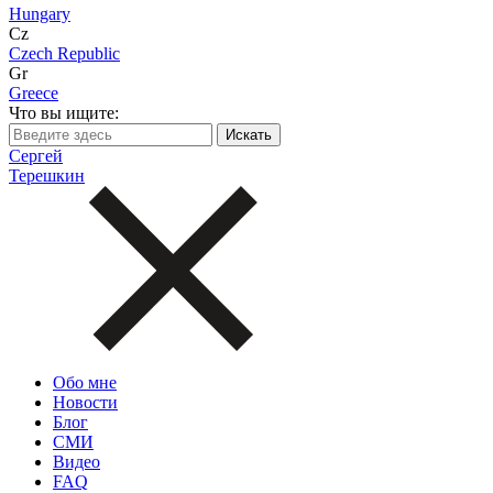
Hungary
Cz
Czech Republic
Gr
Greece
Что вы ищите:
Сергей
Терешкин
Обо мне
Новости
Блог
СМИ
Видео
FAQ