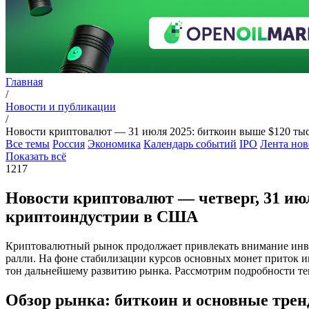
Главная
/
Новости и публикации
/
Новости криптовалют — 31 июля 2025: биткоин выше $120 тыс
Все темы
Россия
Экономика
Календарь событий
IPO
Лента нов
Показать всё
1217
Новости криптовалют — четверг, 31 ию
криптоиндустрии в США
Криптовалютный рынок продолжает привлекать внимание инв
ралли. На фоне стабилизации курсов основных монет приток и
тон дальнейшему развитию рынка. Рассмотрим подробности тек
Обзор рынка: биткоин и основные тре