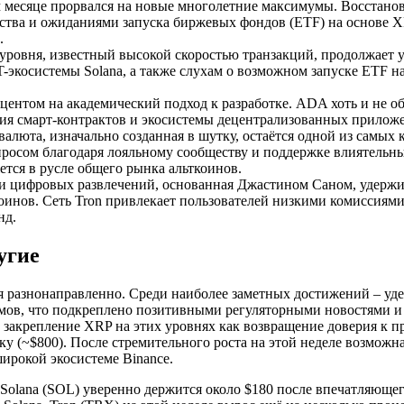
том месяце прорвался на новые многолетние максимумы. Восстан
ства и ожиданиями запуска биржевых фондов (ETF) на основе 
.
уровня, известный высокой скоростью транзакций, продолжает 
FT-экосистемы Solana, а также слухам о возможном запуске ETF
ентом на академический подход к разработке. ADA хоть и не об
ития смарт-контрактов и экосистемы децентрализованных прилож
валюта, изначально созданная в шутку, остаётся одной из самы
спросом благодаря лояльному сообществу и поддержке влиятель
ется в русле общего рынка альткоинов.
 и цифровых развлечений, основанная Джастином Саном, удержи
коинов. Сеть Tron привлекает пользователей низкими комиссиям
нд.
угие
я разнонаправленно. Среди наиболее заметных достижений – уд
мов, что подкреплено позитивными регуляторными новостями и
закрепление XRP на этих уровнях как возвращение доверия к п
ику (~$800). После стремительного роста на этой неделе возмож
ирокой экосистеме Binance.
lana (SOL) уверенно держится около $180 после впечатляющего 