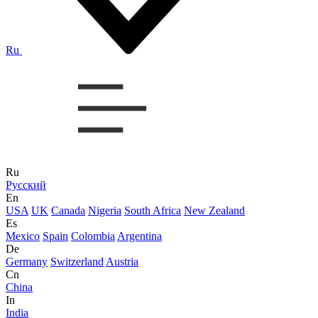
Ru
Ru
Русский
En
USA
UK
Canada
Nigeria
South Africa
New Zealand
Es
Mexico
Spain
Colombia
Argentina
De
Germany
Switzerland
Austria
Cn
China
In
India