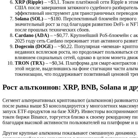
XRP (Ripple)
– ~$3,1. Токен платёжной сети Ripple в э
США после завершения затяжного судебного разбиратель
эффективный инструмент для трансграничных переводов
Solana (SOL)
– ~$180. Перспективный блокчейн первого 
значительный рост за год благодаря развитию DeFi- и N
после прошлых технических сбоев.
Cardano (ADA)
– ~$0,77. Крупнейший PoS-блокчейн с акц
2025 году сеть Cardano переживает этап активного разв
Dogecoin (DOGE)
– ~$0,22. Популярная «мемная» крипто
недавних всплесков роста, но продолжает пользоваться 
влиянием социальных сетей, однако в целом монета движ
TRON (TRX)
– ~$0,34. Платформа для смарт-контрактов
этой неделе, выделившись на фоне стагнации части альт
токенизации, что поддерживает позитивный ценовой тре
Рост альткоинов: XRP, BNB, Solana и др
Сегмент альтернативных криптовалют (альткоинов) развиваетс
после рывка выше $3 консолидируется у многолетних максиму
запуск ETF-продуктов на базе XRP). Инвесторы воспринимают 
токен биржи Binance, торгуется близко к своему рекордному п
благодаря высокой активности пользователей на платформе и ш
Другие крупные альткоины показывают смешанную динамику. So