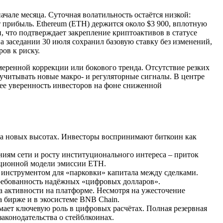
чале месяца. Суточная волатильность остаётся низкой:
 прибыль. Ethereum (ETH) держится около $3 900, вплотную
, что подтверждает закрепление криптоактивов в статусе
 заседании 30 июля сохранил базовую ставку без изменений,
ов к риску.
еренной коррекции или бокового тренда. Отсутствие резких
учитывать новые макро- и регуляторные сигналы. В центре
ее уверенность инвесторов на фоне сниженной
 на новых высотах. Инвесторы воспринимают биткоин как
ниям сети и росту институционального интереса – приток
ляционной модели эмиссии ETH.
 инструментом для «парковки» капитала между сделками.
требованность надёжных «цифровых долларов».
а активности на платформе. Несмотря на ужесточение
а бирже и в экосистеме BNB Chain.
имает ключевую роль в цифровых расчётах. Полная резервная
аконодательства о стейблкоинах.