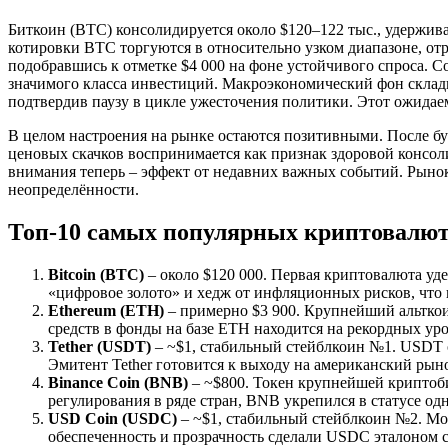
Биткоин (BTC) консолидируется около $120–122 тыс., удержива
котировки BTC торгуются в относительно узком диапазоне, от
подобравшись к отметке $4 000 на фоне устойчивого спроса. 
значимого класса инвестиций. Макроэкономический фон склады
подтвердив паузу в цикле ужесточения политики. Этот ожидае
В целом настроения на рынке остаются позитивными. После бу
ценовых скачков воспринимается как признак здоровой консо
внимания теперь – эффект от недавних важных событий. Рынок
неопределённости.
Топ-10 самых популярных криптовалю
Bitcoin (BTC)
– около $120 000. Первая криптовалюта уд
«цифровое золото» и хедж от инфляционных рисков, что
Ethereum (ETH)
– примерно $3 900. Крупнейший альткои
средств в фонды на базе ETH находится на рекордных ур
Tether (USDT)
– ~$1, стабильный стейблкоин №1. USDT 
Эмитент Tether готовится к выходу на американский ры
Binance Coin (BNB)
– ~$800. Токен крупнейшей криптоби
регулирования в ряде стран, BNB укрепился в статусе од
USD Coin (USDC)
– ~$1, стабильный стейблкоин №2. Мон
обеспеченность и прозрачность сделали USDC эталоном с