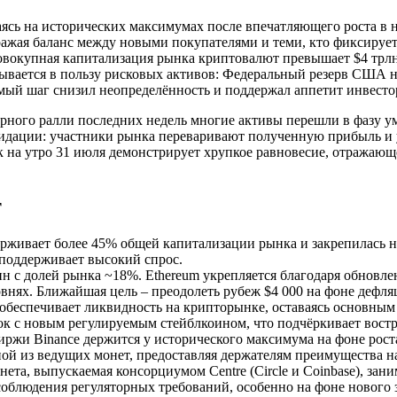
ясь на исторических максимумах после впечатляющего роста в на
ражая баланс между новыми покупателями и теми, кто фиксирует
Совокупная капитализация рынка криптовалют превышает $4 трлн
вается в пользу рисковых активов: Федеральный резерв США на
мый шаг снизил неопределённость и поддержал аппетит инвестор
рного ралли последних недель многие активы перешли в фазу ум
лидации: участники рынка переваривают полученную прибыль и 
 на утро 31 июля демонстрирует хрупкое равновесие, отражающ
т
ерживает более 45% общей капитализации рынка и закрепилась
 поддерживает высокий спрос.
н с долей рынка ~18%. Ethereum укрепляется благодаря обновле
овнях. Ближайшая цель – преодолеть рубеж $4 000 на фоне деф
обеспечивает ликвидность на крипторынке, оставаясь основным
нок с новым регулируемым стейблкоином, что подчёркивает вос
ржи Binance держится у исторического максимума на фоне рост
ной из ведущих монет, предоставляя держателям преимущества н
ета, выпускаемая консорциумом Centre (Circle и Coinbase), зан
облюдения регуляторных требований, особенно на фоне нового з