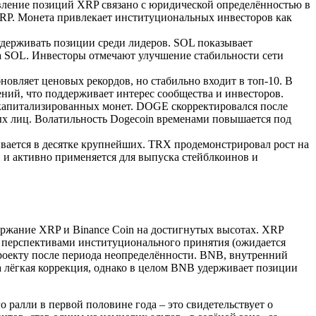
овление позиций XRP связано с юридической определённостью в
XRP. Монета привлекает институциональных инвесторов как
удерживать позиции среди лидеров. SOL показывает
 на SOL. Инвесторы отмечают улучшение стабильности сети
новляет ценовых рекордов, но стабильно входит в топ-10. В
ений, что поддерживает интерес сообщества и инвесторов.
х капитализированных монет. DOGE скорректировался после
ных лиц. Волатильность Dogecoin временами повышается под
вается в десятке крупнейших. TRX продемонстрировал рост на
и и активно применяется для выпуска стейблкоинов и
ержание XRP и Binance Coin на достигнутых высотах. XRP
 перспективами институционального принятия (ожидается
роекту после периода неопределённости. BNB, внутренний
на лёгкая коррекция, однако в целом BNB удерживает позиции
ралли в первой половине года – это свидетельствует о