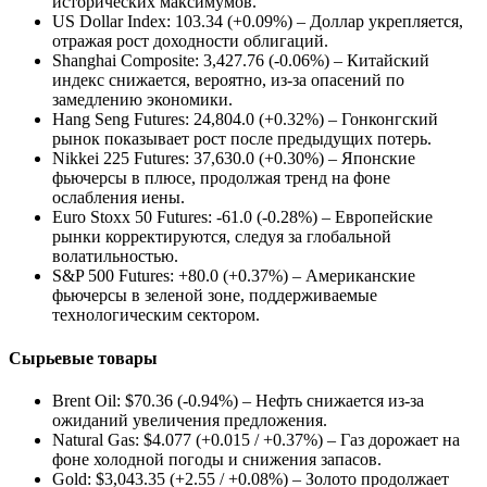
исторических максимумов.
US Dollar Index: 103.34 (+0.09%) – Доллар укрепляется,
отражая рост доходности облигаций.
Shanghai Composite: 3,427.76 (-0.06%) – Китайский
индекс снижается, вероятно, из-за опасений по
замедлению экономики.
Hang Seng Futures: 24,804.0 (+0.32%) – Гонконгский
рынок показывает рост после предыдущих потерь.
Nikkei 225 Futures: 37,630.0 (+0.30%) – Японские
фьючерсы в плюсе, продолжая тренд на фоне
ослабления иены.
Euro Stoxx 50 Futures: -61.0 (-0.28%) – Европейские
рынки корректируются, следуя за глобальной
волатильностью.
S&P 500 Futures: +80.0 (+0.37%) – Американские
фьючерсы в зеленой зоне, поддерживаемые
технологическим сектором.
Сырьевые товары
Brent Oil: $70.36 (-0.94%) – Нефть снижается из-за
ожиданий увеличения предложения.
Natural Gas: $4.077 (+0.015 / +0.37%) – Газ дорожает на
фоне холодной погоды и снижения запасов.
Gold: $3,043.35 (+2.55 / +0.08%) – Золото продолжает