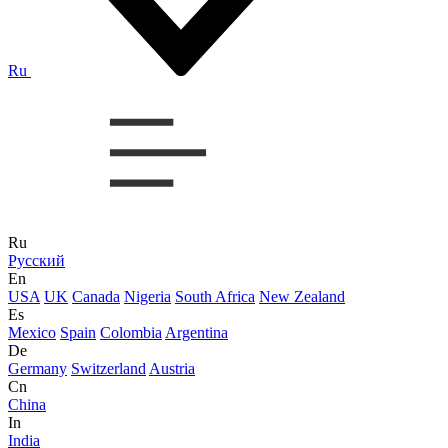
Ru
Ru
Русский
En
USA
UK
Canada
Nigeria
South Africa
New Zealand
Es
Mexico
Spain
Colombia
Argentina
De
Germany
Switzerland
Austria
Cn
China
In
India