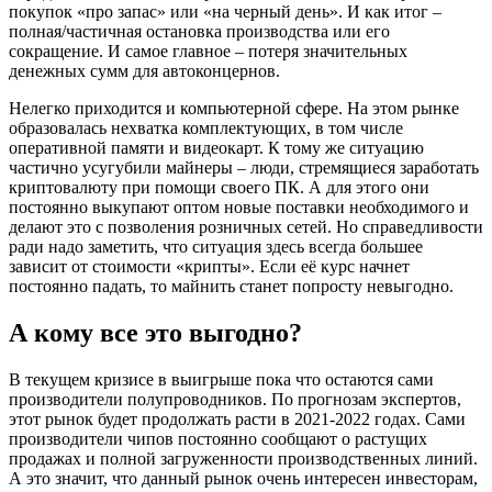
покупок «про запас» или «на черный день». И как итог –
полная/частичная остановка производства или его
сокращение. И самое главное – потеря значительных
денежных сумм для автоконцернов.
Нелегко приходится и компьютерной сфере. На этом рынке
образовалась нехватка комплектующих, в том числе
оперативной памяти и видеокарт. К тому же ситуацию
частично усугубили майнеры – люди, стремящиеся заработать
криптовалюту при помощи своего ПК. А для этого они
постоянно выкупают оптом новые поставки необходимого и
делают это с позволения розничных сетей. Но справедливости
ради надо заметить, что ситуация здесь всегда большее
зависит от стоимости «крипты». Если её курс начнет
постоянно падать, то майнить станет попросту невыгодно.
А кому все это выгодно?
В текущем кризисе в выигрыше пока что остаются сами
производители полупроводников. По прогнозам экспертов,
этот рынок будет продолжать расти в 2021-2022 годах. Сами
производители чипов постоянно сообщают о растущих
продажах и полной загруженности производственных линий.
А это значит, что данный рынок очень интересен инвесторам,