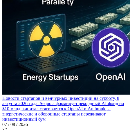
Новости стартапов и венчурных инвестиций на субботу, 8
августа 2026 года: Sequoia формирует рекордный AI-фонд на
$10 млрд, капитал стягивается к OpenAI и Anthropic, а
энергетические и оборонные стартапы переживают
инвестиционный бум
07 / 08 / 2026
37