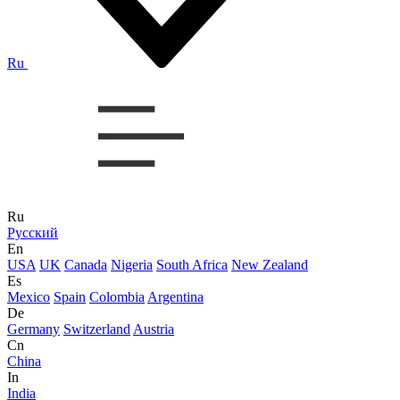
Ru
Ru
Русский
En
USA
UK
Canada
Nigeria
South Africa
New Zealand
Es
Mexico
Spain
Colombia
Argentina
De
Germany
Switzerland
Austria
Cn
China
In
India