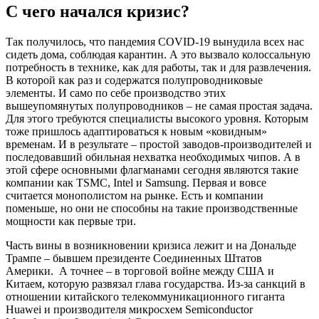
С чего начался кризис?
Так получилось, что пандемия COVID-19 вынудила всех нас
сидеть дома, соблюдая карантин. А это вызвало колоссальную
потребность в технике, как для работы, так и для развлечения.
В которой как раз и содержатся полупроводниковые
элементы. И само по себе производство этих
вышеупомянутых полупроводников – не самая простая задача.
Для этого требуются специалисты высокого уровня. Которым
тоже пришлось адаптироваться к новым «ковидным»
временам. И в результате – простой заводов-производителей и
последовавший обильная нехватка необходимых чипов. А в
этой сфере основными флагманами сегодня являются такие
компании как TSMC, Intel и Samsung. Первая и вовсе
считается монополистом на рынке. Есть и компании
поменьше, но они не способны на такие производственные
мощности как первые три.
Часть вины в возникновении кризиса лежит и на Дональде
Трампе – бывшем президенте Соединенных Штатов
Америки. А точнее – в торговой войне между США и
Китаем, которую развязал глава государства. Из-за санкций в
отношении китайского телекоммуникационного гиганта
Huawei и производителя микросхем Semiconductor