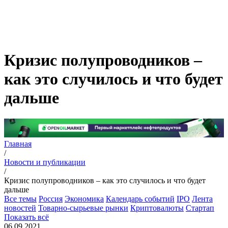
Кризис полупроводников –
как это случилось и что будет
дальше
Главная
/
Новости и публикации
/
Кризис полупроводников – как это случилось и что будет
дальше
Все темы
Россия
Экономика
Календарь событий
IPO
Лента
новостей
Товарно-сырьевые рынки
Криптовалюты
Стартап
Показать всё
06.09.2021